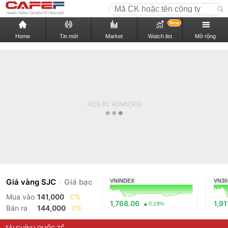
New
Home
Tin mới
Market
Watch list
Mở rộng
Giá vàng SJC
Giá bạc
VNINDEX
VN30
Mua vào
141,000
0%
1,768.06
1,91
0.19%
Bán ra
144,000
0%