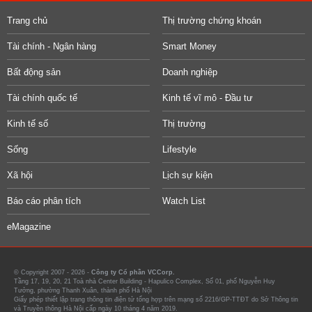
Trang chủ
Thị trường chứng khoán
Tài chính - Ngân hàng
Smart Money
Bất động sản
Doanh nghiệp
Tài chính quốc tế
Kinh tế vĩ mô - Đầu tư
Kinh tế số
Thị trường
Sống
Lifestyle
Xã hội
Lịch sự kiện
Báo cáo phân tích
Watch List
eMagazine
© Copyright 2007 - 2026 -
Công ty Cổ phần VCCorp.
Tầng 17, 19, 20, 21 Toà nhà Center Building - Hapulico Complex, Số 01, phố Nguyễn Huy
Tưởng, phường Thanh Xuân, thành phố Hà Nội
Giấy phép thiết lập trang thông tin điện tử tổng hợp trên mạng số 2216/GP-TTĐT do Sở Thông tin
và Truyền thông Hà Nội cấp ngày 10 tháng 4 năm 2019.