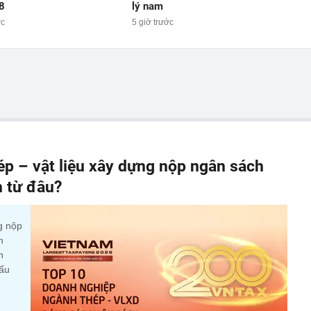
8
lý nam
ớc
5 giờ trước
p – vật liệu xây dựng nộp ngân sách
n từ đâu?
g nộp
m
n
cấu