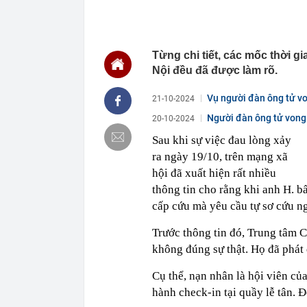
11:13
Cổ phiếu doa
Becamex... đồ
11:10
Công an đồng 
sáng
Từng chi tiết, các mốc thời g
11:05
Cổ phiếu Vinam
Nội đều đã được làm rõ.
11:05
Nghỉ hưu năm
định ra sao?
Vụ người đàn ông tử vo
21-10-2024
11:02
Hạ tầng AI nội
Người đàn ông tử vong
20-10-2024
11:00
Mỹ ghi nhận c
Sau khi sự việc đau lòng xảy
10:59
BIDV có thông
ra ngày 19/10, trên mạng xã
10:58
Nợ xấu của n
hội đã xuất hiện rất nhiều
10:58
Xe Toyota bền
thông tin cho rằng khi anh H. b
km vẫn dùng 
cấp cứu mà yêu cầu tự sơ cứu ng
10:51
Việt Nam bắt 
10:49
Giá bạc leo lê
Trước thông tin đó, Trung tâm C
chỉ trong một
không đúng sự thật. Họ đã phát đ
10:45
Cắt giảm, đơn 
lĩnh vực nông
Cụ thể, nạn nhân là hội viên củ
hành check-in tại quầy lễ tân. 