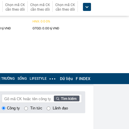
Chọn mã CK
Chọn mã CK
Chọn mã CK
cần theo dõi
cần theo dõi
cần theo dõi
Dữ liệu
F INDEX
Ị TRƯỜNG
SỐNG
LIFESTYLE
Công ty
Tin tức
Lãnh đạo