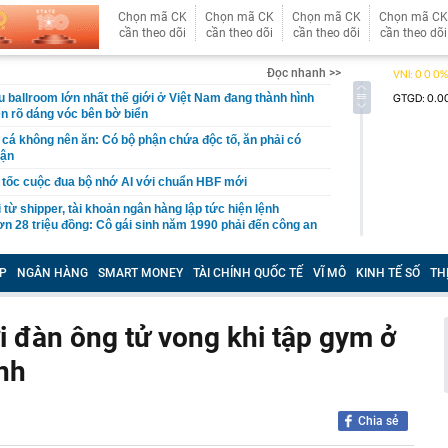
Chọn mã CK
Chọn mã CK
Chọn mã CK
Chọn mã CK
cần theo dõi
cần theo dõi
cần theo dõi
cần theo dõi
Đọc nhanh >>
 ballroom lớn nhất thế giới ở Việt Nam đang thành hình
ện rõ dáng vóc bên bờ biển
 cá không nên ăn: Có bộ phận chứa độc tố, ăn phải có
hận
 tốc cuộc đua bộ nhớ AI với chuẩn HBF mới
từ shipper, tài khoản ngân hàng lập tức hiện lệnh
ơn 28 triệu đồng: Cô gái sinh năm 1990 phải đến công an
7 km gắn 'tường' chống ồn trên Vành đai 3 qua khu đô
P
NGÂN HÀNG
SMART MONEY
TÀI CHÍNH QUỐC TẾ
VĨ MÔ
KINH TẾ SỐ
TH
h danh Top 3 Công ty công nghệ cung cấp sản phẩm,
ải pháp chuyển đổi số uy tín năm 2026
i đàn ông tử vong khi tập gym ở
 đại học vùng vừa đạt doanh thu 2.200 tỷ đồng, trả lương
nh
m, quy tụ đến 2.443 Thạc sĩ, Tiến sĩ, Phó Giáo sư, Giáo
ia đình đặt một tờ giấy A4 vào ngăn đông tủ lạnh? Lấy ra
Chia sẻ
vấn đề