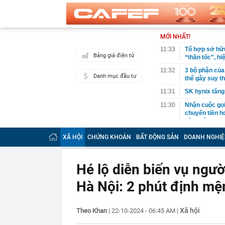
MỚI NHẤT!
11:33
Tổ hợp sở hữu
Bảng giá điện tử
“thần tốc”, hi
11:32
3 bộ phận của
Danh mục đầu tư
thể gây suy t
11:31
SK hynix tăng
11:30
Nhận cuộc gọi 
chuyển tiền h
trình báo
11:30
Cận cảnh gần 
XÃ HỘI
CHỨNG KHOÁN
BẤT ĐỘNG SẢN
DOANH NGHIỆ
thị TP.HCM
11:28
ETC được vin
dịch vụ và gi
Hé lộ diễn biến vụ ngườ
11:15
Việt Nam có 1
Hà Nội: 2 phút định mệ
516 tỷ đồng/nă
sư
11:15
Vì sao nhiều g
Xã hội
Theo Khan
|
22-10-2024 - 06:45 AM
|
mới biết một 