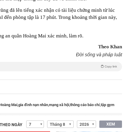
ng đã lên tiếng xác nhận có tài liệu chứng minh từ lúc
sĩ đến phòng tập là 17 phút. Trong khoảng thời gian này,
ng an quân Hoàng Mai xác minh, làm rõ.
Theo Khan
Đời sống và pháp luật
Copy link
Hoàng Mai,
gia đình nạn nhân,
mạng xã hội,
thông cáo báo chí,
tập gym
XEM
 THEO NGÀY