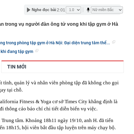
nh nghiệp nhà nước GVR, PV GAS, BSR, Petrolimex,
ng loạt "tím lịm"
2:01
Nghe đọc bài
loạt kiểm tra 293 căn hộ tại một khu chung cư lúc rạng
ian trong vụ người đàn ông tử vong khi tập gym ở Hà
ilk có 'biến'
 2026, mức hưởng BHYT của người lao động được quy
ng trong phòng tập gym ở Hà Nội: Đại diện trung tâm thể...
 địa và bài toán chủ quyền dữ liệu của doanh nghiệp Việt
 khi đang tập gym
a tử vong đầu tiên liên quan đến đợt dịch Cyclospora
 báo quan trọng đến toàn bộ khách hàng
TIN MỚI
gân hàng Agribank hiện nay
 đến đâu: Chiếc Land Cruiser này vừa cán mốc 99 vạn
ất tỉnh, quản lý và nhân viên phòng tập đã không cho gọi
động cơ, hộp số nguyên bản
ay tại chỗ.
đầu khai thác "mỏ vàng" 4.000 tỷ USD
n cao nhất 2 tháng, hơn 40 tấn “về kho” một gã khổng lồ
alifornia Fitness & Yoga cơ sở Times City khẳng định là
 ngày
i thông cáo báo chí chi tiết diễn biến vụ việc.
giản hóa thủ tục hành chính, điều kiện kinh doanh trong
 nghiệp và môi trường
a Trung tâm. Khoảng 18h11 ngày 19/10, anh H. đã tiến
Đến 18h15, hội viên bắt đầu tập luyện trên máy chạy bộ.