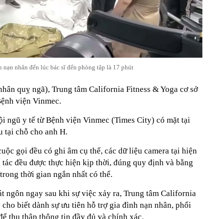
n nạn nhân đến lúc bác sĩ đến phòng tập là 17 phút
nhân quỵ ngã), Trung tâm California Fitness & Yoga cơ sở
Bệnh viện Vinmec.
ội ngũ y tế từ Bệnh viện Vinmec (Times City) có mặt tại
u tại chỗ cho anh H.
cuộc gọi đều có ghi âm cụ thể, các dữ liệu camera tại hiện
 tác đều được thực hiện kịp thời, đúng quy định và bằng
rong thời gian ngắn nhất có thể.
t ngôn ngay sau khi sự việc xảy ra, Trung tâm California
 cho biết dành sự ưu tiên hỗ trợ gia đình nạn nhân, phối
ể thu thập thông tin đầy đủ và chính xác.