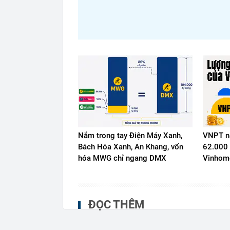
Nắm trong tay Điện Máy Xanh,
VNPT nắ
Bách Hóa Xanh, An Khang, vốn
62.000 
hóa MWG chỉ ngang DMX
Vinhome
ĐỌC THÊM