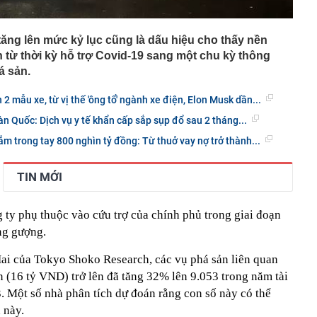
ăng lên mức kỷ lục cũng là dấu hiệu cho thấy nền
 từ thời kỳ hỗ trợ Covid-19 sang một chu kỳ thông
á sản.
2 mẫu xe, từ vị thế 'ông tổ' ngành xe điện, Elon Musk dần...
n Quốc: Dịch vụ y tế khẩn cấp sắp sụp đổ sau 2 tháng...
ắm trong tay 800 nghìn tỷ đồng: Từ thuở vay nợ trở thành...
TIN MỚI
 ty phụ thuộc vào cứu trợ của chính phủ trong giai đoạn
ng gượng.
ai của Tokyo Shoko Research, các vụ phá sản liên quan
n (16 tỷ VND) trở lên đã tăng 32% lên 9.053 trong năm tài
. Một số nhà phân tích dự đoán rằng con số này có thể
 này.