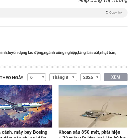
Nhịp Sống Thị Trường
Copy link
hính,
tuyển dụng lao động,
ngành công nghiệp,
tăng lãi suất,
nhật bản,
XEM
 THEO NGÀY
 cánh, máy bay Boeing
Khoan sâu 850 mét, phát hiện