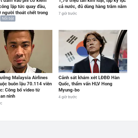
t đâm vào phi cơ kiểm
1,78 triệu tấn kim loại, lập kỷ lục
 công lập tức quay đầu,
cả nước, đủ dùng hàng trăm năm
 người thoát chết trong
7 giờ trước
Nổi bật
rưởng Malaysia Airlines
Cảnh sát khám xét LĐBĐ Hàn
buộc buôn lậu 70.114 viên
Quốc, thẩm vấn HLV Hong
ắc: Công bố video từ
Myung-bo
an ninh
4 giờ trước
ớc