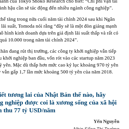
ành của Tokyo Shoko Research cho biết: “Chi phí vận tải
gành hậu cần sẽ tác động đến nhiều ngành công nghiệp”.
thể tăng trong nửa cuối năm tài chính 2024 sau khi Ngân
lãi suất, Tomoda nói rằng “đây sẽ là một đòn giáng mạnh
 hình kinh doanh dựa trên giả định lãi suất thấp và rất có
 quá 10.000 trong năm tài chính 2024”.
hăn đang rút thị trường, các công ty khởi nghiệp vẫn tiếp
iệu khởi nghiệp ban đầu, vốn rót vào các startup năm 2023
ỷ yên. Mặc dù thấp hơn mức cao kỷ lục khoảng 970 tỷ yên
 vẫn gấp 1,7 lần mức khoảng 500 tỷ yên của năm 2018.
ết tương lai của Nhật Bản thế nào, hãy
g nghiệp được coi là xương sống của xã hội
nh thu 77 tỷ USD/năm
Yến Nguyễn