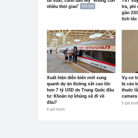
lãi suất, cảnh báo Mỹ “không còn
767 suý
nhiều thời gian”
tra, phi
Nổi bật
gần 200
tích tắc
Xuất hiện diễn biến mới xung
Vụ cơ t
quanh dự án đường sắt cao tốc
bị cáo 
hơn 7 tỷ USD do Trung Quốc đầu
thuốc l
tư: Khoản nợ khủng sẽ đi về
camera 
đâu?
5 giờ trư
6 giờ trước