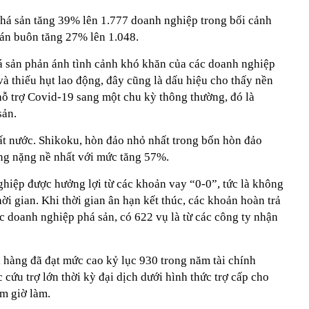
 phá sản tăng 39% lên 1.777 doanh nghiệp trong bối cảnh
bán buôn tăng 27% lên 1.048.
há sản phản ánh tình cảnh khó khăn của các doanh nghiệp
và thiếu hụt lao động, đây cũng là dấu hiệu cho thấy nền
hỗ trợ Covid-19 sang một chu kỳ thông thường, đó là
sản.
ất nước. Shikoku, hòn đảo nhỏ nhất trong bốn hòn đảo
ng nặng nề nhất với mức tăng 57%.
ghiệp được hưởng lợi từ các khoản vay “0-0”, tức là không
hời gian. Khi thời gian ân hạn kết thúc, các khoản hoàn trả
c doanh nghiệp phá sản, có 622 vụ là từ các công ty nhận
 hàng đã đạt mức cao kỷ lục 930 trong năm tài chính
ứu trợ lớn thời kỳ đại dịch dưới hình thức trợ cấp cho
ảm giờ làm.