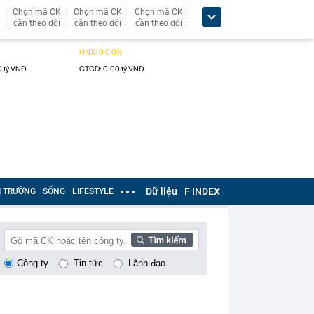
Chọn mã CK
Chọn mã CK
Chọn mã CK
cần theo dõi
cần theo dõi
cần theo dõi
Dữ liệu
F INDEX
Ị TRƯỜNG
SỐNG
LIFESTYLE
Công ty
Tin tức
Lãnh đạo