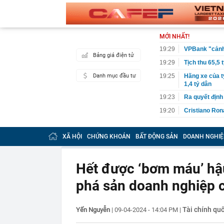
MỚI NHẤT!
19:29
VPBank "cảnh 
Bảng giá điện tử
19:29
Tịch thu 65,5 
Danh mục đầu tư
19:25
Hãng xe của t
1,4 tỷ dân
19:23
Ra quyết định
19:20
Cristiano Ron
19:18
Nóng: Khám x
XÃ HỘI
CHỨNG KHOÁN
BẤT ĐỘNG SẢN
DOANH NGHIỆ
19:15
Vietlott 6/8 -
6/8/2026
19:15
Lãi suất ngân
Hết được ‘bơm máu’ hậu
MB, Sacomban
19:14
Công ty con c
phá sản doanh nghiệp c
19:10
Suzuki Burgma
E10, gây sức
Tài chính quố
Yến Nguyễn
|
09-04-2024 - 14:04 PM
|
19:09
Cuộc đua mới 
cạnh tranh ưu