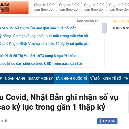
Chọn mã CK
Chọn mã CK
Chọn mã CK
Chọn mã CK
cần theo dõi
cần theo dõi
cần theo dõi
cần theo dõi
Đọc nhanh >>
báo đỏ" về rủi ro lừa đảo gắn mác "vé nội bộ"
tỷ đồng tiền mặt và loạt thiết bị bí mật trong một căn hộ
ỷ phú Phạm Nhật Vượng cán mốc 60 đại lý tại quốc gia
 khởi tố Võ Thị Mai SN 1973 cùng 8 người khác
aldo khoe dàn siêu xe triệu USD trong gara cá nhân
ét nơi ở của Huấn Hoa Hồng
P
NGÂN HÀNG
SMART MONEY
TÀI CHÍNH QUỐC TẾ
VĨ MÔ
KINH TẾ SỐ
TH
 Xổ số Power 6/55 - Kết quả xổ số Vietlott hôm nay
 hàng 6/8 tại Agribank, Vietcombank, BIDV, VietinBank,
 Covid, Nhật Bản ghi nhận số vụ
k, HDBank,...
ủa HAGL chốt thời gian IPO 18,8 triệu cổ phiếu
ao kỷ lục trong gần 1 thập kỷ
n 400 ABS trình làng bản nâng cấp tương thích xăng
 ép lên Honda SH350i và Yamaha XMAX 300
c tế
Chia sẻ
trên thị trường thẻ tín dụng: Các ngân hàng chuyển từ
 đãi sang "may đo" trải nghiệm cho từng khách hàng