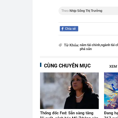
Theo
Nhịp Sống Thị Trường
Chia sẻ
năm tài chính,
ngành tài c
Từ Khóa:
phá sản
CÙNG CHUYÊN MỤC
XEM
Thống đốc Fed: Sẵn sàng tăng
Đang hạ