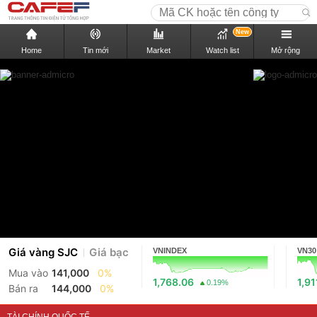
New
Home
Tin mới
Market
Watch list
Mở rộng
Giá vàng SJC
Giá bạc
VNINDEX
VN30
Mua vào
141,000
0%
1,768.06
1,91
0.19%
Bán ra
144,000
0%