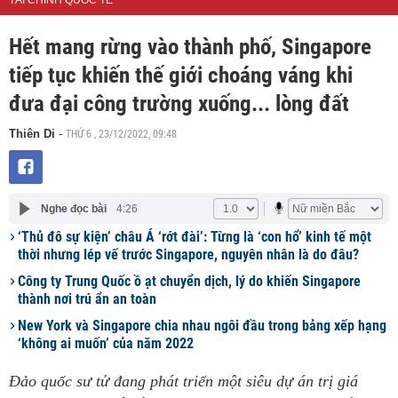
TÀI CHÍNH QUỐC TẾ
Hết mang rừng vào thành phố, Singapore
tiếp tục khiến thế giới choáng váng khi
đưa đại công trường xuống... lòng đất
THỨ 6 , 23/12/2022, 09:48
Thiên Di
-
Nghe đọc bài
4:26
‘Thủ đô sự kiện’ châu Á ‘rớt đài’: Từng là ‘con hổ’ kinh tế một
thời nhưng lép vế trước Singapore, nguyên nhân là do đâu?
Công ty Trung Quốc ồ ạt chuyển dịch, lý do khiến Singapore
thành nơi trú ẩn an toàn
New York và Singapore chia nhau ngôi đầu trong bảng xếp hạng
‘không ai muốn’ của năm 2022
Đảo quốc sư tử đang phát triển một siêu dự án trị giá