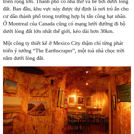
triển rộng lớn. Thành phố có nhà thờ và bể bơi dưới lòng
đất. Ban đầu, khu vực này được dự định là nơi trú ẩn cho
cư dân thành phố trong trường hợp bị tấn công hạt nhân.
Ở Montreal của Canada cũng có mạng lưới đường đi bộ
dưới lòng đất lớn nhất thế giới, kéo dài hơn 30km.
Một công ty thiết kể ở Mexico City thậm chí từng phát
triển ý tưởng “The Earthscraper”, một toà nhà chọc trời
nằm dưới lòng đất.