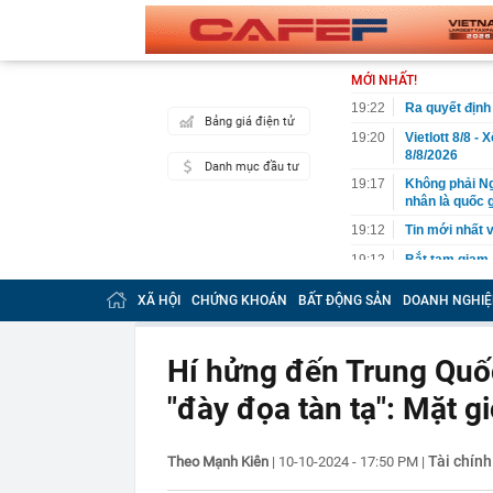
MỚI NHẤT!
19:22
Ra quyết định
Bảng giá điện tử
19:20
Vietlott 8/8 -
8/8/2026
Danh mục đầu tư
19:17
Không phải Ng
nhân là quốc 
19:12
Tin mới nhất 
19:12
Bắt tạm giam,
đến số tiền h
XÃ HỘI
CHỨNG KHOÁN
BẤT ĐỘNG SẢN
DOANH NGHIỆ
19:10
Mạng xã hội tì
19:04
Aeon bất ngờ 
Hí hửng đến Trung Quốc
19:00
XSMB 8/8 - K
18:54
Kiểm tra kho 
"đày đọa tàn tạ": Mặt g
dứa buộc kín k
18:54
Nguyên do do
Tài chính
Theo Mạnh Kiên
|
10-10-2024 - 17:50 PM
|
18:49
Đề xuất tăng t