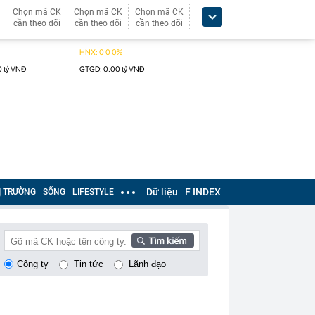
Chọn mã CK
Chọn mã CK
Chọn mã CK
cần theo dõi
cần theo dõi
cần theo dõi
Dữ liệu
F INDEX
Ị TRƯỜNG
SỐNG
LIFESTYLE
Công ty
Tin tức
Lãnh đạo