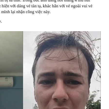
h bị sa thải. Trong bức ảnh đăng hồi tháng 4 thu hút
 hiện với dáng vẻ tàn tạ, khác hẳn với vẻ ngoài vui vẻ
ao mình lại nhận công việc này.
e.