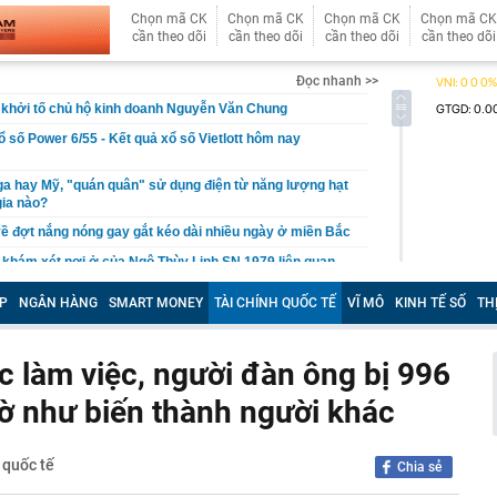
Chọn mã CK
Chọn mã CK
Chọn mã CK
Chọn mã CK
cần theo dõi
cần theo dõi
cần theo dõi
cần theo dõi
Đọc nhanh >>
 khởi tố chủ hộ kinh doanh Nguyễn Văn Chung
 Xổ số Power 6/55 - Kết quả xổ số Vietlott hôm nay
a hay Mỹ, "quán quân" sử dụng điện từ năng lượng hạt
gia nào?
về đợt nắng nóng gay gắt kéo dài nhiều ngày ở miền Bắc
 khám xét nơi ở của Ngô Thùy Linh SN 1979 liên quan
ơn 7 tỷ đồng
P
NGÂN HÀNG
SMART MONEY
TÀI CHÍNH QUỐC TẾ
VĨ MÔ
KINH TẾ SỐ
TH
m danh tính trọng tài bắt trận Việt Nam - Campuchia
sang tay chuỗi 30 siêu thị, chấp nhận mất 'mỏ vàng'
 làm việc, người đàn ông bị 996
ết quả XSMB hôm nay thứ bảy ngày 8/8/2026
hàng của Phùn Thị Thủy SN 1988, phát hiện loạt bao tải
iờ như biến thành người khác
hả nghi: Lời khai của chủ kho hé lộ điều gì?
anh số bán hàng của Rheinmetall tăng mạnh?
 quốc tế
Chia sẻ
uổi nghỉ hưu với sĩ quan quân đội