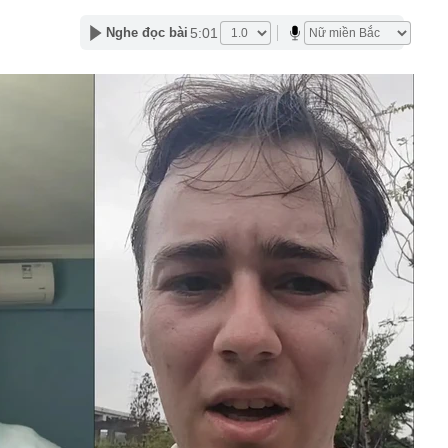
 nên trồng một chậu cây tía tô trong nhà
5:01
Nghe đọc bài
g pin muối: Có thể thay thế dòng lithium đắt đỏ, giúp thế
ỏi sự phụ thuộc vào Trung Quốc
i mắt long lanh như sương sớm, 45 tuổi lên truyền hình
H
cầu khỉ?
 ngân hàng sẽ chốt quyền nhận cổ tức tỷ lệ 15%, cổ đông
thêm cổ phiếu giá rẻ
t quả xổ số miền Nam hôm nay thứ Bảy ngày 8/8/2026
ất cuối năm dự báo khó giảm?
quyết không bán căn nhà duy nhất để con lấy vốn làm ăn,
uyết định ấy cứu cả gia đình
 nghiệm trồng cây lâu năm khuyên chôn trứng cạnh gốc: