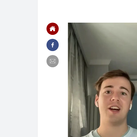
18:33
4 lý do vì sao
18:14
Cuộc cách mạn
giới thoát kh
18:10
Mỹ nhân có đô
viral khắp MX
18:07
Vì sao gọi là 
18:04
Tuần tới, một
còn được mua 
17:59
XSMN 8/8 - Kế
17:57
Vì sao lãi su
17:53
65 tuổi nhất 
vài năm sau q
17:50
Người có kinh
Đây là lý do