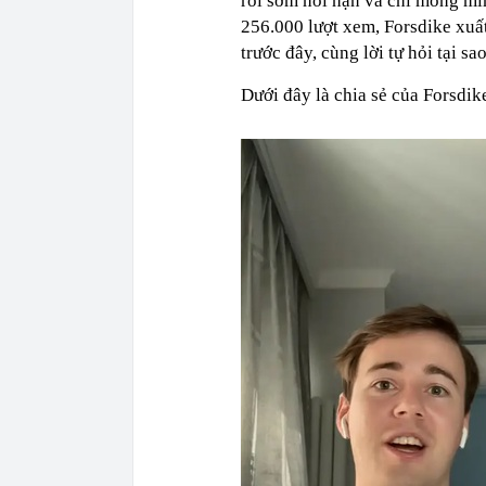
rồi sớm hối hận và chỉ mong mìn
256.000 lượt xem, Forsdike xuất
trước đây, cùng lời tự hỏi tại s
Dưới đây là chia sẻ của Forsdik