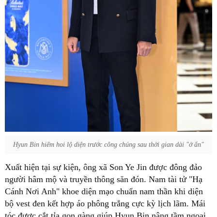
Hyun Bin hiếm hoi lộ diện trước công chúng sau thời gian dài "ở ẩn"
Xuất hiện tại sự kiện, ông xã Son Ye Jin được đông đảo
người hâm mộ và truyền thông săn đón. Nam tài tử "Hạ
Cánh Nơi Anh" khoe diện mạo chuẩn nam thần khi diện
bộ vest đen kết hợp áo phông trắng cực kỳ lịch lãm. Mái
tóc được cắt tỉa gọn gàng giúp Hyun Bin nâng tầm ngoại