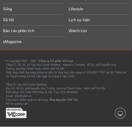
Sống
Lifestyle
Xã hội
Lịch sự kiện
Báo cáo phân tích
Watch List
eMagazine
© Copyright 2007 - 2026 -
Công ty Cổ phần VCCorp.
Tầng 17, 19, 20, 21 Toà nhà Center Building - Hapulico Complex, Số 01, phố Nguyễn Huy
Tưởng, phường Thanh Xuân, thành phố Hà Nội
Giấy phép thiết lập trang thông tin điện tử tổng hợp trên mạng số 2216/GP-TTĐT do Sở Thông tin
và Truyền thông Hà Nội cấp ngày 10 tháng 4 năm 2019.
Tầng 21, tòa nhà Center Building.
Địa chỉ: Số 01, phố Nguyễn Huy Tưởng, phường Thanh Xuân, thành phố Hà Nội
Điện thoại: 024 7309 5555 Máy lẻ 292. Fax: 024-39744082
Email: info@cafef.vn
Chịu trách nhiệm quản lý nội dung:
Ông Nguyễn Thế Tân
Hỗ trợ quảng cáo :