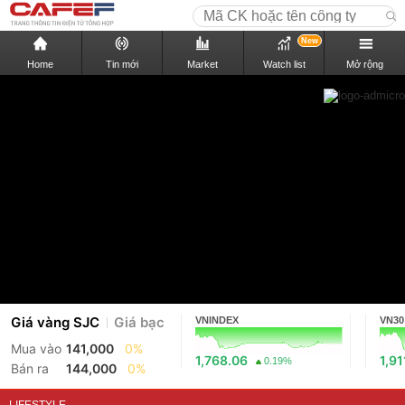
New
Home
Tin mới
Market
Watch list
Mở rộng
Giá vàng SJC
Giá bạc
VNINDEX
VN30
Mua vào
141,000
0%
1,768.06
1,91
0.19%
Bán ra
144,000
0%