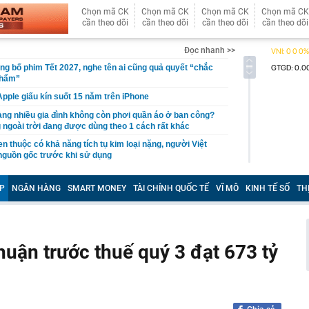
Chọn mã CK
Chọn mã CK
Chọn mã CK
Chọn mã CK
cần theo dõi
cần theo dõi
cần theo dõi
cần theo dõi
Đọc nhanh >>
ng bố phim Tết 2027, nghe tên ai cũng quả quyết “chắc
phẩm”
pple giấu kín suốt 15 năm trên iPhone
àng nhiều gia đình không còn phơi quần áo ở ban công?
 ngoài trời đang được dùng theo 1 cách rất khác
n thuộc có khả năng tích tụ kim loại nặng, người Việt
nguồn gốc trước khi sử dụng
ịch đi học trở lại của học sinh 34 tỉnh, thành phố sau kỳ
P
NGÂN HÀNG
SMART MONEY
TÀI CHÍNH QUỐC TẾ
VĨ MÔ
KINH TẾ SỐ
TH
Việt hầu như món nào cũng có hành lá?
g quà, 5 câu nói này đủ sức khiến mối quan hệ phụ
viên gắn bó khăng khít, con trẻ được hưởng lợi!
uận trước thuế quý 3 đạt 673 tỷ
ích Crimea, phá hủy hệ thống phòng không 15 triệu USD
m đốc Nhà hát Chèo Quân đội mua ô tô tặng sinh nhật
m 12 tuổi
 29A "dính" gần 100 lần phạt nguội do chạy quá tốc độ quy