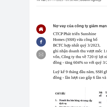
định: Riêng t
21:37
Tổng thống Tr
21:35
Du khách Tây:
nghiện rất cao
Nợ vay của công ty giảm mạn
21:20
Miền Bắc sắp
21:16
4 món ăn ngon 
CTCP Phát triển Sunshine
38 lần táo: Ph
Homes (SSH) vừa công bố
21:14
Cậu bé hồi nh
BCTC hợp nhất quý 3/2023,
“ngôi sao”, c
ghi nhận doanh thu vượt mốc 1.
21:06
Tịch thu hơn 1
vốn, Công ty thu về 720 tỷ lợi 
xe khách Tru
đồng - tăng 604% so với quý 3/
21:05
Su-57 ẩn chứa
vãng
Luỹ kế 9 tháng đầu năm, SSH gh
20:52
Cô gái vô dan
đồng - lần lượt cao gấp 6 lần v
20:46
Nhà nước quyế
20:45
Một 'vua pin' 
2028, phục vụ 