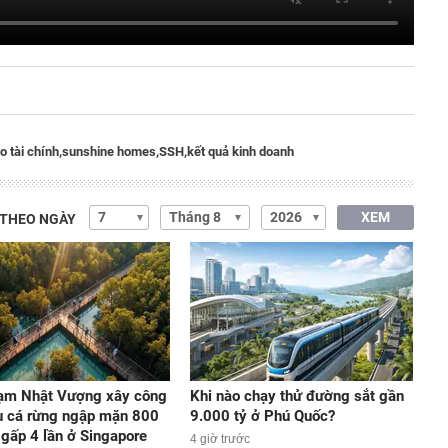
o tài chính,
sunshine homes,
SSH,
kết quả kinh doanh
XEM
 THEO NGÀY
ạm Nhật Vượng xây công
Khi nào chạy thử đường sắt gần
u cá rừng ngập mặn 800
9.000 tỷ ở Phú Quốc?
 gấp 4 lần ở Singapore
4 giờ trước