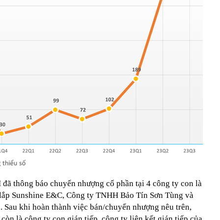
 đã thông báo chuyển nhượng cổ phần tại 4 công ty con là
ắp Sunshine E&C, Công ty TNHH Bảo Tín Sơn Tùng và
 Sau khi hoàn thành việc bán/chuyển nhượng nêu trên,
òn là công ty con gián tiếp, công ty liên kết gián tiếp của