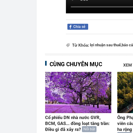
Chia sẻ
lợi nhuận sau thuế,
báo cá
Từ Khóa:
CÙNG CHUYÊN MỤC
XEM
Cổ phiếu DN nhà nước GVR,
Ông Ph
BCM, GAS... đồng loạt tăng trần:
viên câ
Điều gì đã xảy ra?
ha rộng
Nổi bật