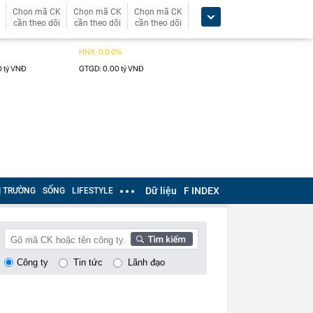
Chọn mã CK
Chọn mã CK
Chọn mã CK
cần theo dõi
cần theo dõi
cần theo dõi
Dữ liệu
F INDEX
Ị TRƯỜNG
SỐNG
LIFESTYLE
Công ty
Tin tức
Lãnh đạo