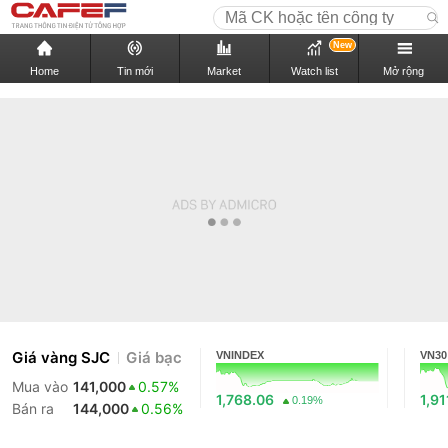
New
Home
Tin mới
Market
Watch list
Mở rộng
Giá vàng SJC
Giá bạc
VNINDEX
VN30
Mua vào
141,000
0.57%
1,768.06
1,91
0.19%
Bán ra
144,000
0.56%