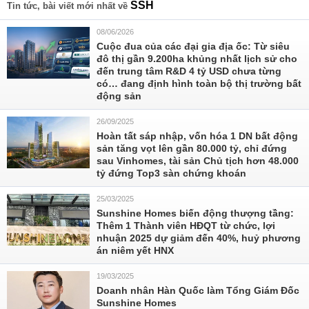
SSH
Tin tức, bài viết mới nhất về
08/06/2026
Cuộc đua của các đại gia địa ốc: Từ siêu
đô thị gần 9.200ha khủng nhất lịch sử cho
đến trung tâm R&D 4 tỷ USD chưa từng
có… đang định hình toàn bộ thị trường bất
động sản
26/09/2025
Hoàn tất sáp nhập, vốn hóa 1 DN bất động
sản tăng vọt lên gần 80.000 tỷ, chỉ đứng
sau Vinhomes, tài sản Chủ tịch hơn 48.000
tỷ đứng Top3 sàn chứng khoán
25/03/2025
Sunshine Homes biến động thượng tầng:
Thêm 1 Thành viên HĐQT từ chức, lợi
nhuận 2025 dự giảm đến 40%, huỷ phương
án niêm yết HNX
19/03/2025
Doanh nhân Hàn Quốc làm Tổng Giám Đốc
Sunshine Homes