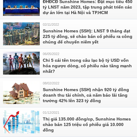
ĐHĐCĐ Sunshine Homes: Đặt mục tiêu 450
tỷ LNST năm 2023, tập trung phát triển các
dự án lớn tại Hà Nội và TP.HCM
02/11/2022
Sunshine Homes (SSH): LNST 9 tháng đạt
225 tỷ đồng, sẽ chào bán cổ phiếu ra công
chúng để chuyển niêm yết
06/05/2022
Chỉ 5 cái tên trong câu lạc bộ tỷ USD vốn
hóa ngược dòng, cổ phiếu nào tăng mạnh
nhất?
08/02/2022
Sunshine Homes (SSH) nhận 920 tỷ đồng
doanh thu tài chính, cả năm báo lãi tăng
trưởng 42% lên 323 tỷ đồng
01/12/2021
Thị giá 135.000 đồng/cp, Sunshine Homes
chào bán 125 triệu cổ phiếu giá 10.000
đồng