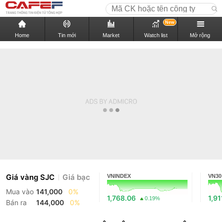
New
Home
Tin mới
Market
Watch list
Mở rộng
Giá vàng SJC
Giá bạc
VNINDEX
VN30
Mua vào
141,000
0%
1,768.06
1,91
0.19%
Bán ra
144,000
0%