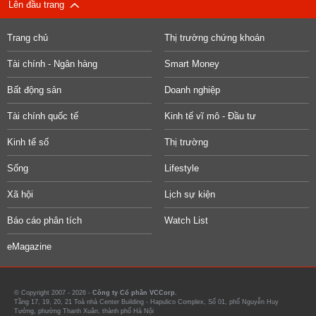
Lên đầu trang
Trang chủ
Thị trường chứng khoán
Tài chính - Ngân hàng
Smart Money
Bất động sản
Doanh nghiệp
Tài chính quốc tế
Kinh tế vĩ mô - Đầu tư
Kinh tế số
Thị trường
Sống
Lifestyle
Xã hội
Lịch sự kiện
Báo cáo phân tích
Watch List
eMagazine
© Copyright 2007 - 2026 -
Công ty Cổ phần VCCorp.
Tầng 17, 19, 20, 21 Toà nhà Center Building - Hapulico Complex, Số 01, phố Nguyễn Huy
Tưởng, phường Thanh Xuân, thành phố Hà Nội