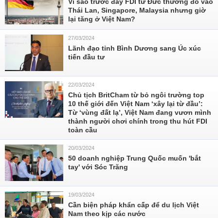
Vì sao trước đây FDI từ Đức thường đổ vào
Thái Lan, Singapore, Malaysia nhưng giờ
lại tăng ở Việt Nam?
27/03/2024
Lãnh đạo tỉnh Bình Dương sang Úc xúc
tiến đầu tư
22/03/2024
Chủ tịch BritCham từ bỏ ngôi trường top
10 thế giới đến Việt Nam ‘xây lại từ đầu’:
Từ ‘vùng đất lạ’, Việt Nam đang vươn mình
thành người chơi chính trong thu hút FDI
toàn cầu
20/03/2024
50 doanh nghiệp Trung Quốc muốn 'bắt
tay' với Sóc Trăng
19/03/2024
Cần biện pháp khẩn cấp để du lịch Việt
Nam theo kịp các nước