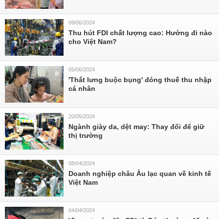
09/06/2024
Thu hút FDI chất lượng cao: Hướng đi nào
cho Việt Nam?
05/06/2024
'Thắt lưng buộc bụng' đóng thuế thu nhập
cá nhân
20/05/2024
Ngành giày da, dệt may: Thay đổi để giữ
thị trường
08/04/2024
Doanh nghiệp châu Âu lạc quan về kinh tế
Việt Nam
04/04/2024