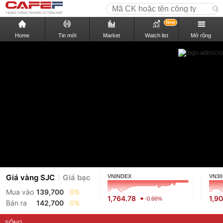
New
Home
Tin mới
Market
Watch list
Mở rộng
Giá vàng SJC
Giá bạc
VNINDEX
VN30
Mua vào
139,700
0%
1,764.78
1,9
-0.66%
Bán ra
142,700
0%