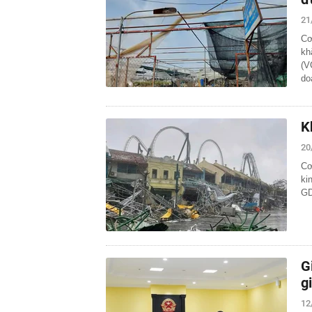
21
Cơ
kh
(V
do
K
20
Cơ
ki
GD
G
g
12