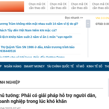
Chọn mã CK
Chọn mã CK
Chọn mã CK
Chọn mã CK
cần theo dõi
cần theo dõi
cần theo dõi
cần theo dõi
Đọc nhanh >>
ương Tràm không nhìn mặt nhau suốt 14 năm vì lý do gì?
khách Tây đến Việt Nam hiếm khi mặc cả?
ổi lệch khớp hàm suốt 2 năm vì ăn 1 món "vạn người
 Thị Quỳnh Tâm SN 1986 ở đâu, khẩn trương trình báo
0936440516
iệu USD cho vũ khí laser, thúc đẩy Golden Dome
hi rán đậu phụ cần bỏ ngay
P
NGÂN HÀNG
SMART MONEY
TÀI CHÍNH QUỐC TẾ
VĨ MÔ
KINH TẾ SỐ
TH
hội ngộ tại sự kiện đặc biệt, khám phá xu hướng biến nhà
hữa lành”
i canxi/ngày, xương chưa khỏe đã phát hiện sỏi thận
NH NGHIỆP
ội mắc 96 lỗi phạt nguội ở Phú Thọ, riêng tháng 7 vi
1 lần
hủ tướng: Phải có giải pháp hỗ trợ người dân,
u cho Xuân Son
oanh nghiệp trong lúc khó khăn
 rộng mỏ đất hiếm lớn nhất thế giới thêm 50%, nhưng
họ chưa bao giờ là số lượng
/04/2025 07:47