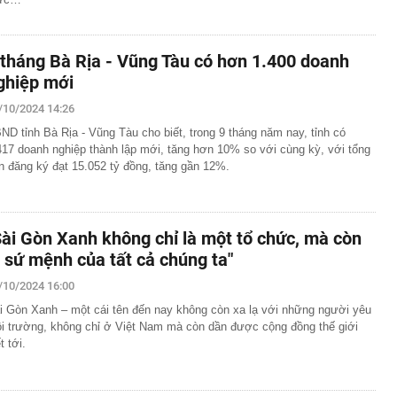
 tháng Bà Rịa - Vũng Tàu có hơn 1.400 doanh
ghiệp mới
/10/2024 14:26
ND tỉnh Bà Rịa - Vũng Tàu cho biết, trong 9 tháng năm nay, tỉnh có
417 doanh nghiệp thành lập mới, tăng hơn 10% so với cùng kỳ, với tổng
n đăng ký đạt 15.052 tỷ đồng, tăng gần 12%.
Sài Gòn Xanh không chỉ là một tổ chức, mà còn
à sứ mệnh của tất cả chúng ta"
/10/2024 16:00
i Gòn Xanh – một cái tên đến nay không còn xa lạ với những người yêu
i trường, không chỉ ở Việt Nam mà còn dần được cộng đồng thế giới
t tới.