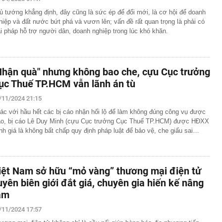
s bất ổn
ủ tướng khẳng định, đây cũng là sức ép để đổi mới, là cơ hội để doanh
hiệp và đất nước bứt phá và vươn lên; vấn đề rất quan trọng là phải có
 khởi tố chủ hộ kinh doanh Nguyễn Văn Chung
ải pháp hỗ trợ người dân, doanh nghiệp trong lúc khó khăn.
 Xổ số Power 6/55 - Kết quả xổ số Vietlott hôm nay
a hay Mỹ, "quán quân" sử dụng điện từ năng lượng hạt
gia nào?
Nhận quà" nhưng không bao che, cựu Cục trưởng
về đợt nắng nóng gay gắt kéo dài nhiều ngày ở miền Bắc
ục Thuế TP.HCM vẫn lãnh án tù
 khám xét nơi ở của Ngô Thùy Linh SN 1979 liên quan
/11/2024 21:15
ơn 7 tỷ đồng
ác với hầu hết các bị cáo nhận hối lộ để làm không đúng công vụ được
m danh tính trọng tài bắt trận Việt Nam - Campuchia
ao, bị cáo Lê Duy Minh (cựu Cục trưởng Cục Thuế TP.HCM) được HĐXX
sang tay chuỗi 30 siêu thị, chấp nhận mất 'mỏ vàng'
nh giá là không bất chấp quy định pháp luật để bảo vệ, che giấu sai…
ết quả XSMB hôm nay thứ bảy ngày 8/8/2026
iệt Nam sở hữu “mỏ vàng” thương mại điện tử
uyên biên giới đắt giá, chuyên gia hiến kế nâng
ầm
/11/2024 17:57