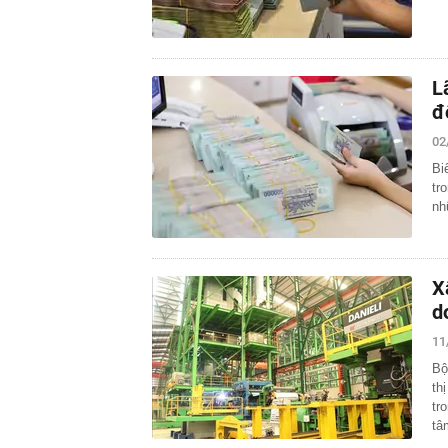
L
đ
02
Bi
tr
nh
X
d
11
Bộ
th
tr
t