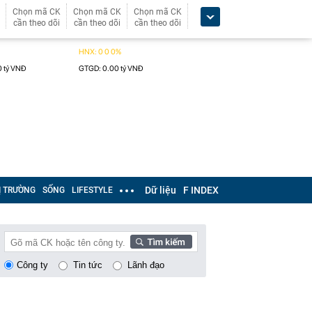
Chọn mã CK
Chọn mã CK
Chọn mã CK
cần theo dõi
cần theo dõi
cần theo dõi
Dữ liệu
F INDEX
Ị TRƯỜNG
SỐNG
LIFESTYLE
Công ty
Tin tức
Lãnh đạo