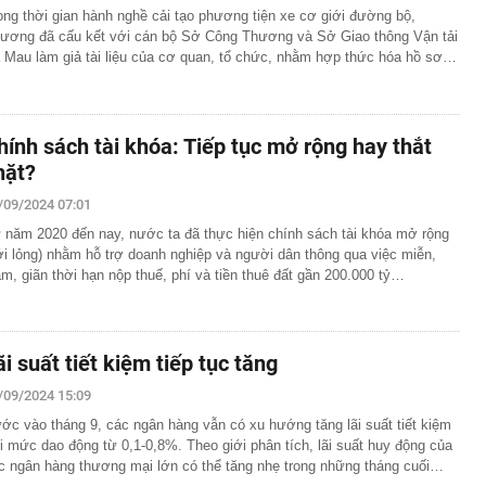
ong thời gian hành nghề cải tạo phương tiện xe cơ giới đường bộ,
ương đã cấu kết với cán bộ Sở Công Thương và Sở Giao thông Vận tải
 Mau làm giả tài liệu của cơ quan, tổ chức, nhằm hợp thức hóa hồ sơ…
hính sách tài khóa: Tiếp tục mở rộng hay thắt
hặt?
/09/2024 07:01
 năm 2020 đến nay, nước ta đã thực hiện chính sách tài khóa mở rộng
ới lỏng) nhằm hỗ trợ doanh nghiệp và người dân thông qua việc miễn,
ảm, giãn thời hạn nộp thuế, phí và tiền thuê đất gần 200.000 tỷ…
ãi suất tiết kiệm tiếp tục tăng
/09/2024 15:09
ớc vào tháng 9, các ngân hàng vẫn có xu hướng tăng lãi suất tiết kiệm
i mức dao động từ 0,1-0,8%. Theo giới phân tích, lãi suất huy động của
c ngân hàng thương mại lớn có thể tăng nhẹ trong những tháng cuối…