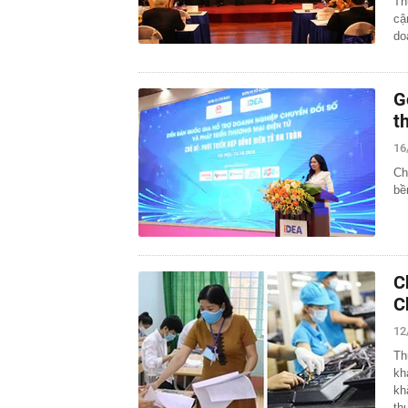
Th
cậ
do
G
t
16
Ch
bề
C
C
12
Th
kh
kh
th