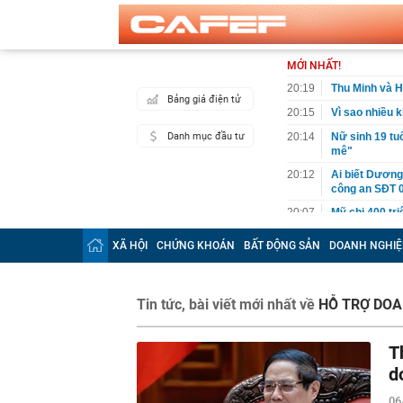
MỚI NHẤT!
20:19
Thu Minh và H
Bảng giá điện tử
20:15
Vì sao nhiều 
Danh mục đầu tư
20:14
Nữ sinh 19 tu
mê"
20:12
Ai biết Dương
công an SĐT 
20:07
Mỹ chi 400 tr
20:03
3 thói quen k
XÃ HỘI
CHỨNG KHOÁN
BẤT ĐỘNG SẢN
DOANH NGHIỆ
19:50
Dàn sao Việt 
thành “chốn c
19:49
Tự uống 3 loạ
Tin tức, bài viết mới nhất về
HỖ TRỢ DOA
19:40
Ô tô biển Hà N
phạm tốc độ 2
T
19:35
Bữa ăn vợ nấ
d
19:32
Trung Quốc mở
thế mạnh của 
06