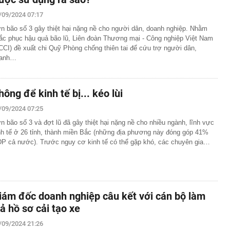
/09/2024 07:17
n bão số 3 gây thiệt hại nặng nề cho người dân, doanh nghiệp. Nhằm
ắc phục hậu quả bão lũ, Liên đoàn Thương mại - Công nghiệp Việt Nam
CCI) đề xuất chi Quỹ Phòng chống thiên tai để cứu trợ người dân,
anh…
hông để kinh tế bị... kéo lùi
/09/2024 07:25
n bão số 3 và đợt lũ đã gây thiệt hại nặng nề cho nhiều ngành, lĩnh vực
nh tế ở 26 tỉnh, thành miền Bắc (những địa phương này đóng góp 41%
P cả nước). Trước nguy cơ kinh tế có thể gặp khó, các chuyên gia…
iám đốc doanh nghiệp câu kết với cán bộ làm
iả hồ sơ cải tạo xe
/09/2024 21:26