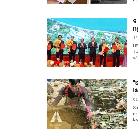
9
n
12
UB
1.
vố
"
l
08
Sà
mô
biế