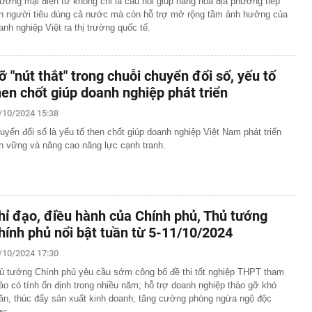
ương mại điện tử không chỉ là cầu nối giúp hàng hóa địa phương tiếp
n người tiêu dùng cả nước mà còn hỗ trợ mở rộng tầm ảnh hưởng của
anh nghiệp Việt ra thị trường quốc tế.
ỡ "nút thắt" trong chuỗi chuyển đổi số, yếu tố
hen chốt giúp doanh nghiệp phát triển
/10/2024 15:38
uyển đổi số là yếu tố then chốt giúp doanh nghiệp Việt Nam phát triển
n vững và nâng cao năng lực cạnh tranh.
hỉ đạo, điều hành của Chính phủ, Thủ tướng
hính phủ nổi bật tuần từ 5-11/10/2024
/10/2024 17:30
ủ tướng Chính phủ yêu cầu sớm công bố đề thi tốt nghiệp THPT tham
ảo có tính ổn định trong nhiều năm; hỗ trợ doanh nghiệp tháo gỡ khó
ăn, thúc đẩy sản xuất kinh doanh; tăng cường phòng ngừa ngộ độc
ực…