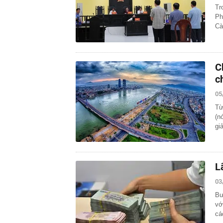
Tr
Ph
Cà
C
c
05
Từ
(n
gi
L
03
Bư
vớ
cá