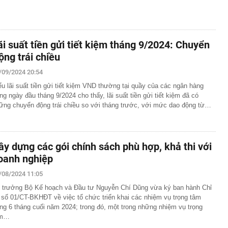
ãi suất tiền gửi tiết kiệm tháng 9/2024: Chuyển
ộng trái chiều
/09/2024 20:54
ểu lãi suất tiền gửi tiết kiệm VND thường tại quầy của các ngân hàng
ong ngày đầu tháng 9/2024 cho thấy, lãi suất tiền gửi tiết kiệm đã có
ững chuyển động trái chiều so với tháng trước, với mức dao động từ…
ây dựng các gói chính sách phù hợp, khả thi với
oanh nghiệp
/08/2024 11:05
 trưởng Bộ Kế hoạch và Đầu tư Nguyễn Chí Dũng vừa ký ban hành Chỉ
ị số 01/CT-BKHĐT về việc tổ chức triển khai các nhiệm vụ trọng tâm
ong 6 tháng cuối năm 2024; trong đó, một trong những nhiệm vụ trọng
âm…