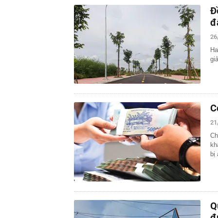
Đ
đ
26
Ha
gi
C
21
Ch
kh
bị
Q
đ