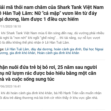
iải mã thỏi nam châm của Shark Tank Việt Nam
ê Hàn Tuệ Lâm: Nữ "cá mập" vươn lên từ đáy
ại dương, làm được 1 điều cực hiếm
/11/2023 18:10
 khi Shark Tank Việt Nam mùa 6 lên sóng đến nay, dù vướng phải nhiều
ài nghi là "non nớt" khi ngồi "ghế nóng"... thì tài năng, sự nỗ lực vượt
ó là điều không thể phủ nhận ở Lê Hàn Tuệ Lâm.
gs:
Lê Hàn Tuệ Lâm
,
đáy đại dương
,
hoàn cảnh gia đình
,
Đại học Ngoại
ương
,
gia đình khó khăn
,
Hoàn cảnh gia đình khó khăn
hận nuôi đứa trẻ bị bỏ rơi, 25 năm sau người
hụ nữ lượm rác được báo hiếu bằng một căn
hà và cuộc sống sung túc
/06/2023 16:41
 khi đó hoàn cảnh gia đình khó khăn, bà Hồ Hạnh Trân vẫn muốn nhận
ôi đứa trẻ đáng thương mà bà tình cờ nhìn thấy ở khu vực gần nhà.