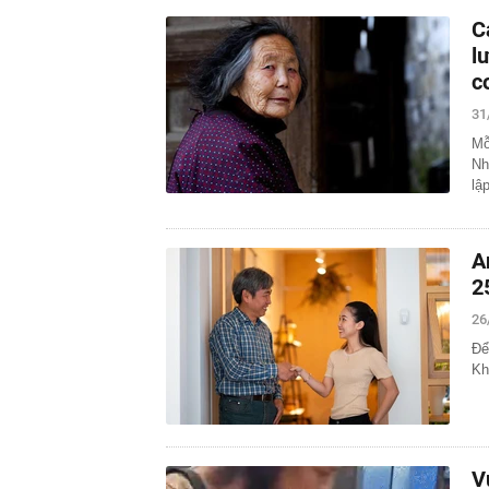
C
l
c
31
Mỗ
Nh
lập
A
2
26
Để
Kh
V