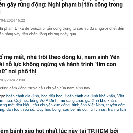
iền gây rúng động: Nghi phạm bị tấn công trong
ù
/04/2024 16:22
hi phạm Erika de Souza bị tấn công trong tù sau vụ đưa người chết đến
ân hàng vay tiền chấn động những ngày qua.
ố mẹ mất, nhà trôi theo dòng lũ, nam sinh Yên
ái nỗ lực không ngừng và hành trình "tìm con
hữ" nơi phố thị
/01/2024 23:00
 cũng cảm động trước câu chuyện của nam sinh này.
gs:
hoàn cảnh gia đình
,
học tiểu học
,
Hoàn cảnh gia đình khó khăn
,
Việt
m mùa
,
Quỹ học bổng Vừ A Dính
,
mù cang chải
,
gia đình khó khăn
,
ơng mặt tiêu biểu
,
câu chuyện xúc động
,
hình ảnh Việt Nam
,
truyền cảm
ng
,
dân tộc thiểu số
,
Quỹ học bổng
,
cậu bé mồ côi
,
lũ lịch sử
,
trận lũ lịch
iệm bánh xèo hot nhất lúc này tại TP.HCM bởi