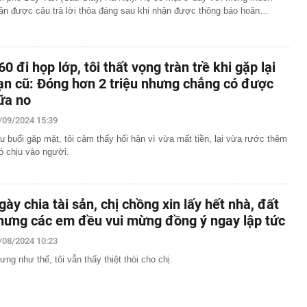
ận được câu trả lời thỏa đáng sau khi nhận được thông báo hoãn…
60 đi họp lớp, tôi thất vọng tràn trề khi gặp lại
ạn cũ: Đóng hơn 2 triệu nhưng chẳng có được
ữa no
/09/2024 15:39
u buổi gặp mặt, tôi cảm thấy hối hận vì vừa mất tiền, lại vừa rước thêm
ó chịu vào người.
gày chia tài sản, chị chồng xin lấy hết nhà, đất
hưng các em đều vui mừng đồng ý ngay lập tức
/08/2024 10:23
ưng như thế, tôi vẫn thấy thiệt thòi cho chị.