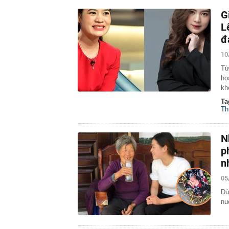
G
L
đ
10
Từ
ho
kh
Ta
Th
N
p
n
05
Dù
nu