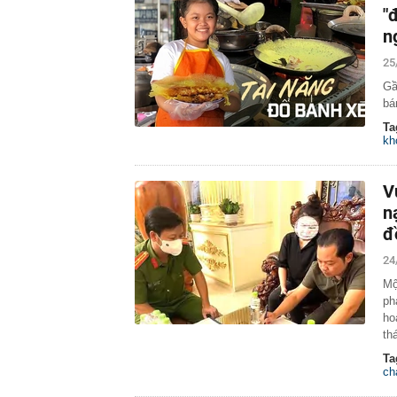
"
n
25
Gầ
bá
Ta
kh
V
n
đ
24
Mộ
ph
ho
th
Ta
ch