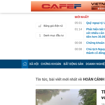
MỚI NHẤT!
05:01
Quỹ ngoại tỷ 
Bảng giá điện tử
01:14
Phát hiện bất
xét nhiều căn
Danh mục đầu tư
tiền hơn 30.00
00:08
Chứng khoán 
00:08
Chủ tịch Nguy
thành cổ đông
00:05
Ít người biết 
nhất biên cươ
XÃ HỘI
CHỨNG KHOÁN
BẤT ĐỘNG SẢN
DOANH NGHIỆ
trekking
00:05
Việt Nam có 1
giường bệnh, 
Tin tức, bài viết mới nhất về
HOÀN CẢNH 
2026"
00:05
56 mã chứng k
T
00:03
Một doanh ngh
năm 2026, lợ
v
00:03
Chứng khoán 
18