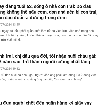
ay đắng tuổi 62, sống ở nhà con trai: Do đau
ưng không thể nấu cơm, dọn nhà nên bị con trai,
on dâu đuổi ra đường trong đêm
/07/2024 13:45
i ngày, tôi đều phải quần quật làm tất cả việc lớn, việc nhỏ trong nhà.
ưng khi tôi bị bệnh, không thể làm việc nhà, con trai và con dâu đã ngay
 tức đuổi tôi đi.
nh trai, chị dâu qua đời, tôi nhận nuôi cháu gái:
5 năm sau, trở thành người sướng nhất làng
/07/2024 19:32
 đủ tiền nuôi cả cháu gái, người đàn ông phải làm cùng lúc 2 công việc.
i đó, nhiều người cho rằng ông dại dột, "ôm rơm nặng bụng".
ụ đưa người chết đến ngân hàng ký giấy vay