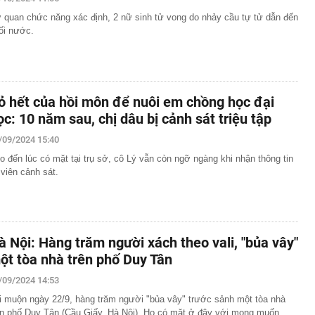
áng 8
 quan chức năng xác định, 2 nữ sinh tử vong do nhảy cầu tự tử dẫn đến
lượng tiền hơn 62.000 tỷ đồng, lớn hơn cả Vinhomes,
ối nước.
y Điện Máy Xanh, Bách Hóa Xanh, An Khang, vốn hóa
ng DMX
 nhà cổ, phát hiện 'kho báu' gồm 1.000 đồng tiền vàng và
ấu trong nhiều ngăn bí mật - giá trị hơn 18 tỷ đồng
ỏ hết của hồi môn để nuôi em chồng học đại
ận biết ngôi nhà có phong thuỷ không thuận lợi
ọc: 10 năm sau, chị dâu bị cảnh sát triệu tập
ượng khách đến Việt Nam đông nhất 7 tháng đầu năm,
/09/2024 15:40
 và Nga, gấp gần 6 lần Ấn Độ
o đến lúc có mặt tại trụ sở, cô Lý vẫn còn ngỡ ngàng khi nhận thông tin
i cây tiết lộ: Khách thường chọn quả to, người trong
tra 5 chi tiết này trước
 viên cảnh sát.
 cao tốc quỳ gối 1h an ủi khách: 7 năm sau ở khách sạn 5
 ở nhà, bay hạng thương gia
 có xương trẻ khỏe như phụ nữ 30, bác sĩ kinh ngạc khi
à Nội: Hàng trăm người xách theo vali, "bủa vây"
a đựng tâm huyết của NSND Tự Long
ột tòa nhà trên phố Duy Tân
 4.300 USD/ounce, chuyên gia dự báo đỉnh mới
/09/2024 14:53
iệp dầu khí đem hơn 42.200 tỷ đồng gửi ngân hàng
i muộn ngày 22/9, hàng trăm người "bủa vây" trước sảnh một tòa nhà
ên phố Duy Tân (Cầu Giấy, Hà Nội). Họ có mặt ở đây với mong muốn