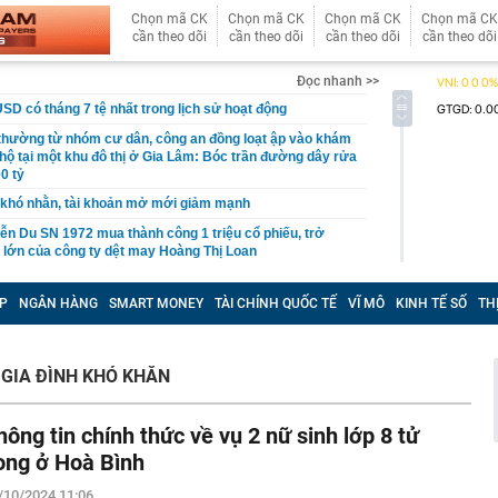
Chọn mã CK
Chọn mã CK
Chọn mã CK
Chọn mã CK
cần theo dõi
cần theo dõi
cần theo dõi
cần theo dõi
Đọc nhanh >>
USD có tháng 7 tệ nhất trong lịch sử hoạt động
 thường từ nhóm cư dân, công an đồng loạt ập vào khám
 hộ tại một khu đô thị ở Gia Lâm: Bóc trần đường dây rửa
0 tỷ
khó nhằn, tài khoản mở mới giảm mạnh
ễn Du SN 1972 mua thành công 1 triệu cổ phiếu, trở
 lớn của công ty dệt may Hoàng Thị Loan
đỉnh núi cao thứ 5 Việt Nam, là “ cột mốc thiêng liêng đẹp
ng” ở độ cao trên 3.000m, điểm đến "trong mơ" của dân
P
NGÂN HÀNG
SMART MONEY
TÀI CHÍNH QUỐC TẾ
VĨ MÔ
KINH TẾ SỐ
TH
 hệ thống y khoa tư nhân sở hữu 14 bệnh viện, 2.900
vừa được vinh danh "Hệ thống Y khoa tốt nhất Việt Nam
GIA ĐÌNH KHÓ KHĂN
hoán bị HoSE cắt margin trong tháng 8
hông tin chính thức về vụ 2 nữ sinh lớp 8 tử
iệp Việt thu hơn 1 tỷ USD ở nước ngoài trong nửa đầu
i nhuận tăng hơn 120%
ong ở Hoà Bình
Vietcap dự phóng VN-Index có thể chạm mốc 1.885 điểm
/10/2024 11:06