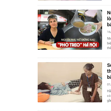
N
l
b
16
Nh
bi
th
S
t
b
01
Hằ
có
gầ