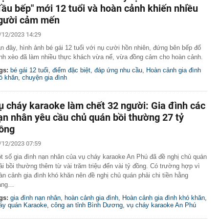
đầu bếp" mới 12 tuổi và hoàn cảnh khiến nhiều
gười cảm mến
/12/2023 14:29
n đây, hình ảnh bé gái 12 tuổi với nụ cười hồn nhiên, đứng bên bếp đổ
nh xèo đã làm nhiều thực khách vừa nể, vừa đồng cảm cho hoàn cảnh.
gs:
bé gái 12 tuổi
,
điểm đặc biệt
,
đáp ứng nhu cầu
,
Hoàn cảnh gia đình
ó khăn
,
chuyện gia đình
ụ cháy karaoke làm chết 32 người: Gia đình các
ạn nhân yêu cầu chủ quán bồi thường 27 tỷ
ồng
/12/2023 07:59
t số gia đình nạn nhân của vụ cháy karaoke An Phú đã đề nghị chủ quán
ải bồi thường thêm từ vài trăm triệu đến vài tỷ đồng. Có trường hợp vì
àn cảnh gia đình khó khăn nên đề nghị chủ quán phải chi tiền hằng
áng…
gs:
gia đình nạn nhân
,
hoàn cảnh gia đình
,
Hoàn cảnh gia đình khó khăn
,
áy quán Karaoke
,
công an tỉnh Bình Dương
,
vụ cháy karaoke An Phú