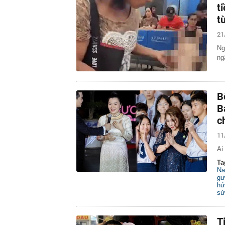
t
t
21
Ng
ng
B
B
c
11
Ai
Ta
Na
gư
hứ
sử
T