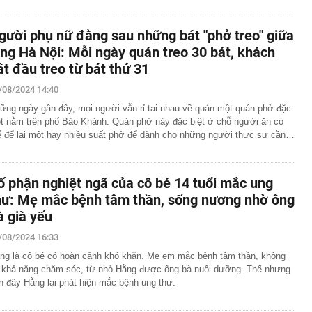
gười phụ nữ đằng sau những bát "phở treo" giữa
òng Hà Nội: Mỗi ngày quán treo 30 bát, khách
ắt đầu treo từ bát thứ 31
/08/2024 14:40
ững ngày gần đây, mọi người vẫn rỉ tai nhau về quán một quán phở đặc
ệt nằm trên phố Bảo Khánh. Quán phở này đặc biệt ở chỗ người ăn có
ể để lại một hay nhiều suất phở để dành cho những người thực sự cần…
ố phận nghiệt ngã của cô bé 14 tuổi mắc ung
hư: Mẹ mắc bệnh tâm thần, sống nương nhờ ông
à già yếu
/08/2024 16:33
ng là cô bé có hoàn cảnh khó khăn. Mẹ em mắc bệnh tâm thần, không
 khả năng chăm sóc, từ nhỏ Hằng được ông bà nuôi dưỡng. Thế nhưng
n đây Hằng lại phát hiện mắc bệnh ung thư.