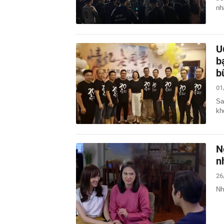
nh
U
b
b
01
Sa
kh
N
n
26
Nh