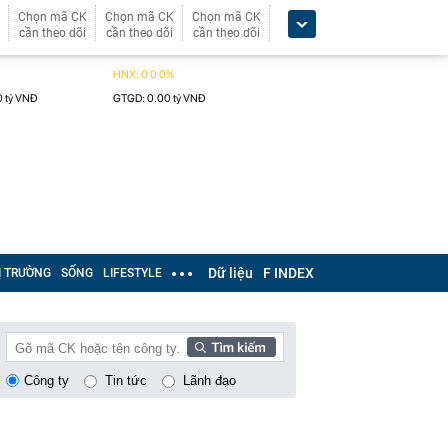
Chọn mã CK
Chọn mã CK
Chọn mã CK
cần theo dõi
cần theo dõi
cần theo dõi
Dữ liệu
F INDEX
Ị TRƯỜNG
SỐNG
LIFESTYLE
Công ty
Tin tức
Lãnh đạo