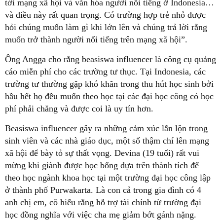
tới mạng xã hội và văn hóa người nổi tiếng ở Indonesia…
và điều này rất quan trọng. Có trường hợp trẻ nhỏ được
hỏi chúng muốn làm gì khi lớn lên và chúng trả lời rằng
muốn trở thành người nổi tiếng trên mạng xã hội”.
Ông Angga cho rằng beasiswa influencer là công cụ quảng
cáo miễn phí cho các trường tư thục. Tại Indonesia, các
trường tư thường gặp khó khăn trong thu hút học sinh bởi
hầu hết họ đều muốn theo học tại các đại học công có học
phí phải chăng và được coi là uy tín hơn.
Beasiswa influencer gây ra những cảm xúc lẫn lộn trong
sinh viên và các nhà giáo dục, một số thậm chí lên mạng
xã hội để bày tỏ sự thất vọng. Devina (19 tuổi) rất vui
mừng khi giành được học bổng dựa trên thành tích để
theo học ngành khoa học tại một trường đại học công lập
ở thành phố Purwakarta. Là con cả trong gia đình có 4
anh chị em, cô hiểu rằng hỗ trợ tài chính từ trường đại
học đồng nghĩa với việc cha mẹ giảm bớt gánh nặng.