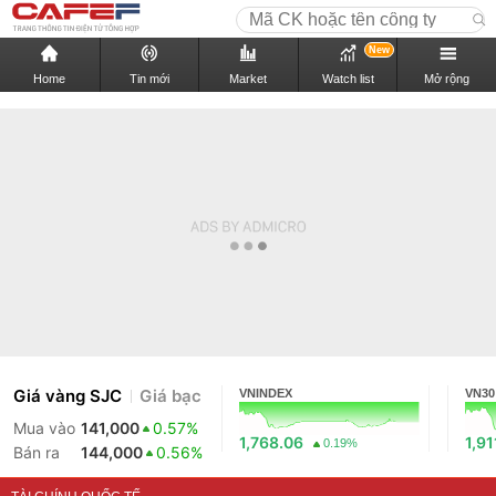
New
Home
Tin mới
Market
Watch list
Mở rộng
Giá vàng SJC
Giá bạc
VNINDEX
VN30
Mua vào
141,000
0.57%
1,768.06
1,91
0.19%
Bán ra
144,000
0.56%