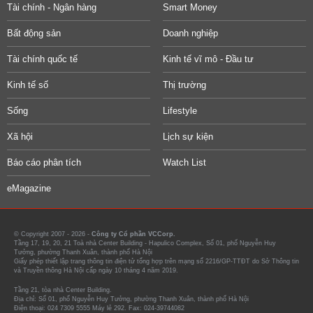
Tài chính - Ngân hàng
Smart Money
Bất động sản
Doanh nghiệp
Tài chính quốc tế
Kinh tế vĩ mô - Đầu tư
Kinh tế số
Thị trường
Sống
Lifestyle
Xã hội
Lịch sự kiện
Báo cáo phân tích
Watch List
eMagazine
© Copyright 2007 - 2026 -
Công ty Cổ phần VCCorp.
Tầng 17, 19, 20, 21 Toà nhà Center Building - Hapulico Complex, Số 01, phố Nguyễn Huy
Tưởng, phường Thanh Xuân, thành phố Hà Nội
Giấy phép thiết lập trang thông tin điện tử tổng hợp trên mạng số 2216/GP-TTĐT do Sở Thông tin
và Truyền thông Hà Nội cấp ngày 10 tháng 4 năm 2019.
Tầng 21, tòa nhà Center Building.
Địa chỉ: Số 01, phố Nguyễn Huy Tưởng, phường Thanh Xuân, thành phố Hà Nội
Điện thoại: 024 7309 5555 Máy lẻ 292. Fax: 024-39744082