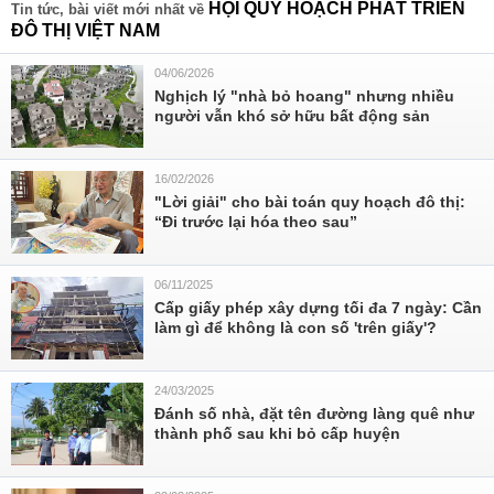
HỘI QUY HOẠCH PHÁT TRIỂN
Tin tức, bài viết mới nhất về
ĐÔ THỊ VIỆT NAM
04/06/2026
Nghịch lý "nhà bỏ hoang" nhưng nhiều
người vẫn khó sở hữu bất động sản
16/02/2026
"Lời giải" cho bài toán quy hoạch đô thị:
“Đi trước lại hóa theo sau”
06/11/2025
Cấp giấy phép xây dựng tối đa 7 ngày: Cần
làm gì để không là con số 'trên giấy'?
24/03/2025
Đánh số nhà, đặt tên đường làng quê như
thành phố sau khi bỏ cấp huyện