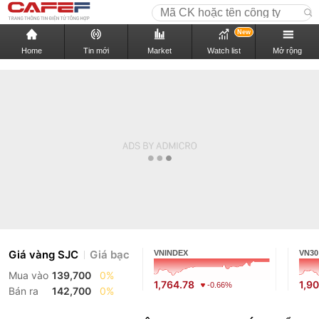
New
Home
Tin mới
Market
Watch list
Mở rộng
Giá vàng SJC
Giá bạc
VNINDEX
VN30
Mua vào
139,700
0%
1,764.78
1,9
-0.66%
Bán ra
142,700
0%