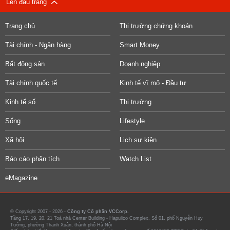
Lên đầu trang
Trang chủ
Thị trường chứng khoán
Tài chính - Ngân hàng
Smart Money
Bất động sản
Doanh nghiệp
Tài chính quốc tế
Kinh tế vĩ mô - Đầu tư
Kinh tế số
Thị trường
Sống
Lifestyle
Xã hội
Lịch sự kiện
Báo cáo phân tích
Watch List
eMagazine
© Copyright 2007 - 2026 -
Công ty Cổ phần VCCorp.
Tầng 17, 19, 20, 21 Toà nhà Center Building - Hapulico Complex, Số 01, phố Nguyễn Huy
Tưởng, phường Thanh Xuân, thành phố Hà Nội