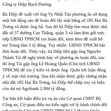
Công ty Diệp Bạch Dương.
Bà Diệp đề xuất với ông Vy Nhật Tảo phương án sử dụng
một bất động sản để hoán đổi lấy mặt bằng số 185 Hai Bà
Trưng và được ủng hộ. Sau đó bà Diệp tìm mua được nhà
đất số 57 đường Cao Thắng, quận 3 và làm đơn gửi trực
tiếp UBND TPHCM xin hoán đổi, kèm theo đề xuất hỗ
trợ Trung tâm 5 tỷ đồng. Tuy nhiên UBND TPHCM bác
đơn hoán đổi. Thấy vậy, bà Diệp liền gặp ông Nguyễn
Thành Tài đề nghị trình bày về phương án hoán đổi, sau
đó ông Tài gặp ông Lê Hoàng Quân (Chủ tịch UBND
TPHCM) để xin ý kiến và được ông Quân kết luận đồng
ý về mặt chủ trương. Sau khi nhận được giấy chứng nhận
nhà đất 185 Hai Bà Trưng, bà Diệp thế chấp vay và hiện
còn dư nợ Agribank 2.904 tỷ đồng.
Tại bản kết luận điều tra vụ án của Cơ quan CSĐT Bộ
Công an, Cơ quan điều tra kiến nghị xử lý hành chính đối
với nguyên Chủ tịch UBND TPHCM Lê Hoàng Quân.