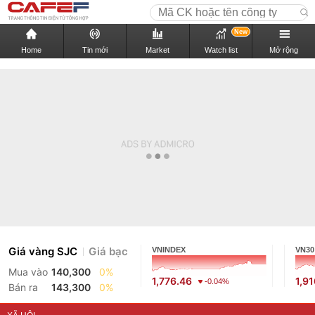
New
Home
Tin mới
Market
Watch list
Mở rộng
Giá vàng SJC
Giá bạc
VNINDEX
VN30
Mua vào
140,300
0%
1,776.46
1,9
-0.04%
Bán ra
143,300
0%