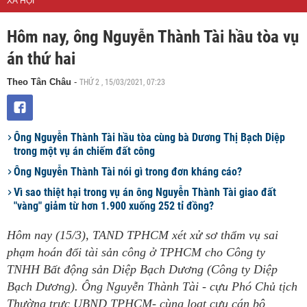
XÃ HỘI
Hôm nay, ông Nguyễn Thành Tài hầu tòa vụ
án thứ hai
THỨ 2 , 15/03/2021, 07:23
Theo Tân Châu
-
Ông Nguyễn Thành Tài hầu tòa cùng bà Dương Thị Bạch Diệp
trong một vụ án chiếm đất công
Ông Nguyễn Thành Tài nói gì trong đơn kháng cáo?
Vì sao thiệt hại trong vụ án ông Nguyễn Thành Tài giao đất
"vàng" giảm từ hơn 1.900 xuống 252 tỉ đồng?
Hôm nay (15/3), TAND TPHCM xét xử sơ thẩm vụ sai
phạm hoán đổi tài sản công ở TPHCM cho Công ty
TNHH Bất động sản Diệp Bạch Dương (Công ty Diệp
Bạch Dương). Ông Nguyễn Thành Tài - cựu Phó Chủ tịch
Thường trực UBND TPHCM- cùng loạt cựu cán bộ