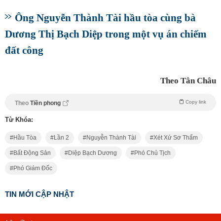
Ông Nguyễn Thành Tài hầu tòa cùng bà
Dương Thị Bạch Diệp trong một vụ án chiếm
đất công
Theo Tân Châu
Copy link
Theo
Tiền phong
Từ Khóa:
Hầu Tòa
Lần 2
Nguyễn Thành Tài
Xét Xử Sơ Thẩm
Bất Động Sản
Diệp Bạch Dương
Phó Chủ Tịch
Phó Giám Đốc
TIN MỚI CẬP NHẬT