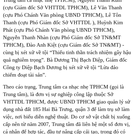
(cựu Giám đốc Sở VHTTDL TPHCM), Lê Văn Thanh
(cựu Phó Chánh Văn phòng UBND TPHCM), Lê Tôn
Thanh (cựu Phó Giám đốc Sở VHTTDL ), Huỳnh Kim
Phát (cựu Phó Chánh Văn phòng UBND TPHCM),
Nguyễn Thanh Nhàn (cựu Phó Giám đốc Sở TN&MT
TPHCM), Đào Anh Kiệt (cựu Giám đốc Sở TN&MT) -
cùng bị xét xử về tội “Thiếu tinh thần trách nhiệm gây hậu
quả nghiêm trọng”. Bà Dương Thị Bạch Diệp, Giám đốc
Công ty Diệp Bạch Dương bị xét xử về tội “Lừa đảo
chiếm đoạt tài sản”.
Theo cáo trạng, Trung tâm ca nhạc nhẹ TPHCM (gọi là
Trung tâm), là đơn vị sự nghiệp công lập thuộc Sở
VHTTDL TPHCM, được UBND TPHCM giao quản lý sử
dụng nhà đất 185 Hai Bà Trưng, quận 3 để làm trụ sở làm
việc, nơi biểu diễn nghệ thuật. Do cơ sở vật chất bị xuống
cấp nên từ năm 2007, Trung tâm đã liên hệ một số đơn vị,
cá nhân để hợp tác, đầu tư nâng cấp cải tạo, trong đó có