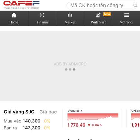
New
Home
Tin mới
Market
Watch list
Mở rộng
Giá vàng SJC
Giá bạc
VNINDEX
VN30
Mua vào
140,300
0%
1,776.46
1,9
-0.04%
Bán ra
143,300
0%