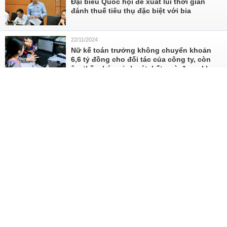
Đại biểu Quốc hội đề xuất lùi thời gian
đánh thuế tiêu thụ đặc biệt với bia
22/11/2024
Nữ kế toán trưởng không chuyển khoản
6,6 tỷ đồng cho đối tác của công ty, còn
âm thầm báo cảnh sát, bất ngờ được khen
thưởng
22/11/2024
Có nên giới hạn thời gian đăng ký hưởng
trợ cấp thất nghiệp của người lao động?
22/11/2024
Nhan sắc vợ thiếu tá của nam NSND, Phó
giám đốc Nhà hát Chèo Quân đội liên tục
"gây sốt" mạng xã hội
21/11/2024
Bắt giam Giám đốc và Phó Giám đốc Công
ty CP Chè Minh Rồng