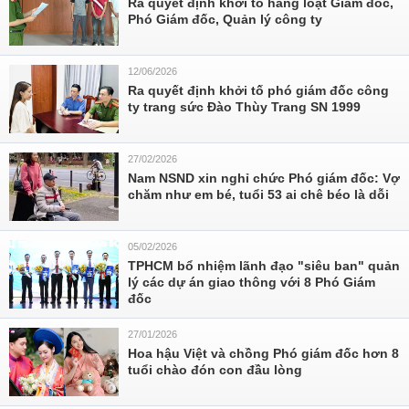
Ra quyết định khởi tố hàng loạt Giám đốc,
Phó Giám đốc, Quản lý công ty
12/06/2026
Ra quyết định khởi tố phó giám đốc công
ty trang sức Đào Thùy Trang SN 1999
27/02/2026
Nam NSND xin nghỉ chức Phó giám đốc: Vợ
chăm như em bé, tuổi 53 ai chê béo là dỗi
05/02/2026
TPHCM bổ nhiệm lãnh đạo "siêu ban" quản
lý các dự án giao thông với 8 Phó Giám
đốc
27/01/2026
Hoa hậu Việt và chồng Phó giám đốc hơn 8
tuổi chào đón con đầu lòng