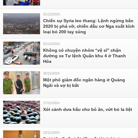
01/12/2024
Chiến sự Syria leo thang: Lệnh ngừng bắn
2020 bị phá vỡ, chiến đấu cơ Nga xuất kích
loại bỏ 200 tay súng
01/12/2024
Không có chuyện nhóm “vệ sĩ” chặn
đường xe Tư lệnh Quân khu 4 ở Thanh
Hóa
30/11/2024
Một phó giám đốc ngân hàng ở Quảng
Ngãi và vợ bị bắt
27/11/2024
Xót cảnh dưa hấu cho bò ăn, vứt bỏ la liệt
22/11/2024