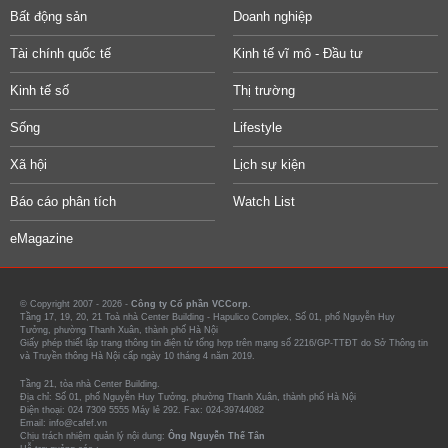
Bất động sản
Doanh nghiệp
Tài chính quốc tế
Kinh tế vĩ mô - Đầu tư
Kinh tế số
Thị trường
Sống
Lifestyle
Xã hội
Lịch sự kiện
Báo cáo phân tích
Watch List
eMagazine
© Copyright 2007 - 2026 -
Công ty Cổ phần VCCorp.
Tầng 17, 19, 20, 21 Toà nhà Center Building - Hapulico Complex, Số 01, phố Nguyễn Huy
Tưởng, phường Thanh Xuân, thành phố Hà Nội
Giấy phép thiết lập trang thông tin điện tử tổng hợp trên mạng số 2216/GP-TTĐT do Sở Thông tin
và Truyền thông Hà Nội cấp ngày 10 tháng 4 năm 2019.
Tầng 21, tòa nhà Center Building.
Địa chỉ: Số 01, phố Nguyễn Huy Tưởng, phường Thanh Xuân, thành phố Hà Nội
Điện thoại: 024 7309 5555 Máy lẻ 292. Fax: 024-39744082
Email: info@cafef.vn
Chịu trách nhiệm quản lý nội dung:
Ông Nguyễn Thế Tân