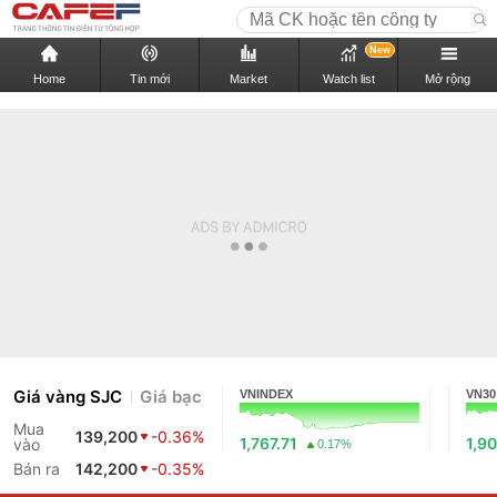
New
Home
Tin mới
Market
Watch list
Mở rộng
Giá vàng SJC
Giá bạc
VNINDEX
VN30
Mua
139,200
-0.36%
1,767.71
1,90
vào
0.17%
Bán ra
142,200
-0.35%