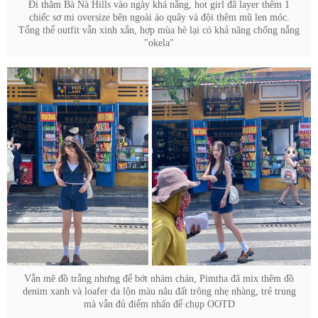
Đi thăm Bà Nà Hills vào ngày khá nắng, hot girl đã layer thêm 1
chiếc sơ mi oversize bên ngoài áo quây và đội thêm mũ len móc.
Tổng thể outfit vẫn xinh xắn, hợp mùa hè lại có khả năng chống nắng
"okela"
Vẫn mê đồ trắng nhưng để bớt nhàm chán, Pimtha đã mix thêm đồ
denim xanh và loafer da lộn màu nâu đất trông nhẹ nhàng, trẻ trung
mà vẫn đủ điểm nhấn để chụp OOTD