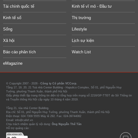
Tài chính quốc tế
Kinh tế vĩ mô - Đầu tư
Kinh tế số
Thị trường
Sống
Lifestyle
Xã hội
Lịch sự kiện
Báo cáo phân tích
Watch List
eMagazine
© Copyright 2007 - 2026 -
Công ty Cổ phần VCCorp.
Tầng 17, 19, 20, 21 Toà nhà Center Building - Hapulico Complex, Số 01, phố Nguyễn Huy
Tưởng, phường Thanh Xuân, thành phố Hà Nội
Giấy phép thiết lập trang thông tin điện tử tổng hợp trên mạng số 2216/GP-TTĐT do Sở Thông tin
và Truyền thông Hà Nội cấp ngày 10 tháng 4 năm 2019.
Tầng 21, tòa nhà Center Building.
Địa chỉ: Số 01, phố Nguyễn Huy Tưởng, phường Thanh Xuân, thành phố Hà Nội
Điện thoại: 024 7309 5555 Máy lẻ 292. Fax: 024-39744082
Email: info@cafef.vn
Chịu trách nhiệm quản lý nội dung:
Ông Nguyễn Thế Tân
Hỗ trợ quảng cáo :