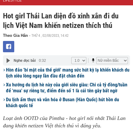
LIFESTYLE
Hot girl Thái Lan diện đồ xinh xắn đi du
lịch Việt Nam khiến netizen thích thú
THỨ 4 , 02/08/2023, 14:42
Theo Gia Hân
-
Nghe đọc bài
0:32
Hòn đảo 'bí mật của thế giới' mang sức hút kỳ lạ khiến khách du
lịch xiêu lòng ngay lần đầu đặt chân đến
Xu hướng du lịch hè này của giới siêu giàu: Chi cả tỷ đồng/tuần
để 'mua' sự riêng tư, điểm đến số 1 là cái tên gây bất ngờ
Du lịch ẩm thực và văn hóa ở Busan (Hàn Quốc) hút hồn du
khách quốc tế
Loạt ảnh OOTD của Pimtha - hot girl nổi nhất Thái Lan
đang khiến netizen Việt thích thú vì đáng yêu.