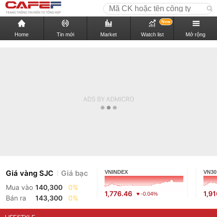
New
Home
Tin mới
Market
Watch list
Mở rộng
Giá vàng SJC
Giá bạc
VNINDEX
VN30
Mua vào
140,300
0%
1,776.46
1,9
-0.04%
Bán ra
143,300
0%