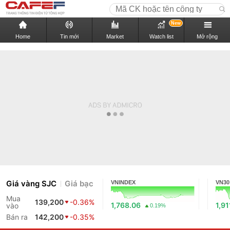
New
Home
Tin mới
Market
Watch list
Mở rộng
Giá vàng SJC
Giá bạc
VNINDEX
VN30
Mua
139,200
-0.36%
1,768.06
1,91
vào
0.19%
Bán ra
142,200
-0.35%