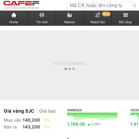
New
Home
Tin mới
Market
Watch list
Mở rộng
Giá vàng SJC
Giá bạc
VNINDEX
VN30
Mua vào
140,200
0%
1,768.06
1,91
0.19%
Bán ra
143,200
0%