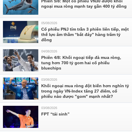
Phiên 5/8: Một cổ phiếu VN30 được khối
ngoại mua ròng mạnh tay gần 400 tỷ đồng
05/08/2026
Cổ phiếu PNJ tím trần 3 phiên liên tiếp, một
thế lực âm thầm “bắt đáy" hàng trăm tỷ
đồng
04/08/2026
Phiên 4/8: Khối ngoại tiếp đà mua ròng,
tung hơn 700 tỷ gom hai cổ phiếu
bluechips
03/08/2026
Khối ngoại mua ròng đột biến hơn nghìn tỷ
trong ngày VN-Index tăng 27 điểm, cổ
phiếu nào được "gom" mạnh nhất?
03/08/2026
FPT “tái sinh”