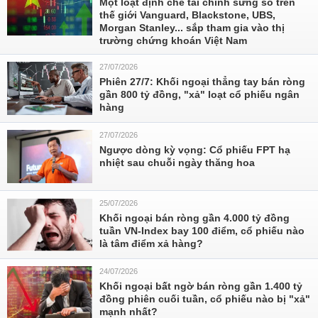
Một loạt định chế tài chính sừng sỏ trên
thế giới Vanguard, Blackstone, UBS,
Morgan Stanley... sắp tham gia vào thị
trường chứng khoán Việt Nam
27/07/2026
Phiên 27/7: Khối ngoại thẳng tay bán ròng
gần 800 tỷ đồng, "xả" loạt cổ phiếu ngân
hàng
27/07/2026
Ngược dòng kỳ vọng: Cổ phiếu FPT hạ
nhiệt sau chuỗi ngày thăng hoa
25/07/2026
Khối ngoại bán ròng gần 4.000 tỷ đồng
tuần VN-Index bay 100 điểm, cổ phiếu nào
là tâm điểm xả hàng?
24/07/2026
Khối ngoại bất ngờ bán ròng gần 1.400 tỷ
đồng phiên cuối tuần, cổ phiếu nào bị "xả"
mạnh nhất?