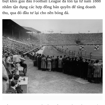
biệt khỏi giải đấu Football League đã tồn tại từ năm 1888
nhằm tận dụng các hợp đồng bản quyền để tăng doanh
thu, qua đó đầu tư lại cho nền bóng đá.