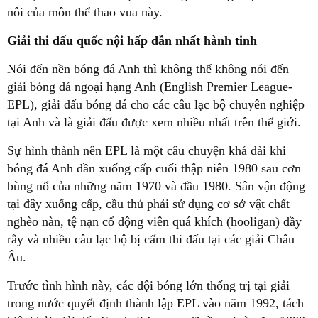
nôi của môn thể thao vua này.
Giải thi đấu quốc nội hấp dẫn nhất hành tinh
Nói đến nền bóng đá Anh thì không thể không nói đến
giải bóng đá ngoại hạng Anh (English Premier League-
EPL), giải đấu bóng đá cho các câu lạc bộ chuyên nghiệp
tại Anh và là giải đấu được xem nhiều nhất trên thế giới.
Sự hình thành nên EPL là một câu chuyện khá dài khi
bóng đá Anh dần xuống cấp cuối thập niên 1980 sau cơn
bùng nổ của những năm 1970 và đầu 1980. Sân vận động
tại đây xuống cấp, cầu thủ phải sử dụng cơ sở vật chất
nghèo nàn, tệ nạn cổ động viên quá khích (hooligan) đầy
rẫy và nhiều câu lạc bộ bị cấm thi đấu tại các giải Châu
Âu.
Trước tình hình này, các đội bóng lớn thống trị tại giải
trong nước quyết định thành lập EPL vào năm 1992, tách