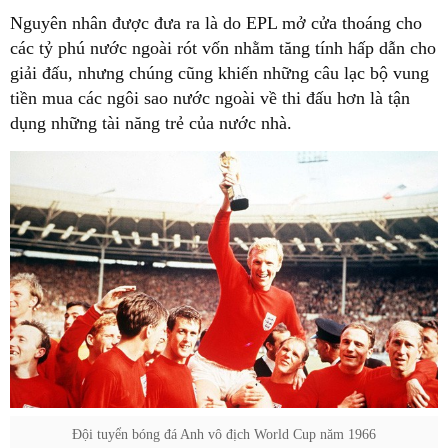
Nguyên nhân được đưa ra là do EPL mở cửa thoáng cho
các tỷ phú nước ngoài rót vốn nhằm tăng tính hấp dẫn cho
giải đấu, nhưng chúng cũng khiến những câu lạc bộ vung
tiền mua các ngôi sao nước ngoài về thi đấu hơn là tận
dụng những tài năng trẻ của nước nhà.
Đội tuyển bóng đá Anh vô địch World Cup năm 1966