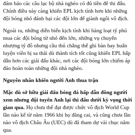
đảm bảo các câu lạc bộ nhà nghèo có đủ tiền để thi đấu.
Chính điều này càng khiến EPL kịch tính hơn khi những
đội bóng nhỏ đánh bại các đội lớn để giành ngôi vô địch.
Ngoài ra, những diễn biến kịch tính khi hàng loạt tỷ phú
mua các đội bóng từ nhỏ đến lớn, những vụ chuyển
nhượng tỷ đô nhưng cầu thủ chẳng thể ghi bàn hay huấn
luyện viên bị sa thải dù thành tích tốt cũng khiến EPL hấp
dẫn hơn các giải đấu khác, nơi các đội bóng lớn chiếm áp
đảo hoàn toàn những đội nhà nghèo.
Nguyên nhân khiến người Anh thua trận
Mặc dù sở hữu giải đấu bóng đá hấp dẫn đông người
xem nhưng đội tuyển Anh lại thi đấu dưới kỳ vọng thời
gian qua.
Họ chưa thể đạt được chức vô địch World Cup
lần nào kể từ năm 1966 khi họ đăng cai, và cũng chưa lần
nào vô địch Châu Âu (UEC) dù đã tham dự vài chục năm
qua.