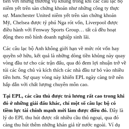
tiền với những thương vụ khủng trong khi các câu lạc bộ
niêm yết trên sàn chứng khoán như những công ty thực
sự. Manchester United niêm yết trên sàn chứng khoán
Mỹ, Chelsea được tỷ phú Nga rót vốn, Liverpool được
điều hành với Fenway Sports Group… tất cả đều hoạt
động theo mô hình doanh nghiệp sinh lãi.
Các câu lạc bộ Anh không giới hạn về mức rót vốn hay
quyền sở hữu, kết quả là những dòng tiền khủng này quay
vòng đầu tư cho các trận đấu, qua đó đem lợi nhuận trở về
túi các ông chủ và kích thích các nhà đầu tư bỏ vào nhiều
tiền hơn. Sự quay vòng này khiến EPL ngày càng trở nên
hấp dẫn với chất lượng chuyên môn cao.
Tại EPL, các cầu thủ được trả lương rất cao trong khi
đó ở những giải đấu khác, chỉ một số câu lạc bộ có
tiềm lực tài chính mạnh mới làm được điều đó.
Đây là
lý do EPL thu hút được rất nhiều cầu thủ ngoại, qua đó
càng thu hút thêm những khán giả từ nước ngoài. Ví dụ