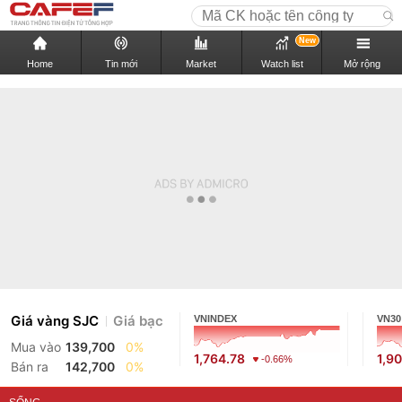
New
Home
Tin mới
Market
Watch list
Mở rộng
Giá vàng SJC
Giá bạc
VNINDEX
VN30
Mua vào
139,700
0%
1,764.78
1,9
-0.66%
Bán ra
142,700
0%