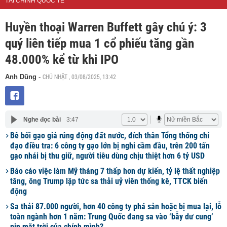
TÀI CHÍNH QUỐC TẾ
Huyền thoại Warren Buffett gây chú ý: 3
quý liên tiếp mua 1 cổ phiếu tăng gần
48.000% kể từ khi IPO
CHỦ NHẬT , 03/08/2025, 13:42
Anh Dũng
-
Nghe đọc bài
3:47
Bê bối gạo giả rúng động đất nước, đích thân Tổng thống chỉ
đạo điều tra: 6 công ty gạo lớn bị nghi cầm đầu, trên 200 tấn
gạo nhái bị thu giữ, người tiêu dùng chịu thiệt hơn 6 tỷ USD
Báo cáo việc làm Mỹ tháng 7 thấp hơn dự kiến, tỷ lệ thất nghiệp
tăng, ông Trump lập tức sa thải uỷ viên thống kê, TTCK biến
động
Sa thải 87.000 người, hơn 40 công ty phá sản hoặc bị mua lại, lỗ
toàn ngành hơn 1 năm: Trung Quốc đang sa vào ‘bẫy dư cung’
pin mặt trời của chính mình?