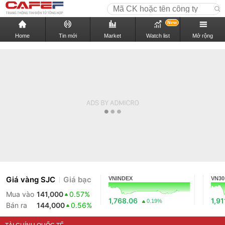
New
Home
Tin mới
Market
Watch list
Mở rộng
Giá vàng SJC
Giá bạc
VNINDEX
VN30
Mua vào
141,000
0.57%
1,768.06
1,91
0.19%
Bán ra
144,000
0.56%