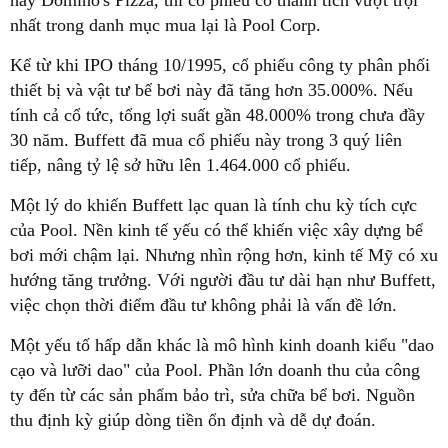
hay Domino's Pizza, thì cổ phiếu có thành tích vượt trội
nhất trong danh mục mua lại là Pool Corp.
Kể từ khi IPO tháng 10/1995, cổ phiếu công ty phân phối
thiết bị và vật tư bể bơi này đã tăng hơn 35.000%. Nếu
tính cả cổ tức, tổng lợi suất gần 48.000% trong chưa đầy
30 năm. Buffett đã mua cổ phiếu này trong 3 quý liên
tiếp, nâng tỷ lệ sở hữu lên 1.464.000 cổ phiếu.
Một lý do khiến Buffett lạc quan là tính chu kỳ tích cực
của Pool. Nền kinh tế yếu có thể khiến việc xây dựng bể
bơi mới chậm lại. Nhưng nhìn rộng hơn, kinh tế Mỹ có xu
hướng tăng trưởng. Với người đầu tư dài hạn như Buffett,
việc chọn thời điểm đầu tư không phải là vấn đề lớn.
Một yếu tố hấp dẫn khác là mô hình kinh doanh kiểu "dao
cạo và lưỡi dao" của Pool. Phần lớn doanh thu của công
ty đến từ các sản phẩm bảo trì, sửa chữa bể bơi. Nguồn
thu định kỳ giúp dòng tiền ổn định và dễ dự đoán.