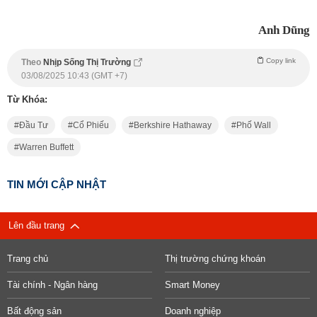
Anh Dũng
Copy link
Theo
Nhịp Sống Thị Trường
03/08/2025 10:43 (GMT +7)
Từ Khóa:
Đầu Tư
Cổ Phiếu
Berkshire Hathaway
Phố Wall
Warren Buffett
TIN MỚI CẬP NHẬT
Lên đầu trang
Trang chủ
Thị trường chứng khoán
Tài chính - Ngân hàng
Smart Money
Bất động sản
Doanh nghiệp