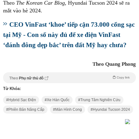
Theo
The Korean Car Blog
, Hyundai Tucson 2024 sẽ ra
mắt vào hè 2024.
CEO VinFast ‘khoe’ tiếp cận 73.000 cổng sạc
tại Mỹ - Con số này đủ để xe điện VinFast
‘đánh đông dẹp bắc’ trên đất Mỹ hay chưa?
Theo Quang Phong
Copy link
Theo
Phụ nữ thủ đô
Từ Khóa:
Hybrid Sạc Điện
Xe Hàn Quốc
Trung Tâm Nghiên Cứu
Phiên Bản Nâng Cấp
Màn Hình Cong
Hyundai Tucson 2024