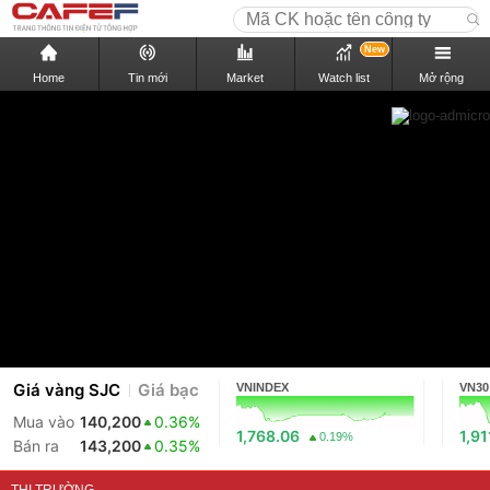
New
Home
Tin mới
Market
Watch list
Mở rộng
Giá vàng SJC
Giá bạc
VNINDEX
VN30
Mua vào
140,200
0.36%
1,768.06
1,91
0.19%
Bán ra
143,200
0.35%