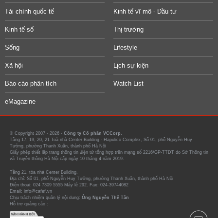
Tài chính quốc tế
Kinh tế vĩ mô - Đầu tư
Kinh tế số
Thị trường
Sống
Lifestyle
Xã hội
Lịch sự kiện
Báo cáo phân tích
Watch List
eMagazine
© Copyright 2007 - 2026 -
Công ty Cổ phần VCCorp.
Tầng 17, 19, 20, 21 Toà nhà Center Building - Hapulico Complex, Số 01, phố Nguyễn Huy
Tưởng, phường Thanh Xuân, thành phố Hà Nội
Giấy phép thiết lập trang thông tin điện tử tổng hợp trên mạng số 2216/GP-TTĐT do Sở Thông tin
và Truyền thông Hà Nội cấp ngày 10 tháng 4 năm 2019.
Tầng 21, tòa nhà Center Building.
Địa chỉ: Số 01, phố Nguyễn Huy Tưởng, phường Thanh Xuân, thành phố Hà Nội
Điện thoại: 024 7309 5555 Máy lẻ 292. Fax: 024-39744082
Email: info@cafef.vn
Chịu trách nhiệm quản lý nội dung:
Ông Nguyễn Thế Tân
Hỗ trợ quảng cáo :