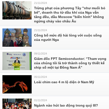
21/11/2024
Trừng phạt của phương Tây "như muối bỏ
bể", doanh thu từ dầu khí của Nga vẫn
tăng đều, dầu Moscow "biến hình" không
ngừng chảy vào châu Âu
21/11/2024
Công bố mức độ hài lòng với cuộc sống
của người Nga
09/11/2024
Giám đốc FPT Semiconductor: “Tham vọng
của chúng tôi là trở thành công ty thiết kế
chip số một tại Đông Nam Á”
05/11/2024
Loài chim cao 4 m lộ diện ở Nam Mỹ
01/11/2024
Ngành nào hút lao động trong quý III?