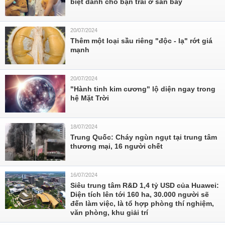
biệt dành cho bạn trai ở sân bay
20/07/2024
Thêm một loại sầu riêng "độc - lạ" rớt giá
mạnh
20/07/2024
"Hành tinh kim cương" lộ diện ngay trong
hệ Mặt Trời
18/07/2024
Trung Quốc: Cháy ngùn ngụt tại trung tâm
thương mại, 16 người chết
16/07/2024
Siêu trung tâm R&D 1,4 tỷ USD của Huawei:
Diện tích lên tới 160 ha, 30.000 người sẽ
đến làm việc, là tổ hợp phòng thí nghiệm,
văn phòng, khu giải trí