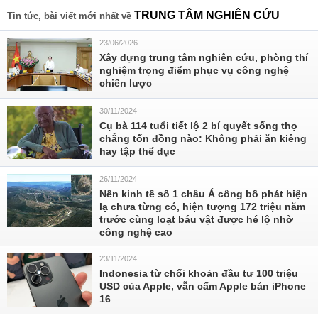
TRUNG TÂM NGHIÊN CỨU
Tin tức, bài viết mới nhất về
23/06/2026
Xây dựng trung tâm nghiên cứu, phòng thí
nghiệm trọng điểm phục vụ công nghệ
chiến lược
30/11/2024
Cụ bà 114 tuổi tiết lộ 2 bí quyết sống thọ
chẳng tốn đồng nào: Không phải ăn kiêng
hay tập thể dục
26/11/2024
Nền kinh tế số 1 châu Á công bố phát hiện
lạ chưa từng có, hiện tượng 172 triệu năm
trước cùng loạt báu vật được hé lộ nhờ
công nghệ cao
23/11/2024
Indonesia từ chối khoản đầu tư 100 triệu
USD của Apple, vẫn cấm Apple bán iPhone
16