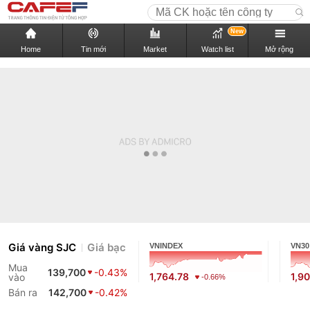
New
Home
Tin mới
Market
Watch list
Mở rộng
Giá vàng SJC
Giá bạc
VNINDEX
VN30
Mua
139,700
-0.43%
1,764.78
1,9
vào
-0.66%
Bán ra
142,700
-0.42%