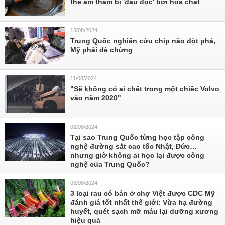
thể âm thầm bị 'đầu độc' bởi hóa chất
13/08/2024
Trung Quốc nghiên cứu chip não đột phá,
Mỹ phải dè chừng
11/08/2024
"Sẽ không có ai chết trong một chiếc Volvo
vào năm 2020"
08/08/2024
Tại sao Trung Quốc từng học tập công
nghệ đường sắt cao tốc Nhật, Đức…
nhưng giờ không ai học lại được công
nghệ của Trung Quốc?
06/08/2024
3 loại rau có bán ở chợ Việt được CDC Mỹ
đánh giá tốt nhất thế giới: Vừa hạ đường
huyết, quét sạch mỡ máu lại dưỡng xương
hiệu quả