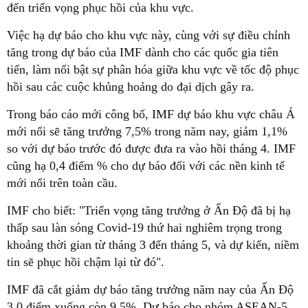
đến triển vọng phục hồi của khu vực.
Việc hạ dự báo cho khu vực này, cùng với sự điều chỉnh
tăng trong dự báo của IMF dành cho các quốc gia tiên
tiến, làm nổi bật sự phân hóa giữa khu vực về tốc độ phục
hồi sau các cuộc khủng hoảng do đại dịch gây ra.
Trong báo cáo mới công bố, IMF dự báo khu vực châu Á
mới nổi sẽ tăng trưởng 7,5% trong năm nay, giảm 1,1%
so với dự báo trước đó được đưa ra vào hồi tháng 4. IMF
cũng hạ 0,4 điểm % cho dự báo đối với các nền kinh tế
mới nổi trên toàn cầu.
IMF cho biết: "Triển vọng tăng trưởng ở Ấn Độ đã bị hạ
thấp sau làn sóng Covid-19 thứ hai nghiêm trọng trong
khoảng thời gian từ tháng 3 đến tháng 5, và dự kiến, ​​niềm
tin sẽ phục hồi chậm lại từ đó".
IMF đã cắt giảm dự báo tăng trưởng năm nay của Ấn Độ
3,0 điểm xuống còn 9,5%. Dự báo cho nhóm ASEAN-5