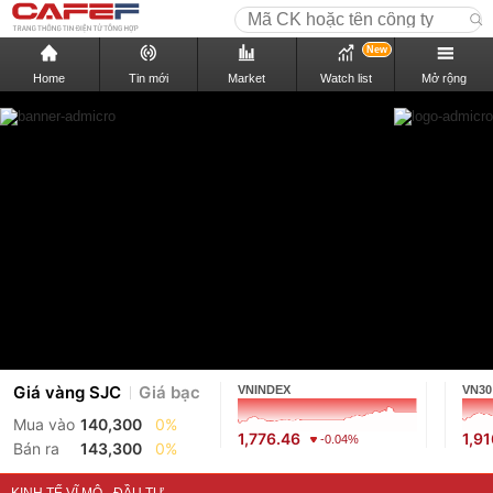
New
Home
Tin mới
Market
Watch list
Mở rộng
Giá vàng SJC
Giá bạc
VNINDEX
VN30
Mua vào
140,300
0%
1,776.46
1,9
-0.04%
Bán ra
143,300
0%