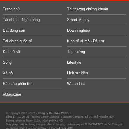
Trang chủ
Thị trường chứng khoán
Tài chính - Ngân hàng
Smart Money
Bất động sản
Doanh nghiệp
Tài chính quốc tế
Kinh tế vĩ mô - Đầu tư
Kinh tế số
Thị trường
Sống
Lifestyle
Xã hội
Lịch sự kiện
Báo cáo phân tích
Watch List
eMagazine
© Copyright 2007 - 2026 -
Công ty Cổ phần VCCorp.
Tầng 17, 19, 20, 21 Toà nhà Center Building - Hapulico Complex, Số 01, phố Nguyễn Huy
Tưởng, phường Thanh Xuân, thành phố Hà Nội
Giấy phép thiết lập trang thông tin điện tử tổng hợp trên mạng số 2216/GP-TTĐT do Sở Thông tin
và Truyền thông Hà Nội cấp ngày 10 tháng 4 năm 2019.