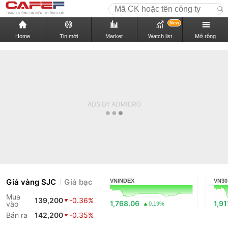
New
Home
Tin mới
Market
Watch list
Mở rộng
Giá vàng SJC
Giá bạc
VNINDEX
VN30
Mua
139,200
-0.36%
1,768.06
1,91
vào
0.19%
Bán ra
142,200
-0.35%