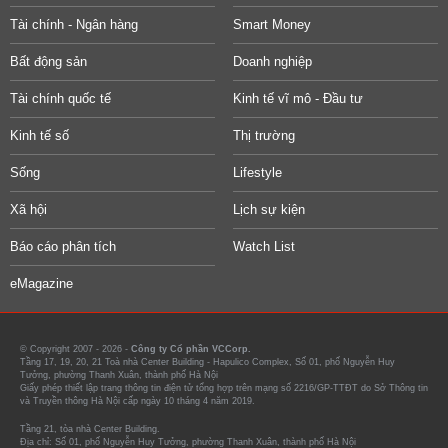
Tài chính - Ngân hàng
Smart Money
Bất động sản
Doanh nghiệp
Tài chính quốc tế
Kinh tế vĩ mô - Đầu tư
Kinh tế số
Thị trường
Sống
Lifestyle
Xã hội
Lịch sự kiện
Báo cáo phân tích
Watch List
eMagazine
© Copyright 2007 - 2026 -
Công ty Cổ phần VCCorp.
Tầng 17, 19, 20, 21 Toà nhà Center Building - Hapulico Complex, Số 01, phố Nguyễn Huy
Tưởng, phường Thanh Xuân, thành phố Hà Nội
Giấy phép thiết lập trang thông tin điện tử tổng hợp trên mạng số 2216/GP-TTĐT do Sở Thông tin
và Truyền thông Hà Nội cấp ngày 10 tháng 4 năm 2019.
Tầng 21, tòa nhà Center Building.
Địa chỉ: Số 01, phố Nguyễn Huy Tưởng, phường Thanh Xuân, thành phố Hà Nội