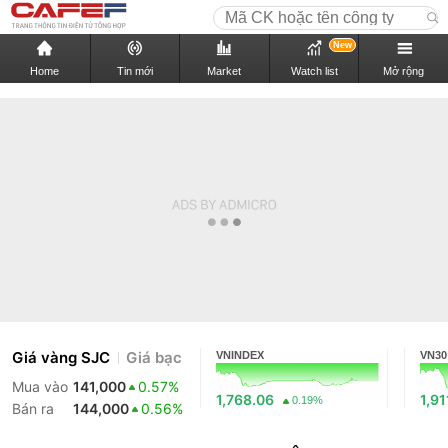
New
Home
Tin mới
Market
Watch list
Mở rộng
Giá vàng SJC
Giá bạc
VNINDEX
VN30
Mua vào
141,000
0.57%
1,768.06
1,91
0.19%
Bán ra
144,000
0.56%