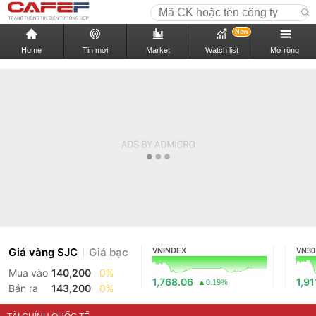
New
Home
Tin mới
Market
Watch list
Mở rộng
Giá vàng SJC
Giá bạc
VNINDEX
VN30
Mua vào
140,200
0%
1,768.06
1,91
0.19%
Bán ra
143,200
0%