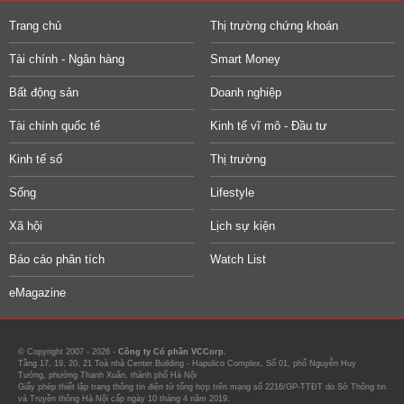
Trang chủ
Thị trường chứng khoán
Tài chính - Ngân hàng
Smart Money
Bất động sản
Doanh nghiệp
Tài chính quốc tế
Kinh tế vĩ mô - Đầu tư
Kinh tế số
Thị trường
Sống
Lifestyle
Xã hội
Lịch sự kiện
Báo cáo phân tích
Watch List
eMagazine
© Copyright 2007 - 2026 -
Công ty Cổ phần VCCorp.
Tầng 17, 19, 20, 21 Toà nhà Center Building - Hapulico Complex, Số 01, phố Nguyễn Huy
Tưởng, phường Thanh Xuân, thành phố Hà Nội
Giấy phép thiết lập trang thông tin điện tử tổng hợp trên mạng số 2216/GP-TTĐT do Sở Thông tin
và Truyền thông Hà Nội cấp ngày 10 tháng 4 năm 2019.