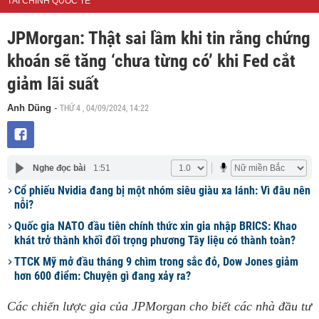
TÀI CHÍNH QUỐC TẾ
JPMorgan: Thật sai lầm khi tin rằng chứng
khoán sẽ tăng ‘chưa từng có’ khi Fed cắt
giảm lãi suất
THỨ 4 , 04/09/2024, 14:22
Anh Dũng
-
Nghe đọc bài
1:51
Cổ phiếu Nvidia đang bị một nhóm siêu giàu xa lánh: Vì đâu nên
nỗi?
Quốc gia NATO đầu tiên chính thức xin gia nhập BRICS: Khao
khát trở thành khối đối trọng phương Tây liệu có thành toàn?
TTCK Mỹ mở đầu tháng 9 chìm trong sắc đỏ, Dow Jones giảm
hơn 600 điểm: Chuyện gì đang xảy ra?
Các chiến lược gia của JPMorgan cho biết các nhà đầu tư