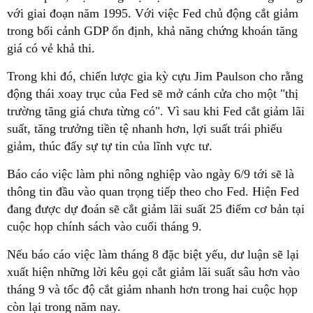
với giai đoạn năm 1995. Với việc Fed chủ động cắt giảm
trong bối cảnh GDP ổn định, khả năng chứng khoán tăng
giá có vẻ khả thi.
Trong khi đó, chiến lược gia kỳ cựu Jim Paulson cho rằng
động thái xoay trục của Fed sẽ mở cánh cửa cho một "thị
trường tăng giá chưa từng có". Vì sau khi Fed cắt giảm lãi
suất, tăng trưởng tiền tệ nhanh hơn, lợi suất trái phiếu
giảm, thúc đẩy sự tự tin của lĩnh vực tư.
Báo cáo việc làm phi nông nghiệp vào ngày 6/9 tới sẽ là
thông tin đầu vào quan trọng tiếp theo cho Fed. Hiện Fed
đang được dự đoán sẽ cắt giảm lãi suất 25 điểm cơ bản tại
cuộc họp chính sách vào cuối tháng 9.
Nếu báo cáo việc làm tháng 8 đặc biệt yếu, dư luận sẽ lại
xuất hiện những lời kêu gọi cắt giảm lãi suất sâu hơn vào
tháng 9 và tốc độ cắt giảm nhanh hơn trong hai cuộc họp
còn lại trong năm nay.