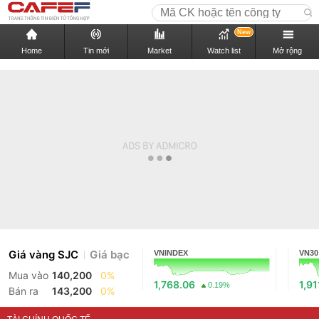
New
Home
Tin mới
Market
Watch list
Mở rộng
Giá vàng SJC
Giá bạc
VNINDEX
VN30
Mua vào
140,200
0%
1,768.06
1,91
0.19%
Bán ra
143,200
0%