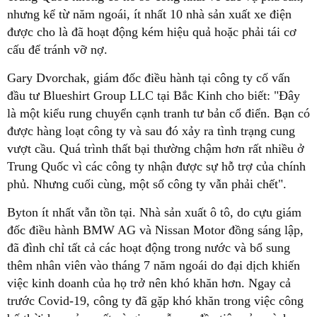
nhưng kể từ năm ngoái, ít nhất 10 nhà sản xuất xe điện
được cho là đã hoạt động kém hiệu quả hoặc phải tái cơ
cấu để tránh vỡ nợ.
Gary Dvorchak, giám đốc điều hành tại công ty cố vấn
đầu tư Blueshirt Group LLC tại Bắc Kinh cho biết: "Đây
là một kiểu rung chuyển cạnh tranh tư bản cổ điển. Bạn có
được hàng loạt công ty và sau đó xảy ra tình trạng cung
vượt cầu. Quá trình thất bại thường chậm hơn rất nhiều ở
Trung Quốc vì các công ty nhận được sự hỗ trợ của chính
phủ. Nhưng cuối cùng, một số công ty vẫn phải chết".
Byton ít nhất vẫn tồn tại. Nhà sản xuất ô tô, do cựu giám
đốc điều hành BMW AG và Nissan Motor đồng sáng lập,
đã đình chỉ tất cả các hoạt động trong nước và bổ sung
thêm nhân viên vào tháng 7 năm ngoái do đại dịch khiến
việc kinh doanh của họ trở nên khó khăn hơn. Ngay cả
trước Covid-19, công ty đã gặp khó khăn trong việc công