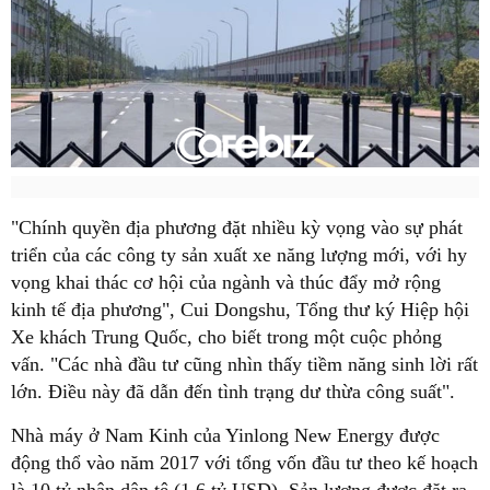
"Chính quyền địa phương đặt nhiều kỳ vọng vào sự phát
triển của các công ty sản xuất xe năng lượng mới, với hy
vọng khai thác cơ hội của ngành và thúc đẩy mở rộng
kinh tế địa phương", Cui Dongshu, Tổng thư ký Hiệp hội
Xe khách Trung Quốc, cho biết trong một cuộc phỏng
vấn. "Các nhà đầu tư cũng nhìn thấy tiềm năng sinh lời rất
lớn. Điều này đã dẫn đến tình trạng dư thừa công suất".
Nhà máy ở Nam Kinh của Yinlong New Energy được
động thổ vào năm 2017 với tổng vốn đầu tư theo kế hoạch
là 10 tỷ nhân dân tệ (1,6 tỷ USD). Sản lượng được đặt ra