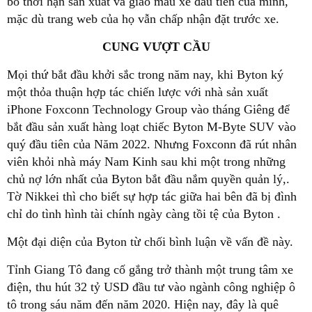
bố thời hạn sản xuất và giao mẫu xe đầu tiên của mình,
mặc dù trang web của họ vẫn chấp nhận đặt trước xe.
CUNG VƯỢT CẦU
Mọi thứ bắt đầu khởi sắc trong năm nay, khi Byton ký
một thỏa thuận hợp tác chiến lược với nhà sản xuất
iPhone Foxconn Technology Group vào tháng Giêng để
bắt đầu sản xuất hàng loạt chiếc Byton M-Byte SUV vào
quý đầu tiên của Năm 2022. Nhưng Foxconn đã rút nhân
viên khỏi nhà máy Nam Kinh sau khi một trong những
chủ nợ lớn nhất của Byton bắt đầu nắm quyền quản lý,.
Tờ Nikkei thì cho biết sự hợp tác giữa hai bên đã bị đình
chỉ do tình hình tài chính ngày càng tồi tệ của Byton .
Một đại diện của Byton từ chối bình luận về vấn đề này.
Tỉnh Giang Tô đang cố gắng trở thành một trung tâm xe
điện, thu hút 32 tỷ USD đầu tư vào ngành công nghiệp ô
tô trong sáu năm đến năm 2020. Hiện nay, đây là quê