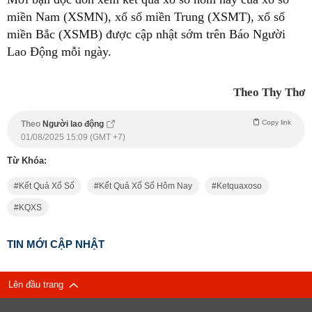
miền Nam (XSMN), xổ số miền Trung (XSMT), xổ số
miền Bắc (XSMB) được cập nhật sớm trên Báo Người
Lao Động mỗi ngày.
Theo Thy Thơ
Copy link
Theo
Người lao động
01/08/2025 15:09 (GMT +7)
Từ Khóa:
Kết Quả Xổ Số
Kết Quả Xổ Số Hôm Nay
Ketquaxoso
KQXS
TIN MỚI CẬP NHẬT
Lên đầu trang