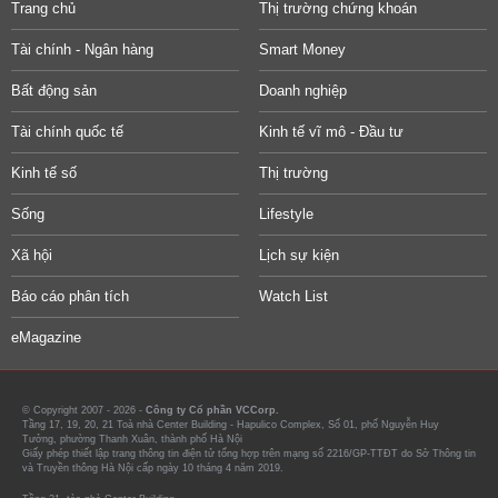
Trang chủ
Thị trường chứng khoán
Tài chính - Ngân hàng
Smart Money
Bất động sản
Doanh nghiệp
Tài chính quốc tế
Kinh tế vĩ mô - Đầu tư
Kinh tế số
Thị trường
Sống
Lifestyle
Xã hội
Lịch sự kiện
Báo cáo phân tích
Watch List
eMagazine
© Copyright 2007 - 2026 -
Công ty Cổ phần VCCorp.
Tầng 17, 19, 20, 21 Toà nhà Center Building - Hapulico Complex, Số 01, phố Nguyễn Huy
Tưởng, phường Thanh Xuân, thành phố Hà Nội
Giấy phép thiết lập trang thông tin điện tử tổng hợp trên mạng số 2216/GP-TTĐT do Sở Thông tin
và Truyền thông Hà Nội cấp ngày 10 tháng 4 năm 2019.