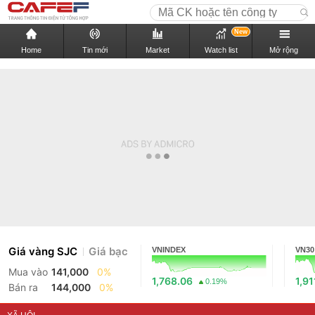
New
Home
Tin mới
Market
Watch list
Mở rộng
Giá vàng SJC
Giá bạc
VNINDEX
VN30
Mua vào
141,000
0%
1,768.06
1,91
0.19%
Bán ra
144,000
0%