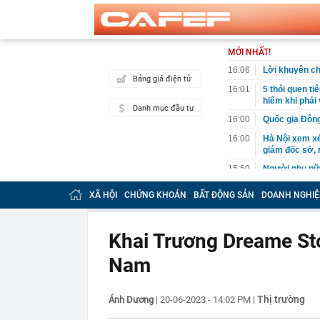
MỚI NHẤT!
16:06
Lời khuyên ch
Bảng giá điện tử
16:01
5 thói quen ti
hiếm khi phải
Danh mục đầu tư
16:00
Quốc gia Đông
16:00
Hà Nội xem x
giám đốc sở,
15:50
Người phụ nữ 
bước vào đều 
XÃ HỘI
CHỨNG KHOÁN
BẤT ĐỘNG SẢN
DOANH NGHIỆ
15:49
Vì sao một số
YouTube?
15:45
Tập đoàn Trun
Khai Trương Dreame Sto
15:30
Phát hiện nhiề
Nam
15:30
Ngọc Trinh th
15:27
Tập đoàn Đèo 
đầu tư dự kiế
Thị trường
Ánh Dương
|
20-06-2023 - 14:02 PM
|
15:27
Vừa đi nắng v