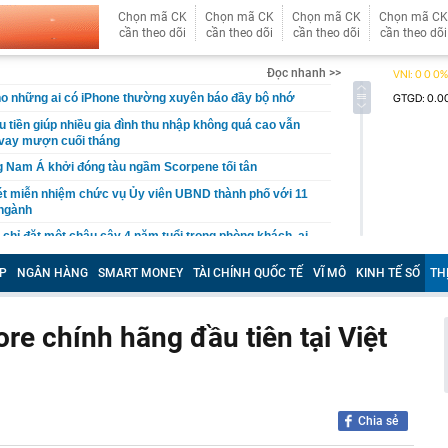
Chọn mã CK
Chọn mã CK
Chọn mã CK
Chọn mã CK
cần theo dõi
cần theo dõi
cần theo dõi
cần theo dõi
Đọc nhanh >>
o những ai có iPhone thường xuyên báo đầy bộ nhớ
êu tiền giúp nhiều gia đình thu nhập không quá cao vẫn
 vay mượn cuối tháng
 Nam Á khởi đóng tàu ngầm Scorpene tối tân
ét miễn nhiệm chức vụ Ủy viên UBND thành phố với 11
 ngành
chỉ đặt một chậu cây 4 năm tuổi trong phòng khách, ai
khen: “Nhìn thôi đã thấy thư thái”
P
NGÂN HÀNG
SMART MONEY
TÀI CHÍNH QUỐC TẾ
VĨ MÔ
KINH TẾ SỐ
TH
 điện thoại Android không còn chạy được ứng dụng
g Quốc đề xuất nhiều dự án lớn tại Quảng Trị
re chính hãng đầu tiên tại Việt
u túi bọc chứa 21 tỷ đồng tiền mặt trôi dạt vào bờ biển
ông báo đóng cửa nhà hàng sau 2 năm
Cả đang nghiên cứu đầu tư nhiều dự án với tổng mức
n gần 350.000 tỷ đồng
Chia sẻ
ề đã đứng trước quạt mạnh: Thói quen tưởng mát lại gây