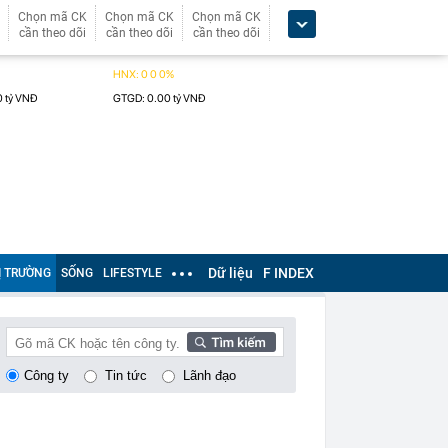
Chọn mã CK
Chọn mã CK
Chọn mã CK
cần theo dõi
cần theo dõi
cần theo dõi
Dữ liệu
F INDEX
Ị TRƯỜNG
SỐNG
LIFESTYLE
Công ty
Tin tức
Lãnh đạo