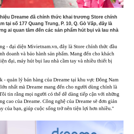
hiệu Dreame đã chính thức khai trương Store chính
m tại số 177 Quang Trung, P. 10, Q. Gò Vấp, đây là
ng ai quan tâm đến các sản phẩm hút bụi và lau nhà
g - đại diện Mivietnam.vn, đây là Store chính thức đầu
kinh doanh và bảo hành sản phẩm. Mang đến cho khách
ện đại, máy hút bụi lau nhà cầm tay và nhiều thiết bị
ck - quản lý bán hàng của Dreame tại khu vực Đông Nam
rị lớn nhất mà Dreame mang đến cho người dùng chính là
ôi tin rằng mọi người có thể dễ dàng tiếp cận với những
lượng cao của Dreame. Công nghệ của Dreame sẽ đơn giản
 của bạn, giúp cuộc sống trở nên tiện lợi hơn nhiều."