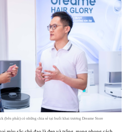
ck (bên phải) có những chia sẻ tại buổi khai trương Dreame Store
 hai màu sắc chủ đạo là đen và trắng, mang phong cách