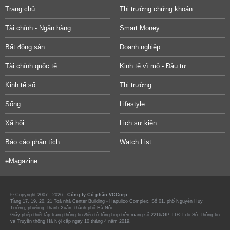
Trang chủ
Thị trường chứng khoán
Tài chính - Ngân hàng
Smart Money
Bất động sản
Doanh nghiệp
Tài chính quốc tế
Kinh tế vĩ mô - Đầu tư
Kinh tế số
Thị trường
Sống
Lifestyle
Xã hội
Lịch sự kiện
Báo cáo phân tích
Watch List
eMagazine
© Copyright 2007 - 2026 -
Công ty Cổ phần VCCorp.
Tầng 17, 19, 20, 21 Toà nhà Center Building - Hapulico Complex, Số 01, phố Nguyễn Huy
Tưởng, phường Thanh Xuân, thành phố Hà Nội
Giấy phép thiết lập trang thông tin điện tử tổng hợp trên mạng số 2216/GP-TTĐT do Sở Thông tin
và Truyền thông Hà Nội cấp ngày 10 tháng 4 năm 2019.