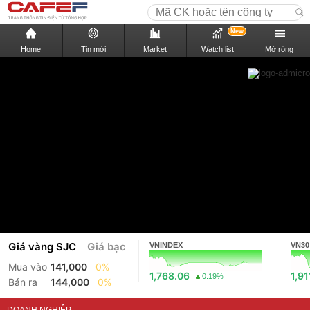
New
Home
Tin mới
Market
Watch list
Mở rộng
Giá vàng SJC
Giá bạc
VNINDEX
VN30
Mua vào
141,000
0%
1,768.06
1,91
0.19%
Bán ra
144,000
0%