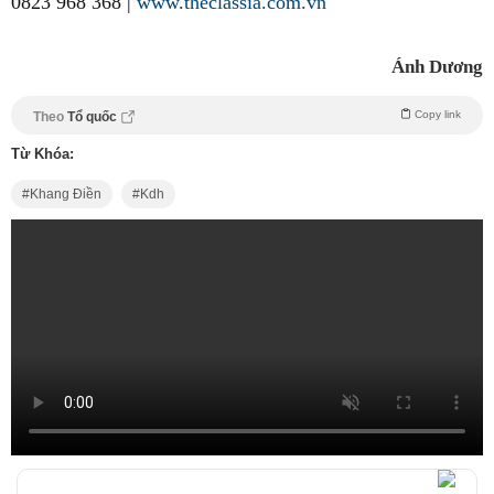
0823 968 368 |
www.theclassia.com.vn
Ánh Dương
Copy link
Theo
Tổ quốc
Từ Khóa:
Khang Điền
Kdh