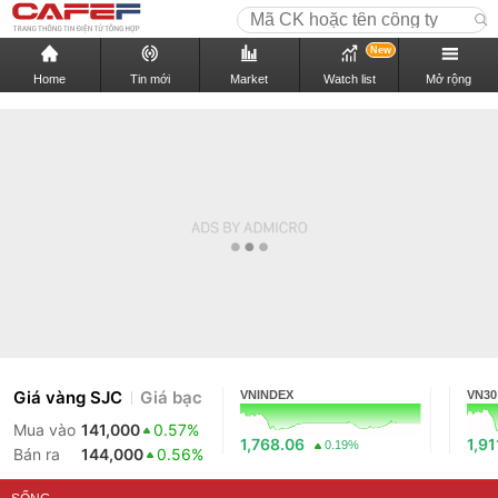
New
Home
Tin mới
Market
Watch list
Mở rộng
Giá vàng SJC
Giá bạc
VNINDEX
VN30
Mua vào
141,000
0.57%
1,768.06
1,91
0.19%
Bán ra
144,000
0.56%