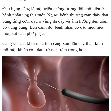
Đau bụng cũng là một triệu chứng tương đối phổ biến ở
bệnh nhân ung thư ruột. Người bệnh thường cảm thấy đau
bụng từng cơn, đau ở vùng dạ dày và ảnh hưởng đến toàn
bộ vùng bụng. Bên cạnh đó, bệnh nhân có dấu hiệu mệt
mỏi, sút cân, phờ phạc.
Càng về sau, khối u ác tính càng xâm lấn dây thần kinh
mô ruột khiến cơn đau trở nên trầm trọng hơn.