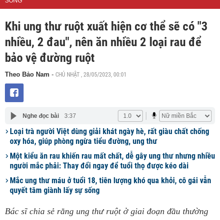
SỐNG
Khi ung thư ruột xuất hiện cơ thể sẽ có "3
nhiều, 2 đau", nên ăn nhiều 2 loại rau để
bảo vệ đường ruột
CHỦ NHẬT , 28/05/2023, 00:01
Theo Bảo Nam
-
Nghe đọc bài
3:37
Loại trà người Việt dùng giải khát ngày hè, rất giàu chất chống
oxy hóa, giúp phòng ngừa tiểu đường, ung thư
Một kiểu ăn rau khiến rau mất chất, dễ gây ung thư nhưng nhiều
người mắc phải: Thay đổi ngay để tuổi thọ được kéo dài
Mắc ung thư máu ở tuổi 18, tiên lượng khó qua khỏi, cô gái vẫn
quyết tâm giành lấy sự sống
Bác sĩ chia sẻ rằng ung thư ruột ở giai đoạn đầu thường