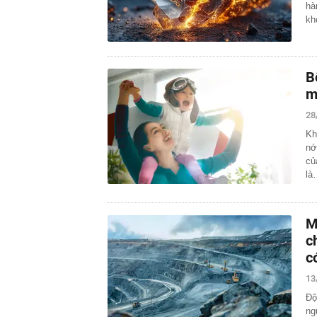
hà
kh
B
m
28
Kh
nớ
củ
là
M
c
có
13
Độ
ng