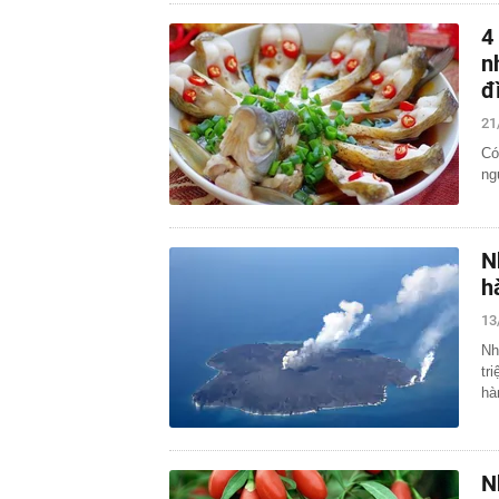
4
n
đ
21
Có
ng
N
h
13
Nh
tr
hà
N