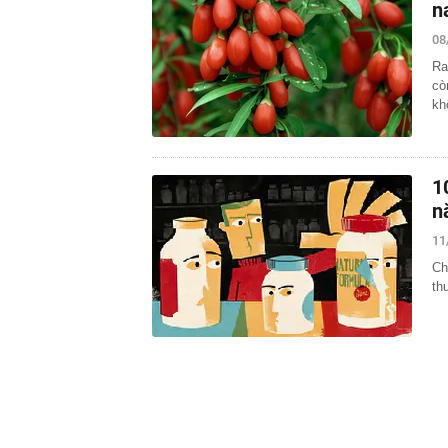
n
08
Ra
cò
kh
1
n
11
Ch
th