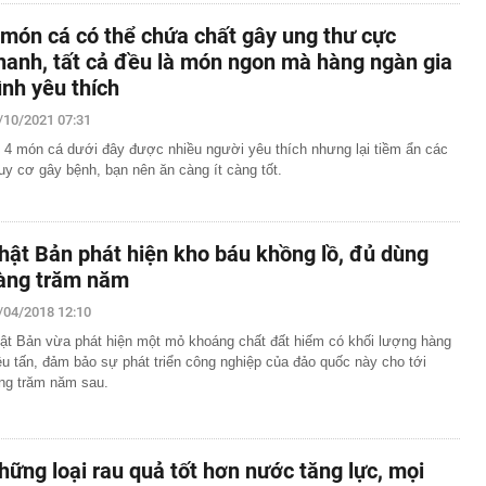
 món cá có thể chứa chất gây ung thư cực
hanh, tất cả đều là món ngon mà hàng ngàn gia
ình yêu thích
/10/2021 07:31
 4 món cá dưới đây được nhiều người yêu thích nhưng lại tiềm ẩn các
uy cơ gây bệnh, bạn nên ăn càng ít càng tốt.
hật Bản phát hiện kho báu khồng lồ, đủ dùng
àng trăm năm
/04/2018 12:10
ật Bản vừa phát hiện một mỏ khoáng chất đất hiếm có khối lượng hàng
iệu tấn, đảm bảo sự phát triển công nghiệp của đảo quốc này cho tới
ng trăm năm sau.
hững loại rau quả tốt hơn nước tăng lực, mọi