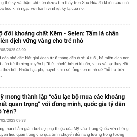
ng thế kỷ và thậm chí còn được tìm thấy trên Sao Hỏa đã khiến các nhà
oa học kinh ngạc với hành vi nhiệt kỳ lạ của nó.
ộ đôi khoáng chất Kẽm - Selen: Tấm lá chắn
iễn dịch vững vàng cho trẻ nhỏ
/05/2025 08:00
i còn nhỏ đặc biệt giai đoạn từ 6 tháng đến dưới 4 tuổi, hệ miễn dịch non
t của trẻ thường xuyên bị "thử thách" bởi vi khuẩn, virus và sự thay đổi
a thời tiết. Nhiều bậc phụ huynh chia sẻ rằng con mình cứ "hễ trở trời
…
ỹ mong thành lập “câu lạc bộ mua các khoáng
hất quan trọng” với đồng minh, quốc gia tỷ dân
 'rén'?
/02/2023 09:33
ng thái nhằm giảm bớt sự phụ thuộc của Mỹ vào Trung Quốc với những
uyên liệu quan trọng cho quá trình chuyển đổi năng lượng trong tương