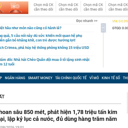
Chọn mã CK
Chọn mã CK
Chọn mã CK
Chọn mã CK
cần theo dõi
cần theo dõi
cần theo dõi
cần theo dõi
Đọc nhanh >>
Việt hầu như món nào cũng có hành lá?
g quà, 5 câu nói này đủ sức khiến mối quan hệ phụ
viên gắn bó khăng khít, con trẻ được hưởng lợi!
ích Crimea, phá hủy hệ thống phòng không 15 triệu USD
m đốc Nhà hát Chèo Quân đội mua ô tô tặng sinh nhật
m 12 tuổi
 29A "dính" gần 100 lần phạt nguội do chạy quá tốc độ quy
háng 7/2026 vi phạm 21 lần
P
NGÂN HÀNG
SMART MONEY
TÀI CHÍNH QUỐC TẾ
VĨ MÔ
KINH TẾ SỐ
TH
ump bực bội vì lộ tin về kho đạn dược Mỹ
 Không khí tập thể dục sáng ở Việt Nam 'có tính gây
ẤT
'
 đón đợt nắng nóng mới, chấm dứt mưa dông
hoan sâu 850 mét, phát hiện 1,78 triệu tấn kim
mà nấu dễ từ "vua của các loại rau", giàu axit folic gấp
ụ nữ ăn đều sẽ tốt cho dạ dày và sống thọ
oại, lập kỷ lục cả nước, đủ dùng hàng trăm năm
ỏ đen nhẻm chụp ảnh cùng Quế Ngọc Hải: Giờ thành
/08/2026 19:01
ứ hô tên là cả nước mong có bàn thắng