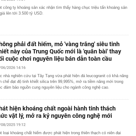
t công ty khoáng sản xác nhận tìm thấy hàng chục triệu tấn khoáng sản
2,5 kg vàng trị giá gần 311 tỷ đồng ngay trên một chiếc
ng Quốc
ị giá lên tới 3.500 tỷ USD.
 bất ngờ lớn: Nhược điểm chính sẽ sớm trở thành dĩ
h nổi tiếng sau một đêm
t định giá đất, bất động sản có hạ nhiệt?
hông phải đất hiếm, mỏ 'vàng trắng' siêu tinh
tuyên bố sẽ xây 10.000 trạm đổi pin ô tô điện vào năm
hiết này của Trung Quốc mới là 'quân bài' thay
1 triệu xe mỗi ngày chỉ với 3 phút
ổi cuộc chơi nguyên liệu bán dẫn toàn cầu
97 bỗng gây sốt MXH vì nữ sinh được lên trang bìa quá
i cô gái này giờ đã là Tiến sĩ, giảng viên ĐH!
/06/2026 14:16
Trọng SN 2000 và 29 người trong chuyên án phức tạp,
c nhà nghiên cứu tại Tây Tạng vừa phát hiện đá leucogranit có khả năng
iữ đặc biệt lớn
nh chế đạt độ tinh khiết silica trên 99,995%, mở ra tiềm năng mới trong
ệc đảm bảo nguồn cung nguyên liệu cho ngành công nghệ cao.
tốc, Nga không đứng yên: Cuộc đua ai nhanh hơn đang
 mặt trận khác
thử đường sắt gần 9.000 tỷ ở Phú Quốc?
hát hiện khoáng chất ngoài hành tinh thách
ng Thanh vừa công bố thay đổi lớn
hức vật lý, mở ra kỷ nguyên công nghệ mới
/08/2025 19:12
t loại khoáng chất hiếm được phát hiện trong thiên thạch có niên đại