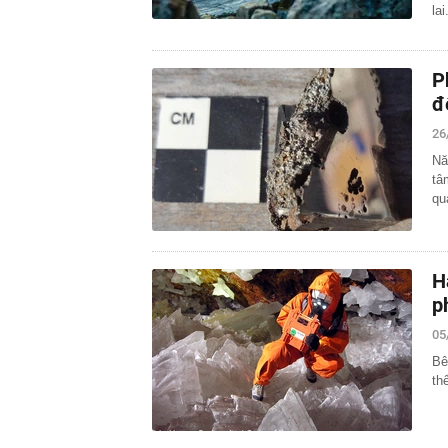
lai
P
đ
26
Nă
tâ
qu
H
p
05
Bê
th