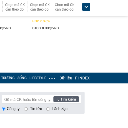
Chọn mã CK
Chọn mã CK
Chọn mã CK
cần theo dõi
cần theo dõi
cần theo dõi
Dữ liệu
F INDEX
Ị TRƯỜNG
SỐNG
LIFESTYLE
Công ty
Tin tức
Lãnh đạo