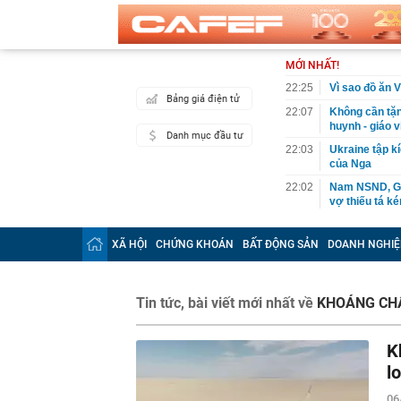
MỚI NHẤT!
22:25
Vì sao đồ ăn 
Bảng giá điện tử
22:07
Không cần tặn
huynh - giáo 
Danh mục đầu tư
22:03
Ukraine tập k
của Nga
22:02
Nam NSND, Giá
vợ thiếu tá ké
21:51
Một ô tô biển
định: Riêng t
XÃ HỘI
CHỨNG KHOÁN
BẤT ĐỘNG SẢN
DOANH NGHIỆ
21:37
Tổng thống Tr
21:35
Du khách Tây:
Tin tức, bài viết mới nhất về
KHOÁNG CH
nghiện rất cao
21:20
Miền Bắc sắp
K
21:16
4 món ăn ngon 
38 lần táo: Ph
l
21:14
Cậu bé hồi nh
06
“ngôi sao”, c