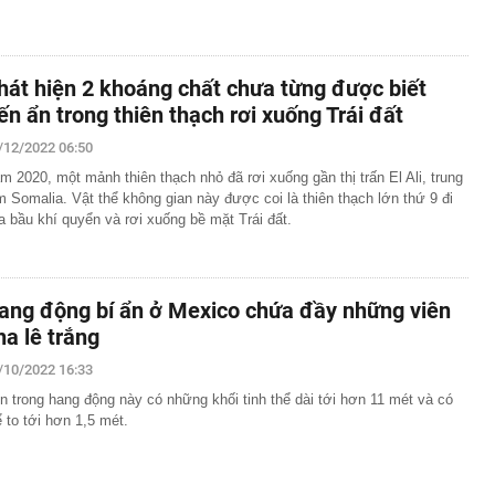
.
hát hiện 2 khoáng chất chưa từng được biết
ến ẩn trong thiên thạch rơi xuống Trái đất
/12/2022 06:50
m 2020, một mảnh thiên thạch nhỏ đã rơi xuống gần thị trấn El Ali, trung
m Somalia. Vật thể không gian này được coi là thiên thạch lớn thứ 9 đi
a bầu khí quyển và rơi xuống bề mặt Trái đất.
ang động bí ẩn ở Mexico chứa đầy những viên
ha lê trắng
/10/2022 16:33
n trong hang động này có những khối tinh thể dài tới hơn 11 mét và có
ể to tới hơn 1,5 mét.