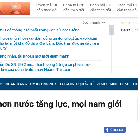
Chọn mã CK
Chọn mã CK
Chọn mã CK
Chọn mã CK
cần theo dõi
cần theo dõi
cần theo dõi
cần theo dõi
Đọc nhanh >>
USD có tháng 7 tệ nhất trong lịch sử hoạt động
 thường từ nhóm cư dân, công an đồng loạt ập vào khám
 hộ tại một khu đô thị ở Gia Lâm: Bóc trần đường dây rửa
0 tỷ
khó nhằn, tài khoản mở mới giảm mạnh
ễn Du SN 1972 mua thành công 1 triệu cổ phiếu, trở
 lớn của công ty dệt may Hoàng Thị Loan
đỉnh núi cao thứ 5 Việt Nam, là “ cột mốc thiêng liêng đẹp
ng” ở độ cao trên 3.000m, điểm đến "trong mơ" của dân
P
NGÂN HÀNG
SMART MONEY
TÀI CHÍNH QUỐC TẾ
VĨ MÔ
KINH TẾ SỐ
TH
 hệ thống y khoa tư nhân sở hữu 14 bệnh viện, 2.900
vừa được vinh danh "Hệ thống Y khoa tốt nhất Việt Nam
hơn nước tăng lực, mọi nam giới
hoán bị HoSE cắt margin trong tháng 8
iệp Việt thu hơn 1 tỷ USD ở nước ngoài trong nửa đầu
i nhuận tăng hơn 120%
Chia sẻ
Vietcap dự phóng VN-Index có thể chạm mốc 1.885 điểm