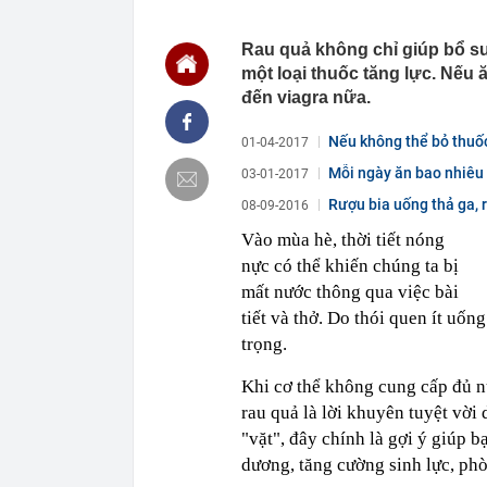
ngay trong th
00:01
VNPT nắm giữ 
Rau quả không chỉ giúp bổ s
Viettel Global
một loại thuốc tăng lực. Nếu
00:01
Nắm trong ta
đến viagra nữa.
MWG chỉ nga
00:01
Khám xét ngôi
Nếu không thể bỏ thuốc 
01-04-2017
5 thỏi vàng gi
23:28
4 dấu hiệu nh
Mỗi ngày ăn bao nhiêu 
03-01-2017
23:12
Quốc gia có l
Rượu bia uống thả ga, r
08-09-2016
vượt Hàn Quốc
Vào mùa hè, thời tiết nóng
23:01
Người bán trá
nực có thể khiến chúng ta bị
nghề lại kiểm 
mất nước thông qua việc bài
23:00
Tiếp viên tàu
sao nhiều hơn
tiết và thở. Do thói quen ít uốn
22:34
Cụ bà 70 tuổi
trọng.
biết bí quyết
22:34
Ngôi nhà chứ
Khi cơ thể không cung cấp đủ n
rau quả là lời khuyên tuyệt vờ
22:31
Giá vàng vượt
"vặt", đây chính là gợi ý giúp b
22:30
Một doanh ngh
dương, tăng cường sinh lực, ph