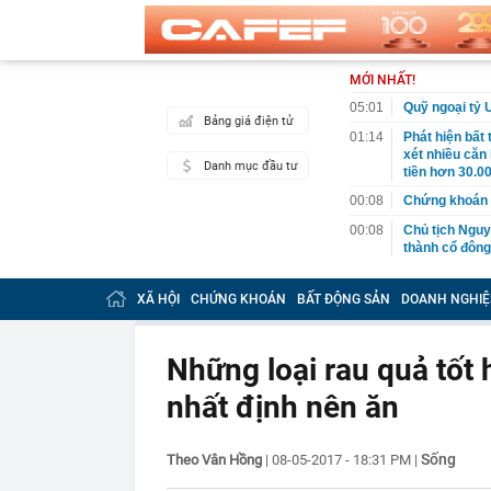
MỚI NHẤT!
05:01
Quỹ ngoại tỷ 
Bảng giá điện tử
01:14
Phát hiện bất
xét nhiều căn
Danh mục đầu tư
tiền hơn 30.00
00:08
Chứng khoán 
00:08
Chủ tịch Nguy
thành cổ đông
00:05
Ít người biết 
nhất biên cươ
XÃ HỘI
CHỨNG KHOÁN
BẤT ĐỘNG SẢN
DOANH NGHIỆ
trekking
00:05
Việt Nam có 1
giường bệnh, 
Những loại rau quả tốt 
2026"
nhất định nên ăn
00:05
56 mã chứng k
00:03
Một doanh ngh
năm 2026, lợ
Sống
Theo Vân Hồng
|
08-05-2017 - 18:31 PM
|
00:03
Chứng khoán 