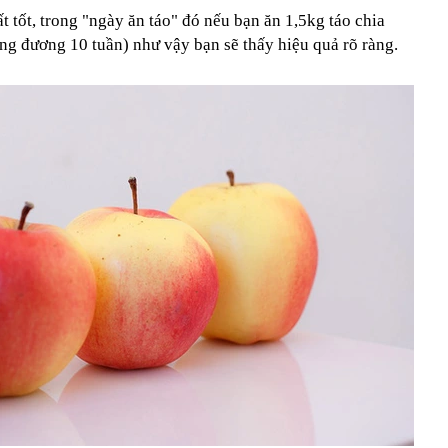
t tốt, trong "ngày ăn táo" đó nếu bạn ăn 1,5kg táo chia
ương đương 10 tuần) như vậy bạn sẽ thấy hiệu quả rõ ràng.