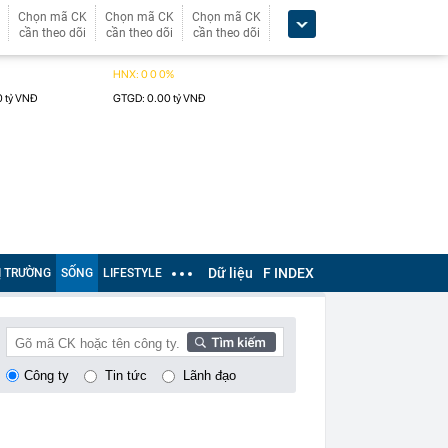
Chọn mã CK
Chọn mã CK
Chọn mã CK
cần theo dõi
cần theo dõi
cần theo dõi
Dữ liệu
F INDEX
Ị TRƯỜNG
SỐNG
LIFESTYLE
Công ty
Tin tức
Lãnh đạo