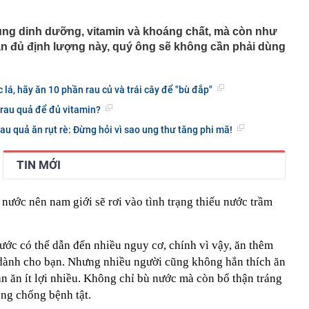
áng 8
lượng tiền hơn 62.000 tỷ đồng, lớn hơn cả Vinhomes,
ung dinh dưỡng, vitamin và khoáng chất, mà còn như
 ăn đủ định lượng này, quý ông sẽ không cần phải dùng
y Điện Máy Xanh, Bách Hóa Xanh, An Khang, vốn hóa
ng DMX
 nhà cổ, phát hiện 'kho báu' gồm 1.000 đồng tiền vàng và
lá, hãy ăn 10 phần rau củ và trái cây để "bù đắp"
ấu trong nhiều ngăn bí mật - giá trị hơn 18 tỷ đồng
ận biết ngôi nhà có phong thuỷ không thuận lợi
rau quả để đủ vitamin?
ượng khách đến Việt Nam đông nhất 7 tháng đầu năm,
au quả ăn rụt rè: Đừng hỏi vì sao ung thư tăng phi mã!
 và Nga, gấp gần 6 lần Ấn Độ
i cây tiết lộ: Khách thường chọn quả to, người trong
TIN MỚI
tra 5 chi tiết này trước
 cao tốc quỳ gối 1h an ủi khách: 7 năm sau ở khách sạn 5
 ở nhà, bay hạng thương gia
g nước nên nam giới sẽ rơi vào tình trạng thiếu nước trầm
 có xương trẻ khỏe như phụ nữ 30, bác sĩ kinh ngạc khi
a đựng tâm huyết của NSND Tự Long
ước có thể dẫn đến nhiều nguy cơ, chính vì vậy, ăn thêm
i dành cho bạn. Nhưng nhiều người cũng không hẳn thích ăn
 4.300 USD/ounce, chuyên gia dự báo đỉnh mới
ạn ăn ít lợi nhiều. Không chỉ bù nước mà còn bổ thận tráng
iệp dầu khí đem hơn 42.200 tỷ đồng gửi ngân hàng
òng chống bệnh tật.