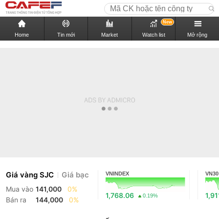
New
Home
Tin mới
Market
Watch list
Mở rộng
Giá vàng SJC
Giá bạc
VNINDEX
VN30
Mua vào
141,000
0%
1,768.06
1,91
0.19%
Bán ra
144,000
0%