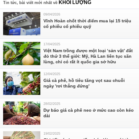
KHỐI LƯỢNG
Tin tức, bài viết mới nhất về
09/04/2026
Vĩnh Hoàn chốt thời điểm mua lại 15 triệu
cổ phiếu cổ phiếu quỹ
17/04/2025
Việt Nam trồng được một loại ‘sản vật’ đắt
đỏ thứ 3 thế giới: Mỹ, Hà Lan liên tục săn
lùng, chỉ có rất ít quốc gia sở hữu
12/04/2025
Giá cà phê, hồ tiêu tăng vọt sau chuỗi
ngày 'rơi thẳng đứng'
28/02/2025
Dự báo giá cà phê neo ở mức cao còn kéo
dài
19/02/2025