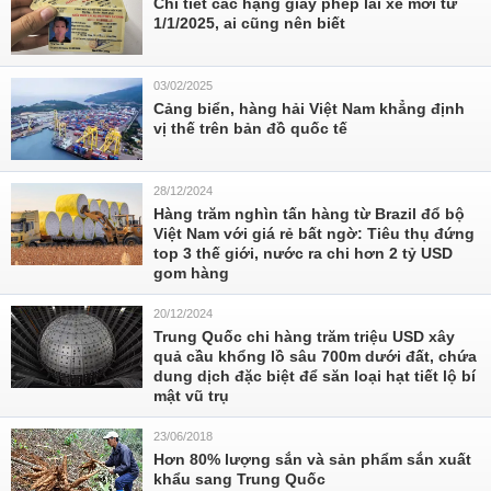
Chi tiết các hạng giấy phép lái xe mới từ
1/1/2025, ai cũng nên biết
03/02/2025
Cảng biển, hàng hải Việt Nam khẳng định
vị thế trên bản đồ quốc tế
28/12/2024
Hàng trăm nghìn tấn hàng từ Brazil đổ bộ
Việt Nam với giá rẻ bất ngờ: Tiêu thụ đứng
top 3 thế giới, nước ra chi hơn 2 tỷ USD
gom hàng
20/12/2024
Trung Quốc chi hàng trăm triệu USD xây
quả cầu khổng lồ sâu 700m dưới đất, chứa
dung dịch đặc biệt để săn loại hạt tiết lộ bí
mật vũ trụ
23/06/2018
Hơn 80% lượng sắn và sản phẩm sắn xuất
khẩu sang Trung Quốc