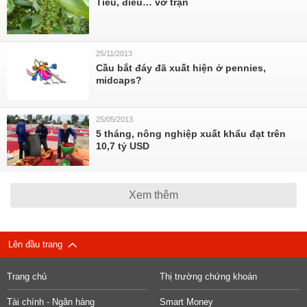
Tiêu, điều… vỡ trận
25/11/2013
Cầu bắt đáy đã xuất hiện ở pennies,
midcaps?
25/05/2013
5 tháng, nông nghiệp xuất khẩu đạt trên
10,7 tỷ USD
Xem thêm
Lên đầu trang
Trang chủ
Thị trường chứng khoán
Tài chính - Ngân hàng
Smart Money