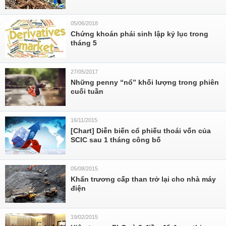
05/06/2018
Chứng khoán phái sinh lập kỷ lục trong
tháng 5
27/05/2017
Những penny “nổ” khối lượng trong phiên
cuối tuần
16/11/2015
[Chart] Diễn biến cổ phiếu thoái vốn của
SCIC sau 1 tháng công bố
05/08/2015
Khẩn trương cấp than trở lại cho nhà máy
điện
19/02/2015