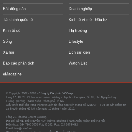
Bất động sản
Doanh nghiệp
Tài chính quốc tế
Kinh tế vĩ mô - Đầu tư
Kinh tế số
Thị trường
Sống
Lifestyle
Xã hội
Lịch sự kiện
Báo cáo phân tích
Watch List
eMagazine
© Copyright 2007 - 2026 -
Công ty Cổ phần VCCorp.
Tầng 17, 19, 20, 21 Toà nhà Center Building - Hapulico Complex, Số 01, phố Nguyễn Huy
Tưởng, phường Thanh Xuân, thành phố Hà Nội
Giấy phép thiết lập trang thông tin điện tử tổng hợp trên mạng số 2216/GP-TTĐT do Sở Thông tin
và Truyền thông Hà Nội cấp ngày 10 tháng 4 năm 2019.
Tầng 21, tòa nhà Center Building.
Địa chỉ: Số 01, phố Nguyễn Huy Tưởng, phường Thanh Xuân, thành phố Hà Nội
Điện thoại: 024 7309 5555 Máy lẻ 292. Fax: 024-39744082
Email: info@cafef.vn