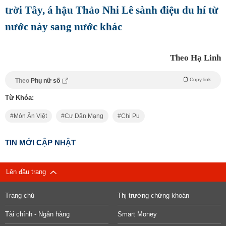
trời Tây, á hậu Thảo Nhi Lê sành điệu du hí từ
nước này sang nước khác
Theo Hạ Linh
Copy link
Theo
Phụ nữ số
Từ Khóa:
Món Ăn Việt
Cư Dân Mạng
Chi Pu
TIN MỚI CẬP NHẬT
Lên đầu trang
Trang chủ
Thị trường chứng khoán
Tài chính - Ngân hàng
Smart Money