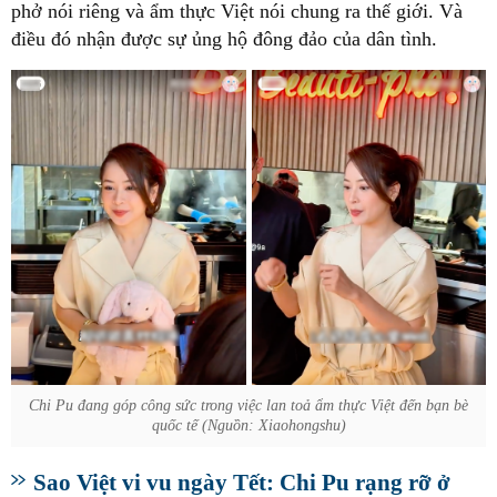
phở nói riêng và ẩm thực Việt nói chung ra thế giới. Và
điều đó nhận được sự ủng hộ đông đảo của dân tình.
Chi Pu đang góp công sức trong việc lan toả ẩm thực Việt đến bạn bè
quốc tế (Nguồn: Xiaohongshu)
Sao Việt vi vu ngày Tết: Chi Pu rạng rỡ ở