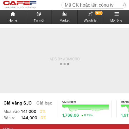
New
Home
Tin mới
Market
Watch list
Mở rộng
Giá vàng SJC
Giá bạc
VNINDEX
VN30
Mua vào
141,000
0%
1,768.06
1,91
0.19%
Bán ra
144,000
0%