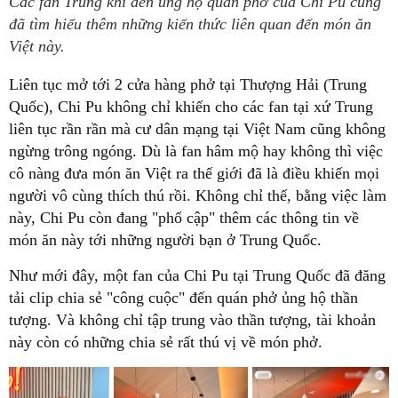
Các fan Trung khi đến ủng hộ quán phở của Chi Pu cũng
đã tìm hiểu thêm những kiến thức liên quan đến món ăn
Việt này.
Liên tục mở tới 2 cửa hàng phở tại Thượng Hải (Trung
Quốc), Chi Pu không chỉ khiến cho các fan tại xứ Trung
liên tục rần rần mà cư dân mạng tại Việt Nam cũng không
ngừng trông ngóng. Dù là fan hâm mộ hay không thì việc
cô nàng đưa món ăn Việt ra thế giới đã là điều khiến mọi
người vô cùng thích thú rồi. Không chỉ thế, bằng việc làm
này, Chi Pu còn đang "phổ cập" thêm các thông tin về
món ăn này tới những người bạn ở Trung Quốc.
Như mới đây, một fan của Chi Pu tại Trung Quốc đã đăng
tải clip chia sẻ "công cuộc" đến quán phở ủng hộ thần
tượng. Và không chỉ tập trung vào thần tượng, tài khoản
này còn có những chia sẻ rất thú vị về món phở.