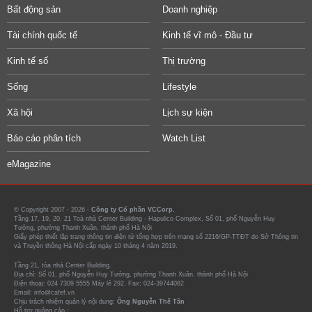
Bất động sản
Doanh nghiệp
Tài chính quốc tế
Kinh tế vĩ mô - Đầu tư
Kinh tế số
Thị trường
Sống
Lifestyle
Xã hội
Lịch sự kiện
Báo cáo phân tích
Watch List
eMagazine
© Copyright 2007 - 2026 -
Công ty Cổ phần VCCorp.
Tầng 17, 19, 20, 21 Toà nhà Center Building - Hapulico Complex, Số 01, phố Nguyễn Huy
Tưởng, phường Thanh Xuân, thành phố Hà Nội
Giấy phép thiết lập trang thông tin điện tử tổng hợp trên mạng số 2216/GP-TTĐT do Sở Thông tin
và Truyền thông Hà Nội cấp ngày 10 tháng 4 năm 2019.
Tầng 21, tòa nhà Center Building.
Địa chỉ: Số 01, phố Nguyễn Huy Tưởng, phường Thanh Xuân, thành phố Hà Nội
Điện thoại: 024 7309 5555 Máy lẻ 292. Fax: 024-39744082
Email: info@cafef.vn
Chịu trách nhiệm quản lý nội dung:
Ông Nguyễn Thế Tân
Hỗ trợ quảng cáo :