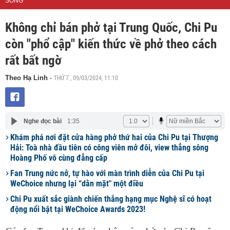
SỐNG
Không chỉ bán phở tại Trung Quốc, Chi Pu
còn "phổ cập" kiến thức về phở theo cách
rất bất ngờ
THỨ 7 , 09/03/2024, 11:10
Theo Hạ Linh
-
Nghe đọc bài
1:35
Khám phá nơi đặt cửa hàng phở thứ hai của Chi Pu tại Thượng
Hải: Toà nhà đầu tiên có công viên mở đôi, view thẳng sông
Hoàng Phố vô cùng đẳng cấp
Fan Trung nức nở, tự hào với màn trình diễn của Chi Pu tại
WeChoice nhưng lại “dằn mặt" một điều
Chi Pu xuất sắc giành chiến thắng hạng mục Nghệ sĩ có hoạt
động nổi bật tại WeChoice Awards 2023!