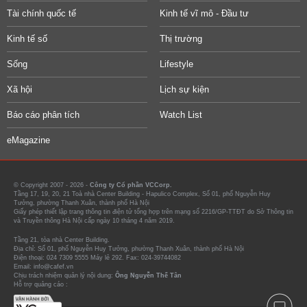
Tài chính quốc tế
Kinh tế vĩ mô - Đầu tư
Kinh tế số
Thị trường
Sống
Lifestyle
Xã hội
Lịch sự kiện
Báo cáo phân tích
Watch List
eMagazine
© Copyright 2007 - 2026 -
Công ty Cổ phần VCCorp.
Tầng 17, 19, 20, 21 Toà nhà Center Building - Hapulico Complex, Số 01, phố Nguyễn Huy
Tưởng, phường Thanh Xuân, thành phố Hà Nội
Giấy phép thiết lập trang thông tin điện tử tổng hợp trên mạng số 2216/GP-TTĐT do Sở Thông tin
và Truyền thông Hà Nội cấp ngày 10 tháng 4 năm 2019.
Tầng 21, tòa nhà Center Building.
Địa chỉ: Số 01, phố Nguyễn Huy Tưởng, phường Thanh Xuân, thành phố Hà Nội
Điện thoại: 024 7309 5555 Máy lẻ 292. Fax: 024-39744082
Email: info@cafef.vn
Chịu trách nhiệm quản lý nội dung:
Ông Nguyễn Thế Tân
Hỗ trợ quảng cáo :