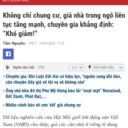
BẤT ĐỘNG SẢN
Không chỉ chung cư, giá nhà trong ngõ liên
tục tăng mạnh, chuyên gia khẳng định:
“Khó giảm!”
THỨ 7 , 13/04/2024, 17:25
Tâm Nguyên
-
Nghe đọc bài
3:59
Chuyên gia: Khi Luật đất đai có hiệu lực, "nguồn cung dồi dào,
câu chuyện đẩy giá vô tội vạ sẽ không còn"
Ông chủ khu đô thị Phú Mỹ Hưng báo lãi “vượt mặt” Novaland,
Đất Xanh, Phát Đạt,...
Nhiều cảnh báo về cơn 'sốt' giá chung cư
Dữ liệu nghiên cứu của Hội Môi giới bất động sản Việt
Nam (VARS) cho thấy, giá các căn nhà ở riêng lẻ đang