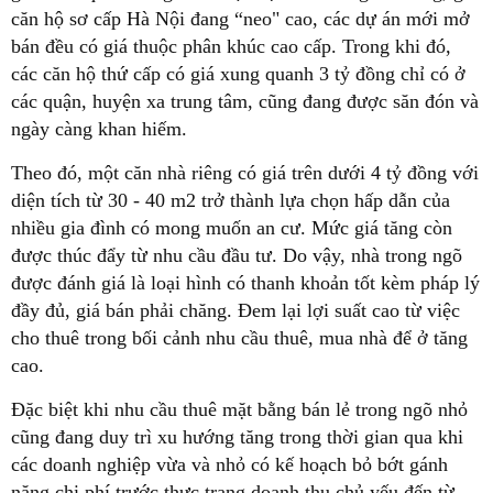
căn hộ sơ cấp Hà Nội đang “neo" cao, các dự án mới mở
bán đều có giá thuộc phân khúc cao cấp. Trong khi đó,
các căn hộ thứ cấp có giá xung quanh 3 tỷ đồng chỉ có ở
các quận, huyện xa trung tâm, cũng đang được săn đón và
ngày càng khan hiếm.
Theo đó, một căn nhà riêng có giá trên dưới 4 tỷ đồng với
diện tích từ 30 - 40 m2 trở thành lựa chọn hấp dẫn của
nhiều gia đình có mong muốn an cư. Mức giá tăng còn
được thúc đẩy từ nhu cầu đầu tư. Do vậy, nhà trong ngõ
được đánh giá là loại hình có thanh khoản tốt kèm pháp lý
đầy đủ, giá bán phải chăng. Đem lại lợi suất cao từ việc
cho thuê trong bối cảnh nhu cầu thuê, mua nhà để ở tăng
cao.
Đặc biệt khi nhu cầu thuê mặt bằng bán lẻ trong ngõ nhỏ
cũng đang duy trì xu hướng tăng trong thời gian qua khi
các doanh nghiệp vừa và nhỏ có kế hoạch bỏ bớt gánh
nặng chi phí trước thực trạng doanh thu chủ yếu đến từ