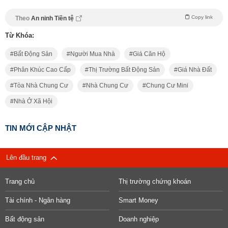
Copy link
Theo
An ninh Tiền tệ
Từ Khóa:
Bất Động Sản
Người Mua Nhà
Giá Căn Hộ
Phân Khúc Cao Cấp
Thị Trường Bất Động Sản
Giá Nhà Đất
Tòa Nhà Chung Cư
Nhà Chung Cư
Chung Cư Mini
Nhà Ở Xã Hội
TIN MỚI CẬP NHẬT
Lên đầu trang
Trang chủ
Thị trường chứng khoán
Tài chính - Ngân hàng
Smart Money
Bất động sản
Doanh nghiệp