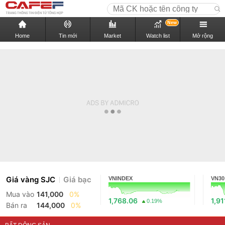
New
Home
Tin mới
Market
Watch list
Mở rộng
Giá vàng SJC
Giá bạc
VNINDEX
VN30
Mua vào
141,000
0%
1,768.06
1,91
0.19%
Bán ra
144,000
0%