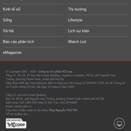
Kinh tế số
Thị trường
Sống
Lifestyle
Xã hội
Lịch sự kiện
Báo cáo phân tích
Watch List
eMagazine
© Copyright 2007 - 2026 -
Công ty Cổ phần VCCorp.
Tầng 17, 19, 20, 21 Toà nhà Center Building - Hapulico Complex, Số 01, phố Nguyễn Huy
Tưởng, phường Thanh Xuân, thành phố Hà Nội
Giấy phép thiết lập trang thông tin điện tử tổng hợp trên mạng số 2216/GP-TTĐT do Sở Thông tin
và Truyền thông Hà Nội cấp ngày 10 tháng 4 năm 2019.
Tầng 21, tòa nhà Center Building.
Địa chỉ: Số 01, phố Nguyễn Huy Tưởng, phường Thanh Xuân, thành phố Hà Nội
Điện thoại: 024 7309 5555 Máy lẻ 292. Fax: 024-39744082
Email: info@cafef.vn
Chịu trách nhiệm quản lý nội dung:
Ông Nguyễn Thế Tân
Hỗ trợ quảng cáo :