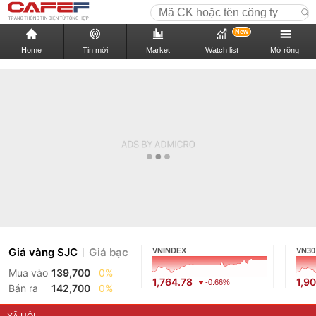
New
Home
Tin mới
Market
Watch list
Mở rộng
Giá vàng SJC
Giá bạc
VNINDEX
VN30
Mua vào
139,700
0%
1,764.78
1,9
-0.66%
Bán ra
142,700
0%