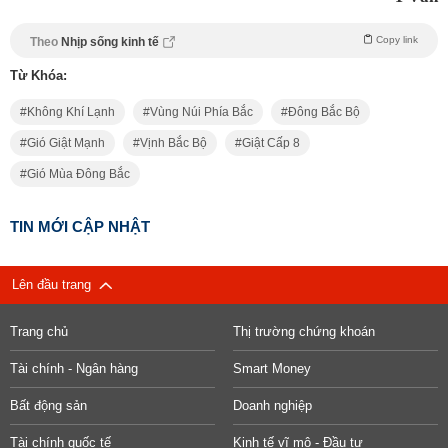
Copy link
Theo
Nhịp sống kinh tế
Từ Khóa:
Không Khí Lạnh
Vùng Núi Phía Bắc
Đông Bắc Bộ
Gió Giật Mạnh
Vịnh Bắc Bộ
Giật Cấp 8
Gió Mùa Đông Bắc
TIN MỚI CẬP NHẬT
Lên đầu trang
Trang chủ
Thị trường chứng khoán
Tài chính - Ngân hàng
Smart Money
Bất động sản
Doanh nghiệp
Tài chính quốc tế
Kinh tế vĩ mô - Đầu tư