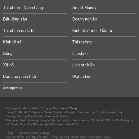
Tài chính - Ngân hàng
Smart Money
Bất động sản
Doanh nghiệp
Tài chính quốc tế
Kinh tế vĩ mô - Đầu tư
Kinh tế số
Thị trường
Sống
Lifestyle
Xã hội
Lịch sự kiện
Báo cáo phân tích
Watch List
eMagazine
© Copyright 2007 - 2026 -
Công ty Cổ phần VCCorp.
Tầng 17, 19, 20, 21 Toà nhà Center Building - Hapulico Complex, Số 01, phố Nguyễn Huy
Tưởng, phường Thanh Xuân, thành phố Hà Nội
Giấy phép thiết lập trang thông tin điện tử tổng hợp trên mạng số 2216/GP-TTĐT do Sở Thông tin
và Truyền thông Hà Nội cấp ngày 10 tháng 4 năm 2019.
Tầng 21, tòa nhà Center Building.
Địa chỉ: Số 01, phố Nguyễn Huy Tưởng, phường Thanh Xuân, thành phố Hà Nội