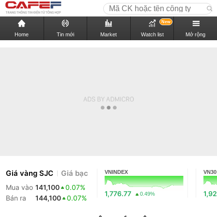
New
Home
Tin mới
Market
Watch list
Mở rộng
Giá vàng SJC
Giá bạc
VNINDEX
VN30
Mua vào
141,100
0.07%
1,776.77
1,92
0.49%
Bán ra
144,100
0.07%