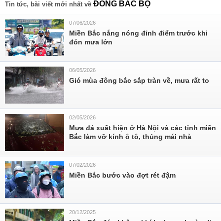
ĐÔNG BẮC BỘ
Tin tức, bài viết mới nhất về
07/06/2026
Miền Bắc nắng nóng đỉnh điểm trước khi
đón mưa lớn
06/05/2026
Gió mùa đông bắc sắp tràn về, mưa rất to
02/05/2026
Mưa đá xuất hiện ở Hà Nội và các tỉnh miền
Bắc làm vỡ kính ô tô, thủng mái nhà
07/02/2026
Miền Bắc bước vào đợt rét đậm
20/12/2025