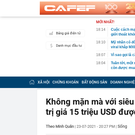
MỚI NHẤT!
18:14
Cuộc cách mạn
Bảng giá điện tử
giới thoát kh
18:10
Mỹ nhân có đô
Danh mục đầu tư
viral khắp MX
18:07
Vì sao gọi là 
18:04
Tuần tới, một
còn được mua 
17:59
XSMN 8/8 - Kế
XÃ HỘI
CHỨNG KHOÁN
BẤT ĐỘNG SẢN
DOANH NGHIỆ
17:57
Vì sao lãi su
17:53
65 tuổi nhất 
vài năm sau q
Không mặn mà với siêu 
17:50
Người có kinh
trị giá 15 triệu USD đư
Đây là lý do
17:33
Mỹ nhân Vbiz đ
hình Hàn Quốc
Sống
Theo Minh Quân
|
23-07-2021 - 20:27 PM
|
17:30
Kiểm tra tủ đự