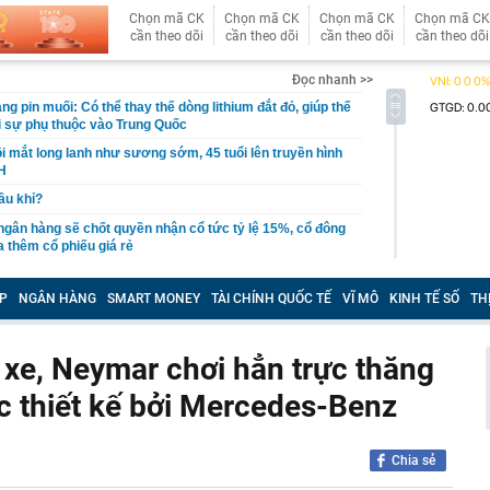
Chọn mã CK
Chọn mã CK
Chọn mã CK
Chọn mã CK
cần theo dõi
cần theo dõi
cần theo dõi
cần theo dõi
Đọc nhanh >>
g pin muối: Có thể thay thế dòng lithium đắt đỏ, giúp thế
ỏi sự phụ thuộc vào Trung Quốc
i mắt long lanh như sương sớm, 45 tuổi lên truyền hình
H
cầu khỉ?
 ngân hàng sẽ chốt quyền nhận cổ tức tỷ lệ 15%, cổ đông
thêm cổ phiếu giá rẻ
t quả xổ số miền Nam hôm nay thứ Bảy ngày 8/8/2026
P
NGÂN HÀNG
SMART MONEY
TÀI CHÍNH QUỐC TẾ
VĨ MÔ
KINH TẾ SỐ
TH
ất cuối năm dự báo khó giảm?
quyết không bán căn nhà duy nhất để con lấy vốn làm ăn,
uyết định ấy cứu cả gia đình
xe, Neymar chơi hẳn trực thăng
 nghiệm trồng cây lâu năm khuyên chôn trứng cạnh gốc:
ợc thiết kế bởi Mercedes-Benz
ầu tiên được làm phim tài liệu phát sóng trên đài truyền
, chiếm top 1 hot search Naver
Chia sẻ
ng bát, đĩa trong nhà, công an bắt Sùng Thị Dụ 47 tuổi