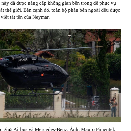
 này đã được nâng cấp không gian bên trong để phục vụ
ất thế giới. Bên cạnh đó, toàn bộ phần bên ngoài đều được
viết tắt tên của Neymar.
ác giữa Airbus và Mercedes-Benz. Ảnh: Mauro Pimentel.