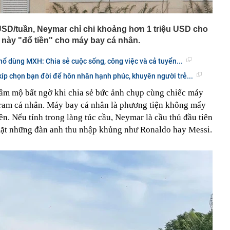
SD/tuần, Neymar chỉ chi khoảng hơn 1 triệu USD cho
o này "đổ tiền" cho máy bay cá nhân.
ổ dùng MXH: Chia sẻ cuộc sống, công việc và cả tuyển...
 kíp chọn bạn đời để hôn nhân hạnh phúc, khuyên người trẻ...
âm mộ bất ngờ khi chia sẻ bức ảnh chụp cùng chiếc máy
agram cá nhân. Máy bay cá nhân là phương tiện không mấy
ên. Nếu tính trong làng túc cầu, Neymar là cầu thủ đầu tiên
mặt những đàn anh thu nhập khủng như Ronaldo hay Messi.