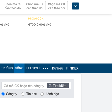
Chọn mã CK
Chọn mã CK
Chọn mã CK
cần theo dõi
cần theo dõi
cần theo dõi
Dữ liệu
F INDEX
Ị TRƯỜNG
SỐNG
LIFESTYLE
Công ty
Tin tức
Lãnh đạo