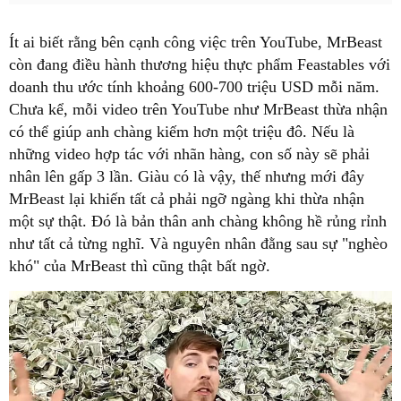
Ít ai biết rằng bên cạnh công việc trên YouTube, MrBeast
còn đang điều hành thương hiệu thực phẩm Feastables với
doanh thu ước tính khoảng 600-700 triệu USD mỗi năm.
Chưa kể, mỗi video trên YouTube như MrBeast thừa nhận
có thể giúp anh chàng kiếm hơn một triệu đô. Nếu là
những video hợp tác với nhãn hàng, con số này sẽ phải
nhân lên gấp 3 lần. Giàu có là vậy, thế nhưng mới đây
MrBeast lại khiến tất cả phải ngỡ ngàng khi thừa nhận
một sự thật. Đó là bản thân anh chàng không hề rủng rỉnh
như tất cả từng nghĩ. Và nguyên nhân đằng sau sự "nghèo
khó" của MrBeast thì cũng thật bất ngờ.