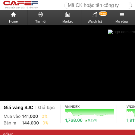
New
Home
Tin mới
Market
Watch list
Mở rộng
Giá vàng SJC
Giá bạc
VNINDEX
VN30
Mua vào
141,000
0%
1,768.06
1,91
0.19%
Bán ra
144,000
0%