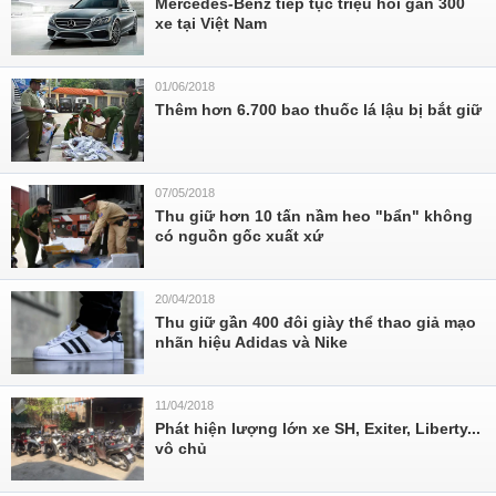
Mercedes-Benz tiếp tục triệu hồi gần 300
xe tại Việt Nam
01/06/2018
Thêm hơn 6.700 bao thuốc lá lậu bị bắt giữ
07/05/2018
Thu giữ hơn 10 tấn nầm heo "bẩn" không
có nguồn gốc xuất xứ
20/04/2018
Thu giữ gần 400 đôi giày thể thao giả mạo
nhãn hiệu Adidas và Nike
11/04/2018
Phát hiện lượng lớn xe SH, Exiter, Liberty...
vô chủ