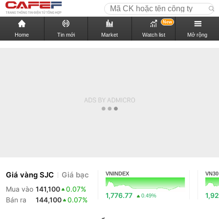
New
Home
Tin mới
Market
Watch list
Mở rộng
Giá vàng SJC
Giá bạc
VNINDEX
VN30
Mua vào
141,100
0.07%
1,776.77
1,92
0.49%
Bán ra
144,100
0.07%