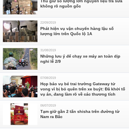
Thu giữ số lượng lớn nguyên liệu trà sữa
không rõ nguồn gốc
22/09/2019
Phát hiện vụ vận chuyển hàng lậu số
lượng lớn trên Quốc lộ 1A
31/08/2019
Những lưu ý để chạy xe máy an toàn dịp
nghỉ lễ 2/9
07/08/2019
Họp báo vụ bé trai trường Gateway tử
vong vì bị bỏ quên trên xe buýt: Đã khởi tố
vụ án, đang làm rõ về các thương tích
06/07/2019
Tạm giữ gần 2 tấn shisha trên đường từ
Nam ra Bắc