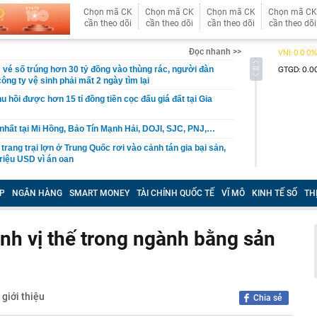
Chọn mã CK
Chọn mã CK
Chọn mã CK
Chọn mã CK
cần theo dõi
cần theo dõi
cần theo dõi
cần theo dõi
Đọc nhanh >>
vé số trúng hơn 30 tỷ đồng vào thùng rác, người đàn
ông ty vệ sinh phải mất 2 ngày tìm lại
u hồi được hơn 15 tỉ đồng tiền cọc đấu giá đất tại Gia
nhất tại Mi Hồng, Bảo Tín Mạnh Hải, DOJI, SJC, PNJ,…
rang trại lợn ở Trung Quốc rơi vào cảnh tán gia bại sản,
triệu USD vì án oan
 miền Tây là tiểu thư nhưng gia đình phá sản, được
m 4 tuổi mang 20 cây vàng hỏi cưới
P
NGÂN HÀNG
SMART MONEY
TÀI CHÍNH QUỐC TẾ
VĨ MÔ
KINH TẾ SỐ
TH
rên thẻ ngân hàng nghĩa là gì?
nhận được 97 triệu đồng tiền chuyển khoản nhầm liền
h vị thế trong ngành bằng sản
i, 30 ngày sau được công an thông báo: “Chị đang nợ tiền
h đi xe máy chạy show, rất đắt show
ưởng ban quản lý chung cư ở TP.HCM lừa bán căn hộ tái
giới thiệu
Chia sẻ
ỉ cách tự lấy bánh ở siêu thị, order mì cay… hút cả triệu