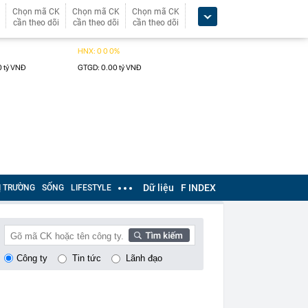
Chọn mã CK
Chọn mã CK
Chọn mã CK
cần theo dõi
cần theo dõi
cần theo dõi
Dữ liệu
F INDEX
Ị TRƯỜNG
SỐNG
LIFESTYLE
Công ty
Tin tức
Lãnh đạo