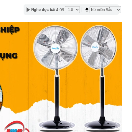
những chuyện tưởng ai cũng biết lại có sức hút?
4:09
Nghe đọc bài
a hay Mỹ, "quán quân" sử dụng điện từ năng lượng hạt
gia nào?
 hành dã man con riêng của nhân tình: Dương Đại Long
a giới makeup lao đao đổ nợ, mất quyền kiểm soát
hiệu của mình
 làm cửa chính và cửa sau thông thẳng với nhau?
ông y trôi nổi về dán nhãn 'lương y' để tiêu thụ
ế NSƯT Thành Lộc làm giám đốc: "Tôi nói thẳng"
000 VNĐ bán được 1,78 triệu chiếc ở Hàn Quốc: Món quà
hất Myeongdong đang nói ra điều mà ngành miễn thuế
nghe
 tỷ đồng bằng chiêu huy động tiền cho vay đáo hạn
 báo hiệu phong thủy xấu
thuế và hải quan, Phó Thủ tướng yêu cầu: Không đẩy
‘đi vòng’