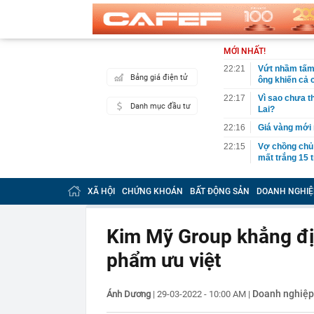
MỚI NHẤT!
22:21
Vứt nhầm tấm 
Bảng giá điện tử
ông khiến cả c
22:17
Vì sao chưa th
Danh mục đầu tư
Lai?
22:16
Giá vàng mới 
22:15
Vợ chồng chủ t
mất trắng 15 
22:15
Mỹ nhân người
chàng trai ké
XÃ HỘI
CHỨNG KHOÁN
BẤT ĐỘNG SẢN
DOANH NGHIỆ
22:10
Chữ “NAPAS” t
22:08
Người phụ nữ 
Kim Mỹ Group khẳng địn
chuyển trả lạ
ngân hàng”
phẩm ưu việt
22:01
NSƯT Hoài Lin
21:59
Bắt nguyên Tr
Doanh nghiệp 
Ánh Dương
|
29-03-2022 - 10:00 AM
|
định cư
21:59
Kênh TikTok ch