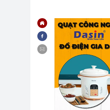
view: Vì sao 
21:52
Không phải Ng
nhân là quóc 
21:51
Liên tiếp bạo
khai gì?
21:45
Mẹ đỡ đầu" củ
chính thương 
21:40
Vì sao ít nhà
21:39
Mua viên nén đ
21:33
Người thay th
21:30
Chiếc túi 60.
lưu niệm rẻ n
không muốn 
21:29
Chiếm đoạt 14
21:29
4 vật vào nhà
21:24
Làm việc với 
doanh nghiệp 