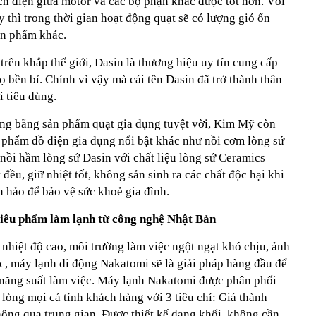
ch điện giữa motor và các bộ phận khác được tốt hơn. Với
thì trong thời gian hoạt động quạt sẽ có lượng gió ổn
ản phẩm khác.
rên khắp thế giới, Dasin là thương hiệu uy tín cung cấp
họ bền bỉ. Chính vì vậy mà cái tên Dasin đã trở thành thân
i tiêu dùng.
ng bằng sản phẩm quạt gia dụng tuyệt vời, Kim Mỹ còn
n phẩm đồ điện gia dụng nổi bật khác như nồi cơm lòng sứ
 nồi hầm lòng sứ Dasin với chất liệu lòng sứ Ceramics
đều, giữ nhiệt tốt, không sản sinh ra các chất độc hại khi
 hảo để bảo vệ sức khoẻ gia đình.
siêu phẩm làm lạnh từ công nghệ Nhật Bản
nhiệt độ cao, môi trường làm việc ngột ngạt khó chịu, ảnh
c, máy lạnh di động Nakatomi sẽ là giải pháp hàng đầu để
g năng suất làm việc. Máy lạnh Nakatomi được phân phối
òng mọi cá tính khách hàng với 3 tiêu chí: Giá thành
hông qua trung gian. Được thiết kế dạng khối, không cần