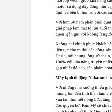
một lớp vecni giúp khả năng cá
motor sử dụng dây đồng như vậy 
định và bền bỉ hơn so với các s
Với hơn 50 năm phân phối quạt t
giải pháp làm mát tối ưu, tuổi t
quen, gần gũi với không ít ngườ
Không chỉ chinh phục khách hà
liên tục cho ra đời các dòng sả
Dasin, nồi chưng lòng sứ dasin,
100% với khả năng truyền nhiệt 
gặp nhiệt độ cao, sản phẩm hoàn
Máy lạnh di động Nakatomi - 
Với những nhà xưởng thiếu gió, 
hưởng lớn đến tinh thần làm việ
xua tan thời tiết nóng bức, tăn
độc quyền bởi Kim Mỹ sẽ chiều l
cạnh tranh nhất thị trường do k