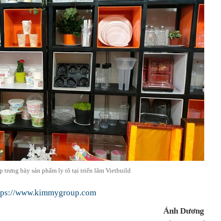
trưng bày sản phẩm ly tô tại triển lãm Vietbuild
tps://www.kimmygroup.com
Ánh Dương