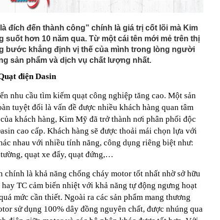
à đích đến thành công” chính là giá trị cốt lõi mà Kim
g suốt hơn 10 năm qua. Từ một cái tên mới mẻ trên thị
g bước khẳng định vị thế của mình trong lòng người
ng sản phẩm và dịch vụ chất lượng nhất.
Quạt điện Dasin
hiến nhu cầu tìm kiếm quạt công nghiệp tăng cao. Một sản
toàn tuyệt đối là vấn đề được nhiều khách hàng quan tâm
 của khách hàng, Kim Mỹ đã trở thành nơi phân phối độc
sin cao cấp. Khách hàng sẽ được thoải mái chọn lựa với
ác nhau với nhiều tính năng, công dụng riêng biệt như:
o tường, quạt xe đẩy, quạt đứng,…
n chính là khả năng chống cháy motor tốt nhất nhờ sở hữu
 hay TC cảm biến nhiệt với khả năng tự động ngưng hoạt
 quá mức cần thiết. Ngoài ra các sản phẩm mang thương
motor sử dụng 100% dây đồng nguyên chất, được nhúng qua