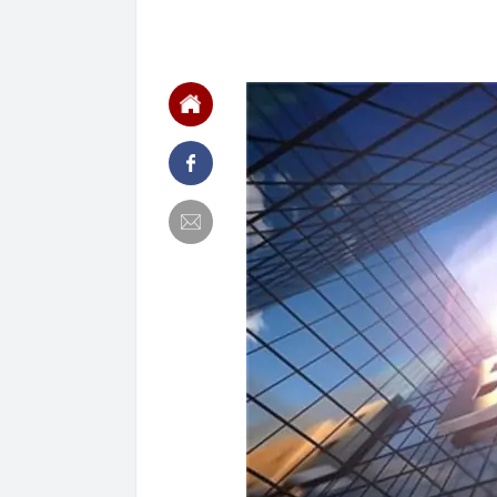
nghiện rất cao
21:20
Miền Bắc sắp
21:16
4 món ăn ngon 
38 lần táo: Ph
21:14
Cậu bé hồi nh
“ngôi sao”, c
21:06
Tịch thu hơn 1
xe khách Tru
21:05
Su-57 ẩn chứa
vãng
20:52
Cô gái vô dan
20:46
Nhà nước quyế
20:45
Một 'vua pin' 
2028, phục vụ 
20:45
Tờ báo năm 19
xinh: Ngoài đờ
20:44
Bắt Lê Quang 
tang vật thu g