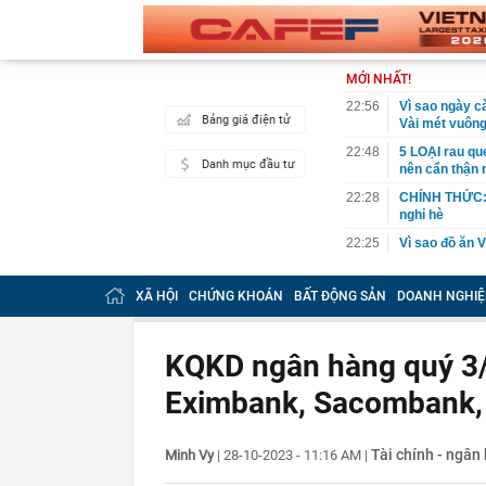
MỚI NHẤT!
22:56
Vì sao ngày c
Bảng giá điện tử
Vài mét vuông
22:48
5 LOẠI rau que
Danh mục đầu tư
nên cẩn thận 
22:28
CHÍNH THỨC: L
nghỉ hè
22:25
Vì sao đồ ăn 
22:07
Không cần tặn
huynh - giáo 
XÃ HỘI
CHỨNG KHOÁN
BẤT ĐỘNG SẢN
DOANH NGHIỆ
22:03
Ukraine tập k
của Nga
KQKD ngân hàng quý 3
22:02
Nam NSND, Giá
vợ thiếu tá ké
Eximbank, Sacombank,
21:51
Một ô tô biển
định: Riêng t
Tài chính - ngân
Minh Vy
|
28-10-2023 - 11:16 AM
21:37
|
Tổng thống Tr
21:35
Du khách Tây: