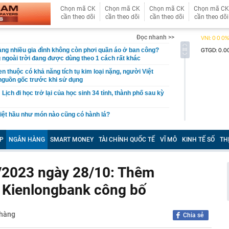
Chọn mã CK
Chọn mã CK
Chọn mã CK
Chọn mã CK
cần theo dõi
cần theo dõi
cần theo dõi
cần theo dõi
Đọc nhanh >>
àng nhiều gia đình không còn phơi quần áo ở ban công?
 ngoài trời đang được dùng theo 1 cách rất khác
n thuộc có khả năng tích tụ kim loại nặng, người Việt
nguồn gốc trước khi sử dụng
ịch đi học trở lại của học sinh 34 tỉnh, thành phố sau kỳ
Việt hầu như món nào cũng có hành lá?
g quà, 5 câu nói này đủ sức khiến mối quan hệ phụ
viên gắn bó khăng khít, con trẻ được hưởng lợi!
P
NGÂN HÀNG
SMART MONEY
TÀI CHÍNH QUỐC TẾ
VĨ MÔ
KINH TẾ SỐ
TH
ích Crimea, phá hủy hệ thống phòng không 15 triệu USD
/2023 ngày 28/10: Thêm
m đốc Nhà hát Chèo Quân đội mua ô tô tặng sinh nhật
m 12 tuổi
 Kienlongbank công bố
 29A "dính" gần 100 lần phạt nguội do chạy quá tốc độ quy
háng 7/2026 vi phạm 21 lần
 hàng
ump bực bội vì lộ tin về kho đạn dược Mỹ
Chia sẻ
 Không khí tập thể dục sáng ở Việt Nam 'có tính gây