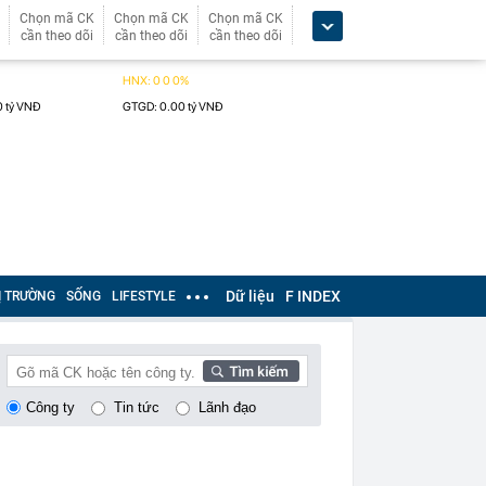
Chọn mã CK
Chọn mã CK
Chọn mã CK
cần theo dõi
cần theo dõi
cần theo dõi
Dữ liệu
F INDEX
Ị TRƯỜNG
SỐNG
LIFESTYLE
Công ty
Tin tức
Lãnh đạo