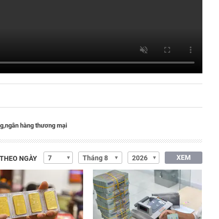
g,
ngân hàng thương mại
XEM
 THEO NGÀY