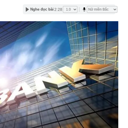
'
2:28
Nghe đọc bài
 đón đợt nắng nóng mới, chấm dứt mưa dông
mà nấu dễ từ "vua của các loại rau", giàu axit folic gấp
ụ nữ ăn đều sẽ tốt cho dạ dày và sống thọ
ỏ đen nhẻm chụp ảnh cùng Quế Ngọc Hải: Giờ thành
ứ hô tên là cả nước mong có bàn thắng
2,5 kg vàng trị giá gần 311 tỷ đồng ngay trên một chiếc
ng Quốc
 bất ngờ lớn: Nhược điểm chính sẽ sớm trở thành dĩ
h nổi tiếng sau một đêm
t định giá đất, bất động sản có hạ nhiệt?
tuyên bố sẽ xây 10.000 trạm đổi pin ô tô điện vào năm
1 triệu xe mỗi ngày chỉ với 3 phút
97 bỗng gây sốt MXH vì nữ sinh được lên trang bìa quá
i cô gái này giờ đã là Tiến sĩ, giảng viên ĐH!
Trọng SN 2000 và 29 người trong chuyên án phức tạp,
iữ đặc biệt lớn