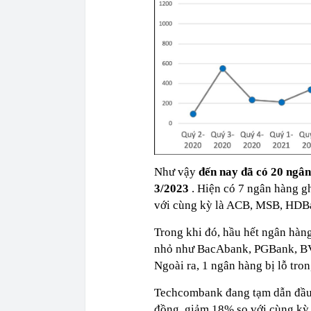
Như vậy
đến nay đã có 20 ngâ
3/2023
. Hiện có 7 ngân hàng g
với cùng kỳ là ACB, MSB, HDB
Trong khi đó, hầu hết ngân hàng
nhỏ như BacAbank, PGBank, BVB
Ngoài ra, 1 ngân hàng bị lỗ tro
Techcombank đang tạm dẫn đầu v
đồng, giảm 18% so với cùng kỳ.