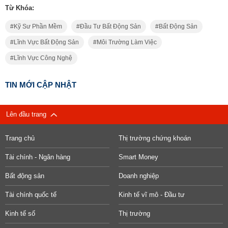
Từ Khóa:
Kỹ Sư Phần Mềm
Đầu Tư Bất Động Sản
Bất Động Sản
Lĩnh Vực Bất Động Sản
Môi Trường Làm Việc
Lĩnh Vực Công Nghệ
TIN MỚI CẬP NHẬT
Lên đầu trang
Trang chủ
Thị trường chứng khoán
Tài chính - Ngân hàng
Smart Money
Bất động sản
Doanh nghiệp
Tài chính quốc tế
Kinh tế vĩ mô - Đầu tư
Kinh tế số
Thị trường