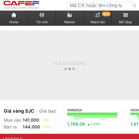
New
Home
Tin mới
Market
Watch list
Mở rộng
Giá vàng SJC
Giá bạc
VNINDEX
VN30
Mua vào
141,000
0%
1,768.06
1,91
0.19%
Bán ra
144,000
0%