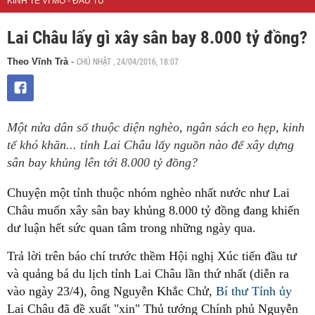
KINH TẾ VĨ MÔ - ĐẦU TƯ
Lai Châu lấy gì xây sân bay 8.000 tỷ đồng?
CHỦ NHẬT , 24/04/2016, 18:07
Theo Vĩnh Trà
-
Một nửa dân số thuộc diện nghèo, ngân sách eo hẹp, kinh
tế khó khăn... tỉnh Lai Châu lấy nguồn nào để xây dựng
sân bay khủng lên tới 8.000 tỷ đồng?
Chuyện một tỉnh thuộc nhóm nghèo nhất nước như Lai
Châu muốn xây sân bay khủng 8.000 tỷ đồng đang khiến
dư luận hết sức quan tâm trong những ngày qua.
Trả lời trên báo chí trước thềm Hội nghị Xúc tiến đầu tư
và quảng bá du lịch tỉnh Lai Châu lần thứ nhất (diễn ra
vào ngày 23/4), ông Nguyễn Khắc Chử,
Bí thư Tỉnh ủy
Lai Châu đã đề xuất "xin" Thủ tướng Chính phủ Nguyễn