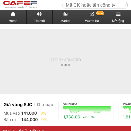
New
Home
Tin mới
Market
Watch list
Mở rộng
Giá vàng SJC
Giá bạc
VNINDEX
VN30
Mua vào
141,000
0%
1,768.06
1,91
0.19%
Bán ra
144,000
0%