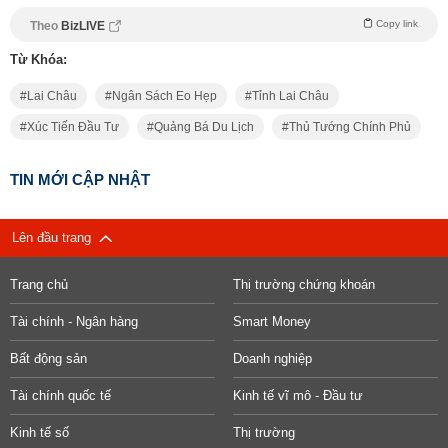
Copy link
Theo
BizLIVE
Từ Khóa:
Lai Châu
Ngân Sách Eo Hẹp
Tỉnh Lai Châu
Xúc Tiến Đầu Tư
Quảng Bá Du Lịch
Thủ Tướng Chính Phủ
TIN MỚI CẬP NHẬT
Lên đầu trang
Trang chủ
Thị trường chứng khoán
Tài chính - Ngân hàng
Smart Money
Bất động sản
Doanh nghiệp
Tài chính quốc tế
Kinh tế vĩ mô - Đầu tư
Kinh tế số
Thị trường