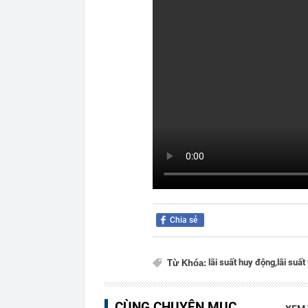
Chia sẻ
lãi suất huy động,
lãi suất
Từ Khóa:
CÙNG CHUYÊN MỤC