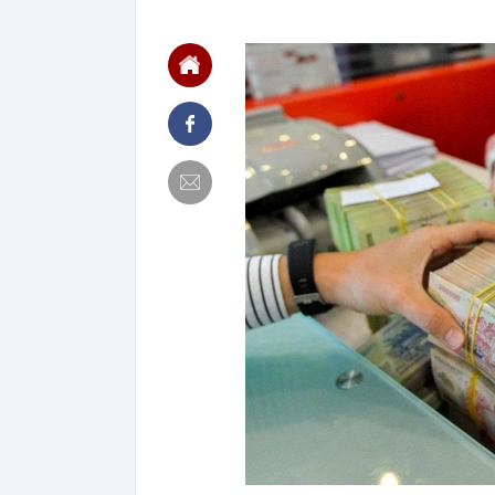
08:39
Tận dụng "kho
điện vô tận, 
08:27
Năng lực tồn
08:25
Chú gấu Bắc C
cung: 20.000 
lông trắng
08:25
Vụ án lừa đảo 
đồng
08:25
Cristiano Ron
hạn, quy tụ dà
08:12
Vĩnh Long chi
08:12
Căn nhà ở qu
08:12
Một người có 
hề nhận ra
08:11
Quảng Ninh đề
hơn 235.000 t
08:11
Một lần nữa, N
tạo ra