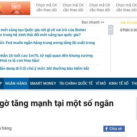
Chọn mã CK
Chọn mã CK
Chọn mã CK
Chọn mã CK
cần theo dõi
cần theo dõi
cần theo dõi
cần theo dõi
Đọc nhanh >>
mới sáng tạo Quốc gia nói gì về vai trò của Better
 trong hệ sinh thái đổi mới sáng tạo quốc gia?
c Fed muốn ngân hàng trung ương tăng lãi suất trong
nhân 16 tuổi cao 1m70, từ ngũ quan đến khung xương
 Hoá ra là con Hoa hậu!
dân đang đi ô tô chú ý mức bồi thường bảo hiểm bắt
t
 OpenAI, khai phá thị trường 240 tỷ USD
P
NGÂN HÀNG
SMART MONEY
TÀI CHÍNH QUỐC TẾ
VĨ MÔ
KINH TẾ SỐ
TH
họ' FPT chốt ngày trả cổ tức tiền mặt 100% ngay tuần này
inh dần lộ diện, 'chạy đà' về đích trước hạn
ngờ tăng mạnh tại một số ngân
c nổi tiếng nói: Nếu EQ của bạn chỉ ở mức trung bình,
hành, hãy cẩn trọng khi tiếp xúc với nhóm người này!
 tuổi đang đồng loạt cắt 6 khoản chi này: Sau 10 năm
 nhận ra phần lớn đều không cần thiết
n hàng
Chia sẻ
u năm chưa chắc đã biết một nút bấm trên điện thoại
u rất nhiều tính năng ẩn