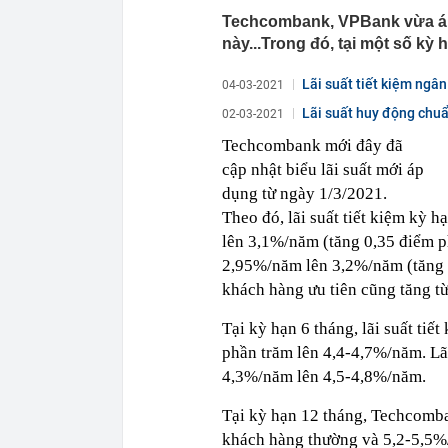
Techcombank, VPBank vừa áp 
này...Trong đó, tại một số kỳ 
Lãi suất tiết kiệm ngâ
04-03-2021
Lãi suất huy động chuẩn
02-03-2021
Techcombank mới đây đã
cập nhật biểu lãi suất mới áp
dụng từ ngày 1/3/2021.
Theo đó, lãi suất tiết kiệm kỳ 
lên 3,1%/năm (tăng 0,35 điểm ph
2,95%/năm lên 3,2%/năm (tăng 0
khách hàng ưu tiên cũng tăng t
Tại kỳ hạn 6 tháng, lãi suất ti
phần trăm lên 4,4-4,7%/năm. Lãi
4,3%/năm lên 4,5-4,8%/năm.
Tại kỳ hạn 12 tháng, Techcomb
khách hàng thường và 5,2-5,5%/