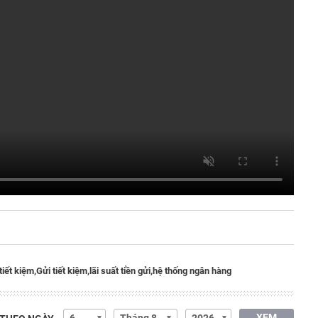
 tiết kiệm,
Gửi tiết kiệm,
lãi suất tiền gửi,
hệ thống ngân hàng
XEM