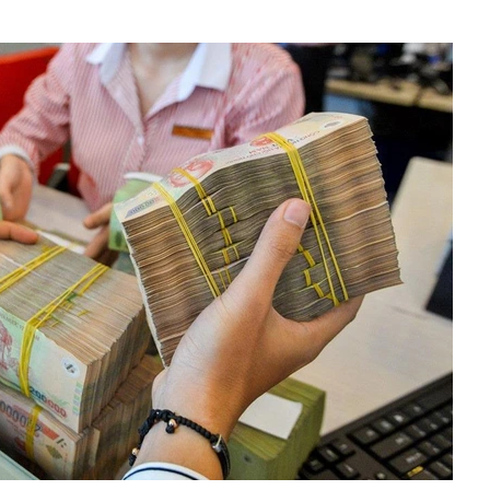
 báu" quốc gia, người Cuba âm thầm lan rộng nguồn
không cần dầu mỏ
 chứa dầu thô của NMLD Dung Quất tăng thêm 12,5%
ực "nghiện cọc tiêu giao thông" cứu sống cả một thủy
lượt khách/ 4 ngày, và cỗ máy kinh doanh giấu sau lớp
của Mr Pips: Kê biên, thu giữ khối tài sản hàng nghìn tỷ
aldo khoe khéo garage triệu USD: Toàn siêu phẩm giới
n Bugatti và Ferrari đắt đỏ
 hơn 332.000 tỷ đồng để làm điều đặc biệt này
ê của Công Vinh
4 thói quen này chứng tỏ EQ của họ rất thấp mà không
 xuất làm tuyến cao tốc dài 55 km kết nối tới siêu dự án
ỷ đồng
ga lại khiến thế giới choáng ngợp vì những gì họ có thể