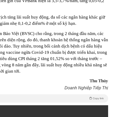
t tiền gửi của VPBank hiện là 3,5-3,7%/năm, tăng 0,05-0,2
rịch tăng lãi suất huy động, đa số các ngân hàng khác giữ
 giảm nhẹ 0,1-0,2 điểm% ở một số kỳ hạn.
 Bảo Việt (BVSC) cho rằng, trong 2 tháng đầu năm, các
trên diện rộng, do đó, thanh khoản hệ thống ngân hàng vẫn
ồi dào. Tuy nhiên, trong bối cảnh dịch bệnh có dấu hiệu
ủng vaccine ngừa Covid-19 chuẩn bị được triển khai, trong
ố tiêu dùng CPI tháng 2 tăng 01,52% so với tháng trước –
g vòng 8 năm gần đây, lãi suất huy động nhiều khả năng sẽ
ời gian tới.
Thu Thủy
Doanh Nghiệp Tiếp Thị
Copy link