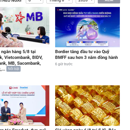
 THEO NGÀY
t ngân hàng 5/8 tại
Bordier tăng đầu tư vào Quỹ
k, Vietcombank, BIDV,
BMFF sau hơn 3 năm đồng hành
ank, MB, Sacombank,
6 giờ trước
...
Nổi bật