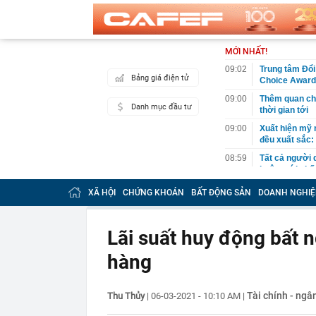
MỚI NHẤT!
09:02
Trung tâm Đổi 
Bảng giá điện tử
Choice Awards
09:00
Thêm quan chứ
Danh mục đầu tư
thời gian tới
09:00
Xuất hiện mỹ 
đều xuất sắc:
08:59
Tất cả người 
buộc mới nhấ
08:58
FPT "bắt tay"
XÃ HỘI
CHỨNG KHOÁN
BẤT ĐỘNG SẢN
DOANH NGHIỆ
08:55
Một công ty '
08:52
Hầm chui Cổ L
Lãi suất huy động bất 
08:45
Nhà tâm lý họ
hàng
khuyên chân t
08:44
Người dưới 35
biến động, họ
Tài chính - ngâ
Thu Thủy
|
06-03-2021 - 10:10 AM
|
08:40
Người dùng lâ
Samsung sở hữ