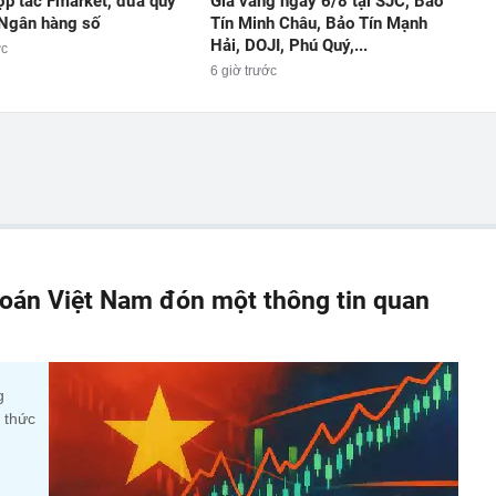
p tác Fmarket, đưa quỹ
Giá vàng ngày 6/8 tại SJC, Bảo
Ngân hàng số
Tín Minh Châu, Bảo Tín Mạnh
Hải, DOJI, Phú Quý,...
ớc
6 giờ trước
oán Việt Nam đón một thông tin quan
g
 thức