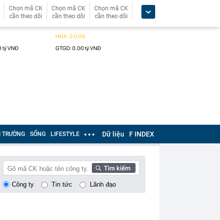
Chọn mã CK
Chọn mã CK
Chọn mã CK
cần theo dõi
cần theo dõi
cần theo dõi
Dữ liệu
F INDEX
Ị TRƯỜNG
SỐNG
LIFESTYLE
Công ty
Tin tức
Lãnh đạo