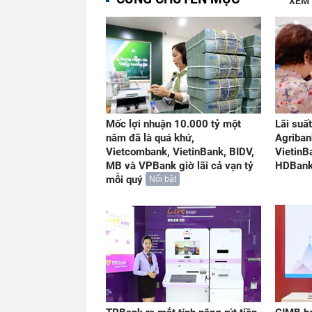
XEM
Mốc lợi nhuận 10.000 tỷ một
Lãi suấ
năm đã là quá khứ,
Agriban
Vietcombank, VietinBank, BIDV,
VietinB
MB và VPBank giờ lãi cả vạn tỷ
HDBank,
mỗi quý
Nổi bật