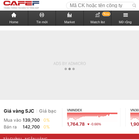
New
Home
Tin mới
Market
Watch list
Mở rộng
Giá vàng SJC
Giá bạc
VNINDEX
VN30
Mua vào
139,700
0%
1,764.78
1,9
-0.66%
Bán ra
142,700
0%