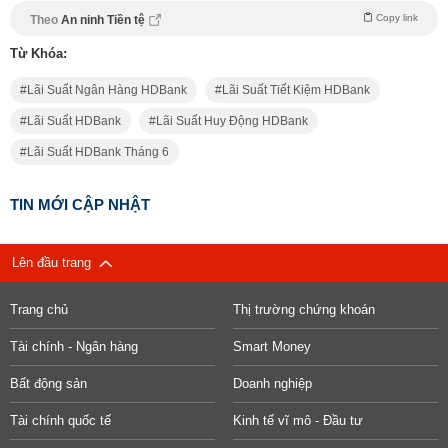
Copy link
Theo
An ninh Tiền tệ
Từ Khóa:
Lãi Suất Ngân Hàng HDBank
Lãi Suất Tiết Kiệm HDBank
Lãi Suất HDBank
Lãi Suất Huy Động HDBank
Lãi Suất HDBank Tháng 6
TIN MỚI CẬP NHẬT
Lên đầu trang
Trang chủ
Thị trường chứng khoán
Tài chính - Ngân hàng
Smart Money
Bất động sản
Doanh nghiệp
Tài chính quốc tế
Kinh tế vĩ mô - Đầu tư