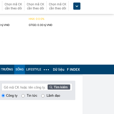
Chọn mã CK
Chọn mã CK
Chọn mã CK
cần theo dõi
cần theo dõi
cần theo dõi
Dữ liệu
F INDEX
Ị TRƯỜNG
SỐNG
LIFESTYLE
Công ty
Tin tức
Lãnh đạo