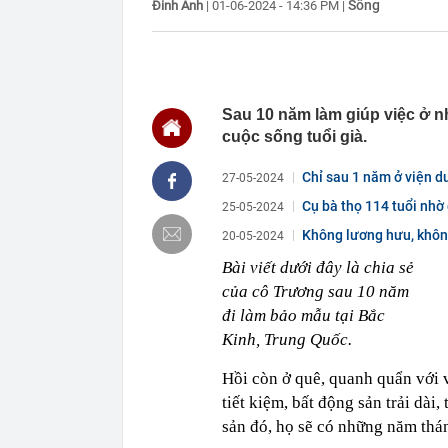
Sống
Đinh Anh
|
01-06-2024 - 14:36 PM
|
trong lịch sử
21:34
"Tiền làm ra 
thiếu an toàn 
21:23
NSƯT Thành Lộ
21:18
Cuộc đua ngầm
Sau 10 năm làm giúp việc ở n
nhưng thực t
cuộc sống tuổi già.
21:18
Sáng mai, Bắc
21:17
Nghệ sĩ Việt 
Chỉ sau 1 năm ở viện dư
27-05-2024
chắc chắn thu
Cụ bà thọ 114 tuổi nhờ 
25-05-2024
21:15
Nhật Bản lần 
Không lương hưu, không
20-05-2024
21:09
Vết nứt trên 
năm tiết lộ đi
Bài viết dưới đây là chia sẻ
21:08
Một doanh ngh
của cô Trương sau 10 năm
suốt 15 năm 
đi làm bảo mẫu tại Bắc
Kinh, Trung Quốc.
Hồi còn ở quê, quanh quẩn với 
tiết kiệm, bất động sản trải dài,
sản đó, họ sẽ có những năm thá