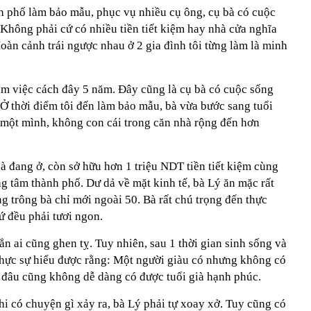
nh phố làm bảo mẫu, phục vụ nhiều cụ ông, cụ bà có cuộc
: Không phải cứ có nhiều tiền tiết kiệm hay nhà cửa nghĩa
Hoàn cảnh trái ngược nhau ở 2 gia đình tôi từng làm là minh
làm việc cách đây 5 năm. Đây cũng là cụ bà có cuộc sống
. Ở thời điểm tôi đến làm bảo mẫu, bà vừa bước sang tuổi
một mình, không con cái trong căn nhà rộng đến hơn
à đang ở, còn sở hữu hơn 1 triệu NDT tiền tiết kiệm cùng
ng tâm thành phố. Dư dả về mặt kinh tế, bà Lý ăn mặc rất
g trông bà chỉ mới ngoài 50. Bà rất chú trọng đến thực
 đều phải tươi ngon.
n ai cũng ghen tỵ. Tuy nhiên, sau 1 thời gian sinh sống và
 thực sự hiểu được rằng: Một người giàu có nhưng không có
n đâu cũng không dễ dàng có được tuổi già hạnh phúc.
i có chuyện gì xảy ra, bà Lý phải tự xoay xở. Tuy cũng có