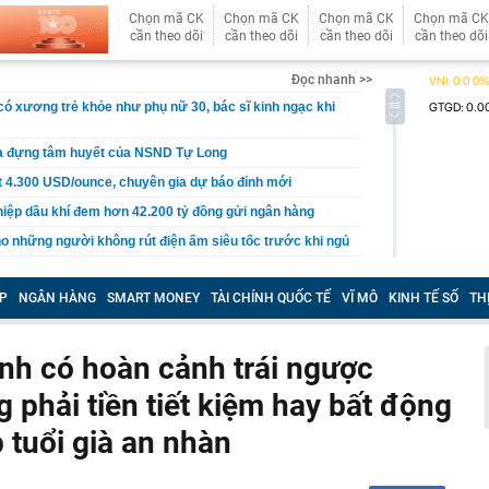
Chọn mã CK
Chọn mã CK
Chọn mã CK
Chọn mã CK
cần theo dõi
cần theo dõi
cần theo dõi
cần theo dõi
Đọc nhanh >>
 có xương trẻ khỏe như phụ nữ 30, bác sĩ kinh ngạc khi
a đựng tâm huyết của NSND Tự Long
 4.300 USD/ounce, chuyên gia dự báo đỉnh mới
iệp dầu khí đem hơn 42.200 tỷ đồng gửi ngân hàng
o những người không rút điện ấm siêu tốc trước khi ngủ
là có thêm "lá bài" từ Triều Tiên: Điểm yếu của Ukraine
t sâu?
P
NGÂN HÀNG
SMART MONEY
TÀI CHÍNH QUỐC TẾ
VĨ MÔ
KINH TẾ SỐ
TH
cá tích tụ độc nhiều bậc nhất
n tình' từng làm nghề giao báo, U60 vẫn như thanh niên
nh có hoàn cảnh trái ngược
rí dự kiến xây hầm xuyên núi Tam Đảo
g phải tiền tiết kiệm hay bất động
 tỷ từ bán vé số, công ty xổ số chi trả thưởng thế nào?
p tuổi già an nhàn
Vũ Thị Thanh SN 2003 và Vi Thị Hòe SN 2004
cướp đi sinh mạng của 500.000 người: Sức gió tới
hảm kịch khí tượng tàn khốc nhất từng được ghi nhận