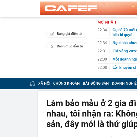
MỚI NHẤT!
22:34
Cụ bà 70 tuổi
Bảng giá điện tử
biết bí quyết
22:34
Ngôi nhà chứ
Danh mục đầu tư
22:31
Giá vàng vượt
22:30
Một doanh ngh
22:08
Lời khuyên ch
22:06
Nga được cho 
có thể bị khoé
XÃ HỘI
CHỨNG KHOÁN
BẤT ĐỘNG SẢN
DOANH NGHIỆ
22:00
2 bộ phận của 
22:00
'Nam thần ngô
Làm bảo mẫu ở 2 gia đì
21:57
Cận cảnh vị t
nhau, tôi nhận ra: Khôn
21:52
Thu chục nghìn
sản, đây mới là thứ giú
21:45
Bắt khẩn cấp 
21:43
Một siêu bão 
240km/h, là t