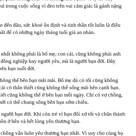
hú trong cuộc sống vì đeo trên vai cảm giác là gánh nặng
o đến đâu, sức khoẻ ổn định và tinh thần tốt luôn là điều
hất để có những ngày tháng tuổi già an nhàn.
 nhất không phải là bố mẹ, con cái, cũng không phải anh
đồng nghiệp hay người yêu, mà là người bạn đời. Đây
bên bạn suốt đời.
hông thể bên bạn mãi mãi. Bố mẹ dù có tốt cũng không
cái có thân thiết cũng không thể sống mãi bên cạnh bạn.
iết cũng không thể ở bên bạn mỗi ngày. Chỉ có vợ chồng,
 mới có thể chung sống bên bạn sớm chiều.
g người bạn đời. Khi còn trẻ vì bạn đối xử tốt và chân thành
uôn ở bên và hết lòng yêu thương bạn.
chồng vẫn luôn yêu thương bạn nhất. Vì suy cho cùng họ