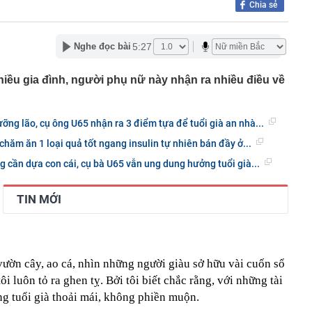
Chia sẻ
rồi cũng để cho con": Lời khuyên khiến nhiều cha mẹ
khi về già
5:27
Nghe đọc bài
c gửi lời tạm biệt tới khán giả
 lãi suất tiết kiệm: Có ngân hàng lớn niêm yết 6%
hiều gia đình, người phụ nữ này nhận ra nhiều điều về
rả tới 9%/năm
 Bộ sẽ có mưa to đến rất to
cứ đụng tay là ra hit, phim có thể chưa xem nhưng nhạc
ỡng lão, cụ ông U65 nhận ra 3 điểm tựa để tuổi già an nhà...
ộc lòng
chăm ăn 1 loại quả tốt ngang insulin tự nhiên bán đầy ở...
đầu giảm thuế tiêu dùng sau gần 40 năm
 cần dựa con cái, cụ bà U65 vẫn ung dung hưởng tuổi già...
tường: Khi nào "xem nhẹ", khi nào cần gọi kỹ sư - Thợ lâu
ều gia chủ nên để ý
TIN MỚI
iệp sắp trả cổ tức 3.000 đồng/cp, duy trì “mưa tiền mặt”
qua
vườn cây, ao cá, nhìn những người giàu sở hữu vài cuốn sổ
 tôi luôn tỏ ra ghen tỵ. Bởi tôi biết chắc rằng, với những tài
ng tuổi già thoải mái, không phiền muộn.