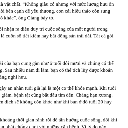
n là vật chất. “Không giàu có nhưng với mức lương hưu ổn
ời bên cạnh để yêu thương, con cái hiếu thảo còn sung
có khác”, ông Giang bày tỏ.
ôi nhận ra điều duy trì cuộc sống của một người trong
à cuốn sổ tiết kiệm hay bất động sản trải dài. Tất cả gói
ái của bạn cũng gần như ở tuổi đôi mươi và chúng có thể
ng. Sau nhiều năm đi làm, bạn có thể tích lũy được khoản
áng nghỉ hưu.
ày an nhàn tuổi già lại là một cơ thể khỏe mạnh. Khi tuổi
y giảm, bệnh tật cũng bắt đầu tìm đến. Chẳng hạn xương,
n dịch sẽ không còn khỏe như khi bạn ở độ tuổi 20 hay
 khoảng thời gian rảnh rỗi để tận hưởng cuộc sống, đôi khi
bạn phải chống chọi với những căn bệnh. Vì lý do này