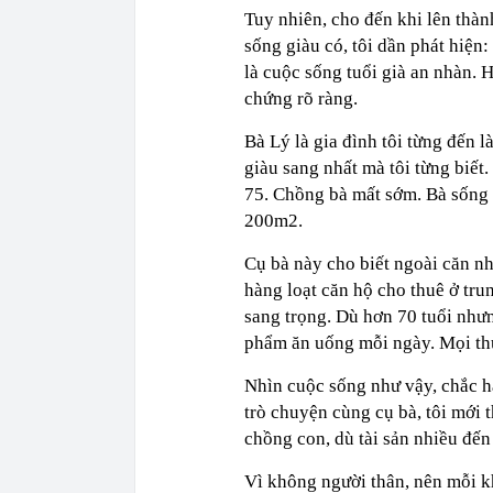
Tuy nhiên, cho đến khi lên thà
sống giàu có, tôi dần phát hiện
là cuộc sống tuổi già an nhàn. 
chứng rõ ràng.
Bà Lý là gia đình tôi từng đến 
giàu sang nhất mà tôi từng biết
75. Chồng bà mất sớm. Bà sống 
200m2.
Cụ bà này cho biết ngoài căn nh
hàng loạt căn hộ cho thuê ở tru
sang trọng. Dù hơn 70 tuổi nhưn
phẩm ăn uống mỗi ngày. Mọi thứ
Nhìn cuộc sống như vậy, chắc hẳ
trò chuyện cùng cụ bà, tôi mới
chồng con, dù tài sản nhiều đế
Vì không người thân, nên mỗi kh