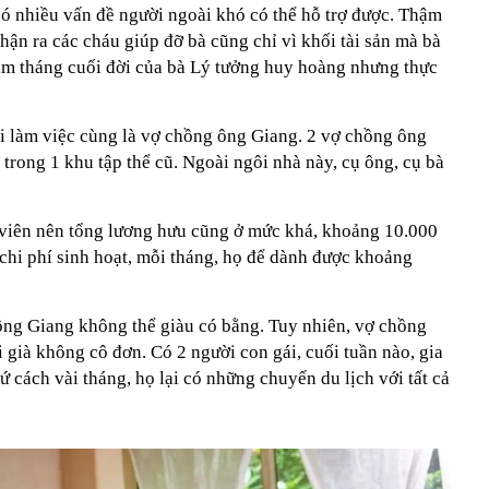
có nhiều vấn đề người ngoài khó có thể hỗ trợ được. Thậm
nhận ra các cháu giúp đỡ bà cũng chỉ vì khối tài sản mà bà
ăm tháng cuối đời của bà Lý tưởng huy hoàng nhưng thực
ội làm việc cùng là vợ chồng ông Giang. 2 vợ chồng ông
trong 1 khu tập thể cũ. Ngoài ngôi nhà này, cụ ông, cụ bà
o viên nên tổng lương hưu cũng ở mức khá, khoảng 10.000
 chi phí sinh hoạt, mỗi tháng, họ để dành được khoảng
 ông Giang không thể giàu có bằng. Tuy nhiên, vợ chồng
 già không cô đơn. Có 2 người con gái, cuối tuần nào, gia
ứ cách vài tháng, họ lại có những chuyến du lịch với tất cả